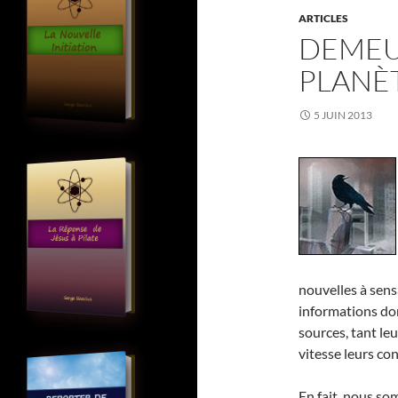
ARTICLES
DEMEU
PLANÈ
5 JUIN 2013
nouvelles à sens
informations don
sources, tant le
vitesse leurs co
En fait, nous s