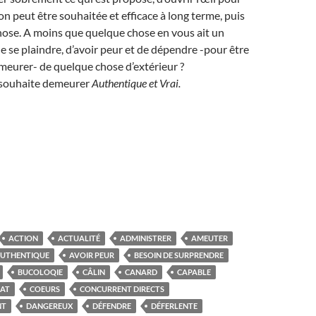
ion peut être souhaitée et efficace à long terme, puis
hose. A moins que quelque chose en vous ait un
de se plaindre, d’avoir peur et de dépendre -pour être
demeurer- de quelque chose d’extérieur ?
n souhaite demeurer
Authentique et
Vrai.
ACTION
ACTUALITÉ
ADMINISTRER
AMEUTER
UTHENTIQUE
AVOIR PEUR
BESOIN DE SURPRENDRE
BUCOLOQIE
CÂLIN
CANARD
CAPABLE
AT
COEURS
CONCURRENT DIRECTS
NT
DANGEREUX
DÉFENDRE
DÉFERLENTE