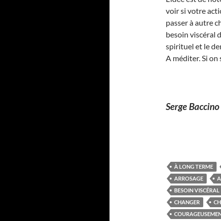
voir si votre act
passer à autre c
besoin viscéral 
spirituel et le 
A méditer. Si o
Serge Baccino
À LONG TERME
ARROSAGE
A
BESOIN VISCÉRAL
CHANGER
CH
COURAGEUSEME