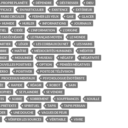
A PROPRE PLANÈTE
DÉPENDRE
DÉSTRESSER
DIEU
FFICACE
EN PARTICULIER
EXISTENCE
EXTÉRIEUR
FAIRE CIRCULER
FERMER LES YEUX
GAIE
GLACER
HUMIDE
HURLER
INFORMATIONS
JOURNAUX
TIEL
L'IDÉE
L'INFORMATION
L'ORIGINE
E CAS ÉCHÉANT
LE FRANÇAIS MOYEN
LE MONDE
ARTIER
LÉGER
LES CORBAUX DU NET
LES MAINS
IBRE
MAÎTRE
MÉDIOCRITÉS HUMAINES
MÉDITER
BIDE
MOULINEX
MUSEAU
NÉGATIF
NÉGATIVITÉ
OUVELLES POSITIVES
OPTION
PENSÉES NÉGATIVES
PERSO
POSITIVER
POSTE DE TÉLÉVISION
PROCESSUS MENTAUX
PSYCHOLOGUE ÉSOTÉRISTE
ÉE
RAPIDE
RÉAGIR
ROBOT
SAIN
TROPHES
SE PLAINDRE
SE VENDRE
TES
SOBRE
SOBREMENT
SOUFFRANCES
SOUILLE
 PRÉTEXTE
SPIRITUEL
TAPIS
TAPIS PERSAN
DER
UNE DOUCHE
VAGUES DE PEUR
VÉRIFIER LES SOURCES
VÉRITABLE
VIVRE