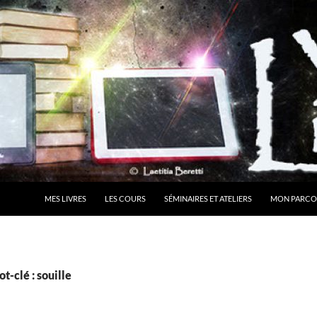
MES LIVRES
LES COURS
SÉMINAIRES ET ATELIERS
MON PARCO
t-clé : souille