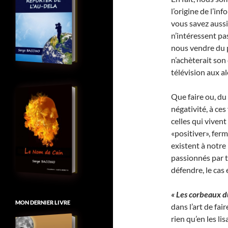
l’origine de l’in
vous savez aussi
n’intéressent pa
nous vendre du p
n’achèterait son
télévision aux a
Que faire ou, du
négativité, à ce
celles qui viven
«positiver», fer
existent à notre
passionnés par to
défendre, le cas
« Les corbeaux d
MON DERNIER LIVRE
dans l’art de fai
rien qu’en les li