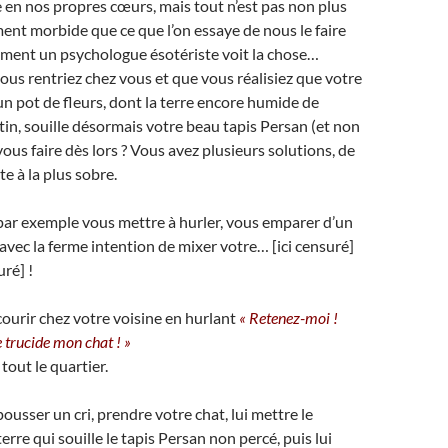
n nos propres cœurs, mais tout n’est pas non plus
ment morbide que ce que l’on essaye de nous le faire
mment un psychologue ésotériste voit la chose…
us rentriez chez vous et que vous réalisiez que votre
un pot de fleurs, dont la terre encore humide de
tin, souille désormais votre beau tapis Persan (et non
ous faire dès lors ? Vous avez plusieurs solutions, de
e à la plus sobre.
ar exemple vous mettre à hurler, vous emparer d’un
vec la ferme intention de mixer votre… [ici censuré]
uré] !
urir chez votre voisine en hurlant
« Retenez-moi !
 trucide mon chat ! »
tout le quartier.
usser un cri, prendre votre chat, lui mettre le
rre qui souille le tapis Persan non percé, puis lui