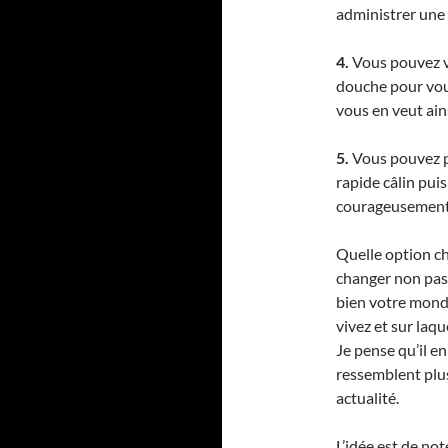
administrer une r
4.
Vous pouvez vo
douche pour vou
vous en veut ains
5.
Vous pouvez po
rapide câlin pui
courageusement 
Quelle option cho
changer non pa
bien votre monde
vivez et sur laq
Je pense qu’il e
ressemblent plus
actualité.
L’idée est de not