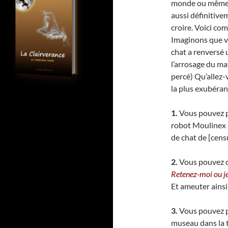
monde ou même e
aussi définitive
croire. Voici co
Imaginons que vo
chat a renversé 
l’arrosage du ma
percé) Qu’allez-v
la plus exubérant
1.
Vous pouvez p
robot Moulinex a
de chat de [cens
2.
Vous pouvez co
Retenez-moi ou je
Et ameuter ainsi 
3.
Vous pouvez po
museau dans la te