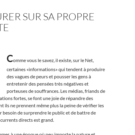
RER SUR SA PROPRE
TE
C
omme vous le savez, il existe, sur le Net,
certaines «informations» qui tendent à produire
des vagues de peurs et pousser les gens à
entretenir des pensées très négatives et
porteuses de souffrances. Les médias, friands de
ations fortes, se font une joie de répandre des
t ils ne prennent même plus la peine de vérifier les
ur besoin de surprendre le public et de battre de
ncurrents directs est grand.
ommes à une époque où peu importe la nature et