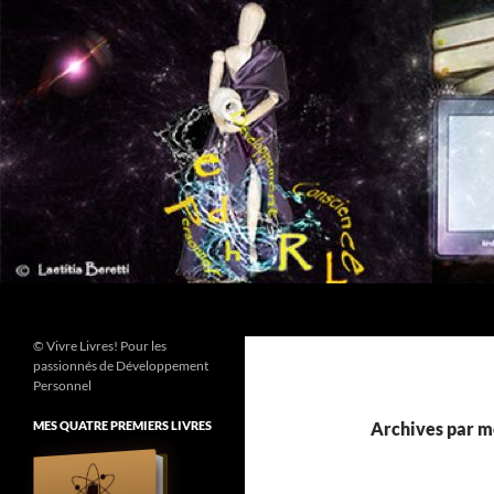
Aller
au
contenu
Recherche
© Vivre Livres! Pour les
passionnés de Développement
Personnel
MES QUATRE PREMIERS LIVRES
Archives par mo