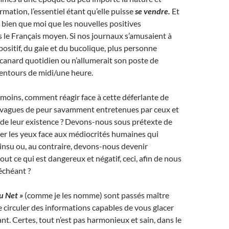
formation, l’essentiel étant qu’elle puisse
se vendre.
Et
 bien que moi que les nouvelles positives
s le Français moyen. Si nos journaux s’amusaient à
ositif, du gaie et du bucolique, plus personne
 canard quotidien ou n’allumerait son poste de
lentours de midi/une heure.
 moins, comment réagir face à cette déferlante de
s vagues de peur savamment entretenues par ceux et
t de leur existence ? Devons-nous sous prétexte de
mer les yeux face aux médiocrités humaines qui
 insu ou, au contraire, devons-nous devenir
ut ce qui est dangereux et négatif, ceci, afin de nous
 échéant ?
u Net »
(comme je les nomme) sont passés maître
re circuler des informations capables de vous glacer
sant. Certes, tout n’est pas harmonieux et sain, dans le