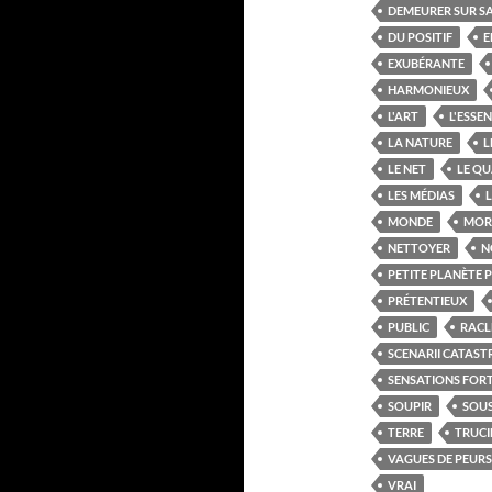
DEMEURER SUR S
DU POSITIF
E
EXUBÉRANTE
HARMONIEUX
L'ART
L'ESSEN
LA NATURE
L
LE NET
LE QU
LES MÉDIAS
L
MONDE
MOR
NETTOYER
N
PETITE PLANÈTE 
PRÉTENTIEUX
PUBLIC
RACL
SCENARII CATAS
SENSATIONS FOR
SOUPIR
SOUS
TERRE
TRUCI
VAGUES DE PEURS
VRAI