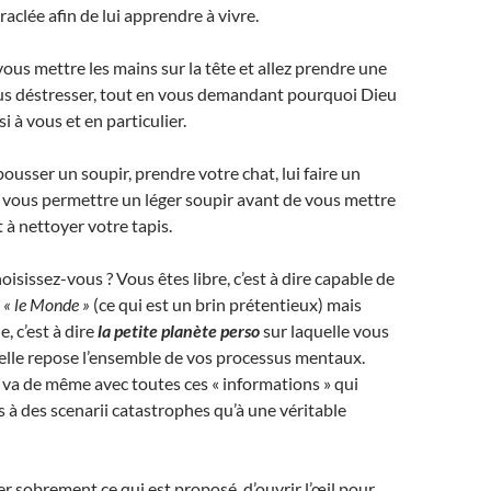
aclée afin de lui apprendre à vivre.
us mettre les mains sur la tête et allez prendre une
s déstresser, tout en vous demandant pourquoi Dieu
i à vous et en particulier.
usser un soupir, prendre votre chat, lui faire un
s vous permettre un léger soupir avant de vous mettre
à nettoyer votre tapis.
isissez-vous ? Vous êtes libre, c’est à dire capable de
s
« le Monde »
(ce qui est un brin prétentieux) mais
, c’est à dire
la petite planète perso
sur laquelle vous
uelle repose l’ensemble de vos processus mentaux.
n va de même avec toutes ces « informations » qui
 à des scenarii catastrophes qu’à une véritable
er sobrement ce qui est proposé, d’ouvrir l’œil pour