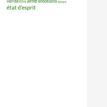
âme
vérité
émotions
Être
époque
état d'esprit