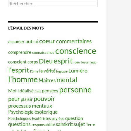
Rechercher :
L’ÉMAIL DES MOTS
coeur
commentaires
autrui
assumer
conscience
comprendre
connaissance
esprit
Dieu
conscient
corps
idée
Jésus
l'ego
l'esprit
Lumière
la vérité
l'âme
logique
l’homme
mental
Maîtres
personne
Moi-Idéalisé
pensées
paix
pouvoir
peur
plaisir
processus mentaux
Psychologie ésotérique
question
Psychologues Esotéristes
psy éso
questions
sujet
sanskrit
responsabilité
Terre