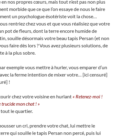
n nos propres cœurs, mais tout n’est pas non plus
ment morbide que ce que l’on essaye de nous le faire
mment un psychologue ésotériste voit la chose…
us rentriez chez vous et que vous réalisiez que votre
un pot de fleurs, dont la terre encore humide de
tin, souille désormais votre beau tapis Persan (et non
ous faire dès lors ? Vous avez plusieurs solutions, de
e à la plus sobre.
ar exemple vous mettre à hurler, vous emparer d’un
vec la ferme intention de mixer votre… [ici censuré]
uré] !
urir chez votre voisine en hurlant
« Retenez-moi !
 trucide mon chat ! »
tout le quartier.
usser un cri, prendre votre chat, lui mettre le
rre qui souille le tapis Persan non percé, puis lui