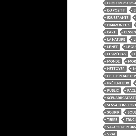
DEMEURER SUR S
DU POSITIF
E
EXUBÉRANTE
HARMONIEUX
L'ART
L'ESSEN
LA NATURE
L
LE NET
LE QU
LES MÉDIAS
L
MONDE
MOR
NETTOYER
N
PETITE PLANÈTE 
PRÉTENTIEUX
PUBLIC
RACL
SCENARII CATAS
SENSATIONS FOR
SOUPIR
SOUS
TERRE
TRUCI
VAGUES DE PEURS
VRAI