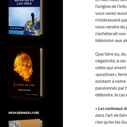
l’origine de l’in
vous savez aussi
n’intéressent pa
nous vendre du p
n’achèterait son
télévision aux a
Que faire ou, du
négativité, à ce
celles qui viven
«positiver», fer
existent à notre
passionnés par to
défendre, le cas
« Les corbeaux d
MON DERNIER LIVRE
dans l’art de fai
rien qu’en les li