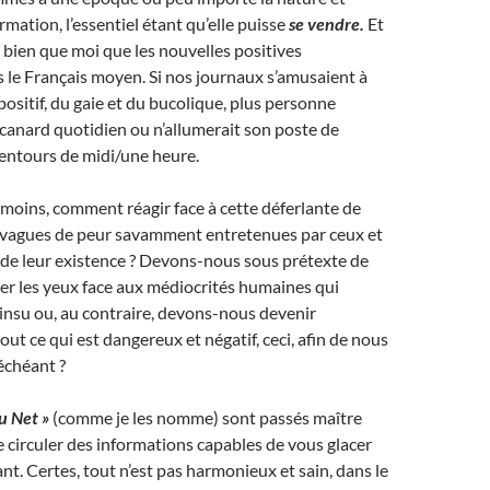
formation, l’essentiel étant qu’elle puisse
se vendre.
Et
 bien que moi que les nouvelles positives
s le Français moyen. Si nos journaux s’amusaient à
ositif, du gaie et du bucolique, plus personne
 canard quotidien ou n’allumerait son poste de
lentours de midi/une heure.
 moins, comment réagir face à cette déferlante de
s vagues de peur savamment entretenues par ceux et
t de leur existence ? Devons-nous sous prétexte de
mer les yeux face aux médiocrités humaines qui
 insu ou, au contraire, devons-nous devenir
ut ce qui est dangereux et négatif, ceci, afin de nous
 échéant ?
u Net »
(comme je les nomme) sont passés maître
re circuler des informations capables de vous glacer
sant. Certes, tout n’est pas harmonieux et sain, dans le