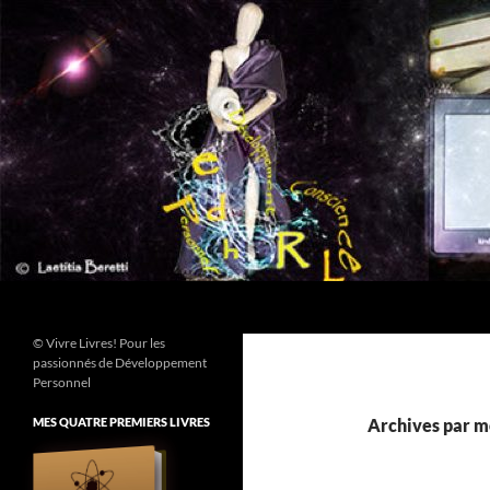
Aller
au
contenu
Recherche
© Vivre Livres! Pour les
passionnés de Développement
Personnel
MES QUATRE PREMIERS LIVRES
Archives par m