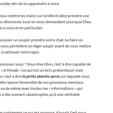
aclée afin de lui apprendre à vivre.
us mettre les mains sur la tête et allez prendre une
s déstresser, tout en vous demandant pourquoi Dieu
i à vous et en particulier.
usser un soupir, prendre votre chat, lui faire un
s vous permettre un léger soupir avant de vous mettre
à nettoyer votre tapis.
isissez-vous ? Vous êtes libre, c’est à dire capable de
s
« le Monde »
(ce qui est un brin prétentieux) mais
, c’est à dire
la petite planète perso
sur laquelle vous
uelle repose l’ensemble de vos processus mentaux.
n va de même avec toutes ces « informations » qui
 à des scenarii catastrophes qu’à une véritable
er sobrement ce qui est proposé, d’ouvrir l’œil pour