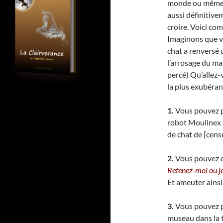
monde ou même e
aussi définitive
croire. Voici co
Imaginons que vo
chat a renversé 
l’arrosage du ma
percé) Qu’allez-v
la plus exubérant
1.
Vous pouvez p
robot Moulinex a
de chat de [cens
2.
Vous pouvez co
Retenez-moi ou je
Et ameuter ainsi 
3.
Vous pouvez po
museau dans la te