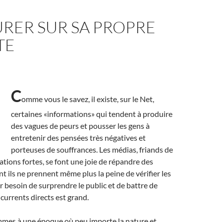
RER SUR SA PROPRE
TE
C
omme vous le savez, il existe, sur le Net,
certaines «informations» qui tendent à produire
des vagues de peurs et pousser les gens à
entretenir des pensées très négatives et
porteuses de souffrances. Les médias, friands de
ations fortes, se font une joie de répandre des
t ils ne prennent même plus la peine de vérifier les
ur besoin de surprendre le public et de battre de
ncurrents directs est grand.
ommes à une époque où peu importe la nature et