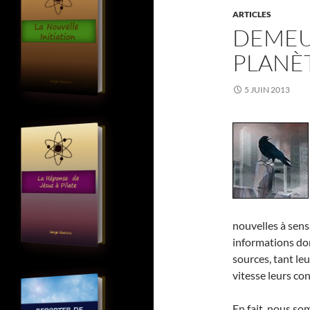
ARTICLES
DEMEU
PLANÈ
5 JUIN 2013
nouvelles à sens
informations don
sources, tant le
vitesse leurs co
En fait, nous s