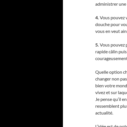
administrer une r
4.
Vous pouvez vo
douche pour vou
vous en veut ains
5.
Vous pouvez po
rapide câlin pui
courageusement 
Quelle option cho
changer non pa
bien votre monde
vivez et sur laq
Je pense qu’il e
ressemblent plus
actualité.
L’idée est de not