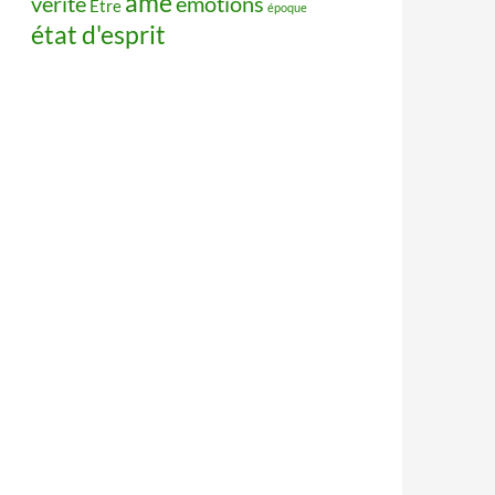
âme
vérité
émotions
Être
époque
état d'esprit