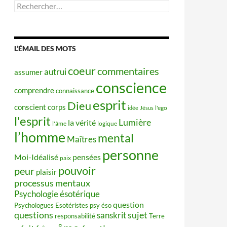
Rechercher :
L’ÉMAIL DES MOTS
coeur
commentaires
autrui
assumer
conscience
comprendre
connaissance
esprit
Dieu
conscient
corps
idée
Jésus
l'ego
l'esprit
Lumière
la vérité
l'âme
logique
l’homme
mental
Maîtres
personne
Moi-Idéalisé
pensées
paix
pouvoir
peur
plaisir
processus mentaux
Psychologie ésotérique
question
Psychologues Esotéristes
psy éso
questions
sujet
sanskrit
responsabilité
Terre