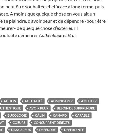
ion peut être souhaitée et efficace à long terme, puis
hose. A moins que quelque chose en vous ait un
de se plaindre, d’avoir peur et de dépendre -pour être
demeurer- de quelque chose d’extérieur ?
n souhaite demeurer
Authentique et
Vrai.
ACTION
ACTUALITÉ
ADMINISTRER
AMEUTER
UTHENTIQUE
AVOIR PEUR
BESOIN DE SURPRENDRE
BUCOLOQIE
CÂLIN
CANARD
CAPABLE
AT
COEURS
CONCURRENT DIRECTS
NT
DANGEREUX
DÉFENDRE
DÉFERLENTE