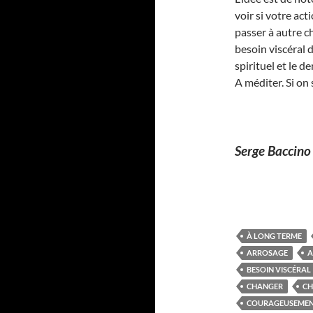
voir si votre act
passer à autre c
besoin viscéral 
spirituel et le 
A méditer. Si o
Serge Baccino
À LONG TERME
ARROSAGE
A
BESOIN VISCÉRAL
CHANGER
CH
COURAGEUSEME