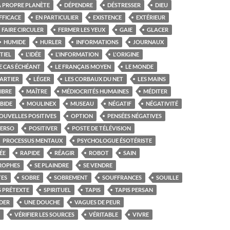
A PROPRE PLANÈTE
DÉPENDRE
DÉSTRESSER
DIEU
FFICACE
EN PARTICULIER
EXISTENCE
EXTÉRIEUR
FAIRE CIRCULER
FERMER LES YEUX
GAIE
GLACER
HUMIDE
HURLER
INFORMATIONS
JOURNAUX
TIEL
L'IDÉE
L'INFORMATION
L'ORIGINE
E CAS ÉCHÉANT
LE FRANÇAIS MOYEN
LE MONDE
ARTIER
LÉGER
LES CORBAUX DU NET
LES MAINS
IBRE
MAÎTRE
MÉDIOCRITÉS HUMAINES
MÉDITER
BIDE
MOULINEX
MUSEAU
NÉGATIF
NÉGATIVITÉ
OUVELLES POSITIVES
OPTION
PENSÉES NÉGATIVES
PERSO
POSITIVER
POSTE DE TÉLÉVISION
PROCESSUS MENTAUX
PSYCHOLOGUE ÉSOTÉRISTE
ÉE
RAPIDE
RÉAGIR
ROBOT
SAIN
TROPHES
SE PLAINDRE
SE VENDRE
TES
SOBRE
SOBREMENT
SOUFFRANCES
SOUILLE
 PRÉTEXTE
SPIRITUEL
TAPIS
TAPIS PERSAN
DER
UNE DOUCHE
VAGUES DE PEUR
VÉRIFIER LES SOURCES
VÉRITABLE
VIVRE