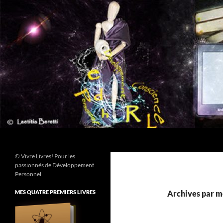
Aller
au
contenu
Recherche
© Vivre Livres! Pour les
passionnés de Développement
Personnel
MES QUATRE PREMIERS LIVRES
Archives par mo