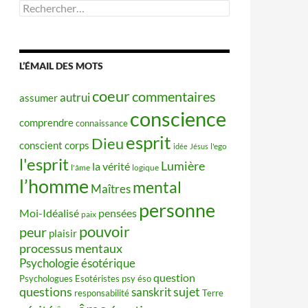
Rechercher :
L’ÉMAIL DES MOTS
coeur
commentaires
autrui
assumer
conscience
comprendre
connaissance
esprit
Dieu
conscient
corps
idée
Jésus
l'ego
l'esprit
Lumière
la vérité
l'âme
logique
l’homme
mental
Maîtres
personne
Moi-Idéalisé
pensées
paix
pouvoir
peur
plaisir
processus mentaux
Psychologie ésotérique
question
Psychologues Esotéristes
psy éso
questions
sujet
sanskrit
responsabilité
Terre