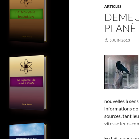
ARTICLES
DEMEU
PLANÈ
5 JUIN 2013
nouvelles à sens
informations don
sources, tant le
vitesse leurs co
En fait, nous s