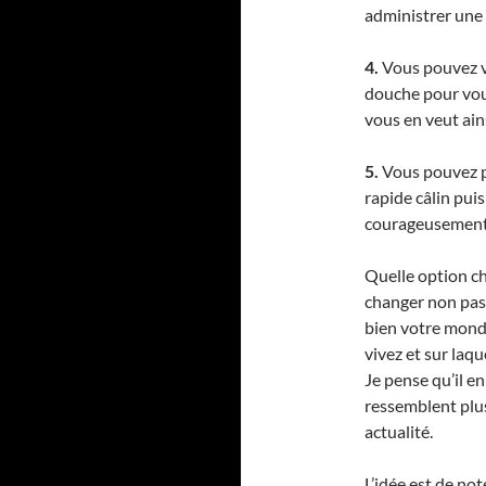
administrer une r
4.
Vous pouvez vo
douche pour vou
vous en veut ains
5.
Vous pouvez po
rapide câlin pui
courageusement 
Quelle option cho
changer non pa
bien votre monde
vivez et sur laq
Je pense qu’il e
ressemblent plus
actualité.
L’idée est de not