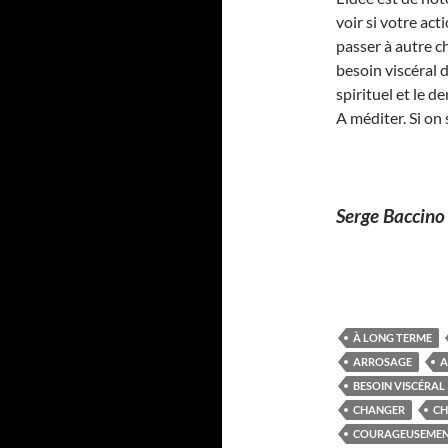
voir si votre act
passer à autre c
besoin viscéral 
spirituel et le 
A méditer. Si o
Serge Baccino
À LONG TERME
ARROSAGE
A
BESOIN VISCÉRAL
CHANGER
CH
COURAGEUSEME