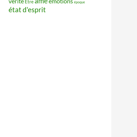
âme
vérité
émotions
Être
époque
état d'esprit