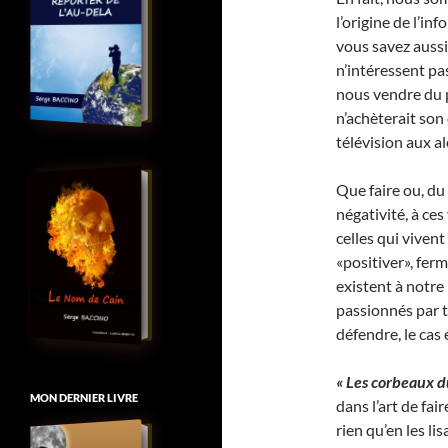
l’origine de l’in
vous savez aussi
n’intéressent pa
nous vendre du p
n’achèterait son
télévision aux a
Que faire ou, du
négativité, à ce
celles qui viven
«positiver», fer
existent à notre
passionnés par to
défendre, le cas
« Les corbeaux d
MON DERNIER LIVRE
dans l’art de fai
rien qu’en les li