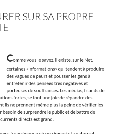
RER SUR SA PROPRE
TE
C
omme vous le savez, il existe, sur le Net,
certaines «informations» qui tendent à produire
des vagues de peurs et pousser les gens à
entretenir des pensées très négatives et
porteuses de souffrances. Les médias, friands de
ations fortes, se font une joie de répandre des
t ils ne prennent même plus la peine de vérifier les
ur besoin de surprendre le public et de battre de
ncurrents directs est grand.
ommes à une époque où peu importe la nature et