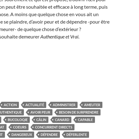
ion peut être souhaitée et efficace à long terme, puis
hose. A moins que quelque chose en vous ait un
de se plaindre, d’avoir peur et de dépendre -pour être
demeurer- de quelque chose d’extérieur ?
n souhaite demeurer
Authentique et
Vrai.
ACTION
ACTUALITÉ
ADMINISTRER
AMEUTER
UTHENTIQUE
AVOIR PEUR
BESOIN DE SURPRENDRE
BUCOLOQIE
CÂLIN
CANARD
CAPABLE
AT
COEURS
CONCURRENT DIRECTS
NT
DANGEREUX
DÉFENDRE
DÉFERLENTE