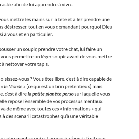
aclée afin de lui apprendre à vivre.
us mettre les mains sur la tête et allez prendre une
s déstresser, tout en vous demandant pourquoi Dieu
i à vous et en particulier.
usser un soupir, prendre votre chat, lui faire un
s vous permettre un léger soupir avant de vous mettre
à nettoyer votre tapis.
isissez-vous ? Vous êtes libre, c’est à dire capable de
s
« le Monde »
(ce qui est un brin prétentieux) mais
, c’est à dire
la petite planète perso
sur laquelle vous
uelle repose l’ensemble de vos processus mentaux.
n va de même avec toutes ces « informations » qui
 à des scenarii catastrophes qu’à une véritable
er sobrement ce qui est proposé, d’ouvrir l’œil pour