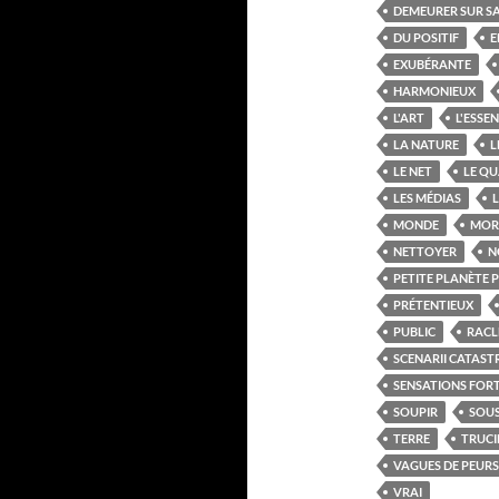
DEMEURER SUR S
DU POSITIF
E
EXUBÉRANTE
HARMONIEUX
L'ART
L'ESSEN
LA NATURE
L
LE NET
LE QU
LES MÉDIAS
L
MONDE
MOR
NETTOYER
N
PETITE PLANÈTE 
PRÉTENTIEUX
PUBLIC
RACL
SCENARII CATAS
SENSATIONS FOR
SOUPIR
SOUS
TERRE
TRUCI
VAGUES DE PEURS
VRAI