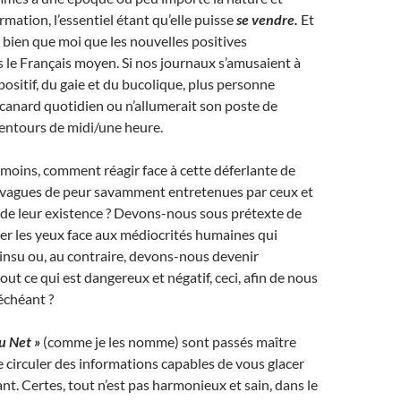
formation, l’essentiel étant qu’elle puisse
se vendre.
Et
 bien que moi que les nouvelles positives
s le Français moyen. Si nos journaux s’amusaient à
ositif, du gaie et du bucolique, plus personne
 canard quotidien ou n’allumerait son poste de
lentours de midi/une heure.
 moins, comment réagir face à cette déferlante de
s vagues de peur savamment entretenues par ceux et
t de leur existence ? Devons-nous sous prétexte de
mer les yeux face aux médiocrités humaines qui
 insu ou, au contraire, devons-nous devenir
ut ce qui est dangereux et négatif, ceci, afin de nous
 échéant ?
u Net »
(comme je les nomme) sont passés maître
re circuler des informations capables de vous glacer
sant. Certes, tout n’est pas harmonieux et sain, dans le