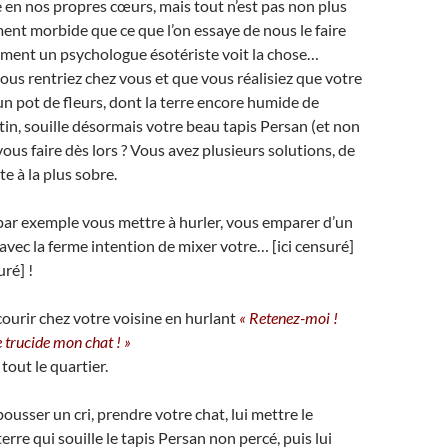
n nos propres cœurs, mais tout n’est pas non plus
ment morbide que ce que l’on essaye de nous le faire
mment un psychologue ésotériste voit la chose…
us rentriez chez vous et que vous réalisiez que votre
un pot de fleurs, dont la terre encore humide de
tin, souille désormais votre beau tapis Persan (et non
ous faire dès lors ? Vous avez plusieurs solutions, de
e à la plus sobre.
ar exemple vous mettre à hurler, vous emparer d’un
vec la ferme intention de mixer votre… [ici censuré]
uré] !
urir chez votre voisine en hurlant
« Retenez-moi !
 trucide mon chat ! »
tout le quartier.
usser un cri, prendre votre chat, lui mettre le
rre qui souille le tapis Persan non percé, puis lui