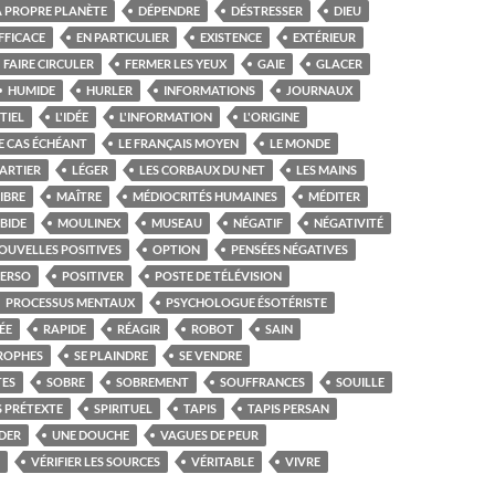
A PROPRE PLANÈTE
DÉPENDRE
DÉSTRESSER
DIEU
FFICACE
EN PARTICULIER
EXISTENCE
EXTÉRIEUR
FAIRE CIRCULER
FERMER LES YEUX
GAIE
GLACER
HUMIDE
HURLER
INFORMATIONS
JOURNAUX
TIEL
L'IDÉE
L'INFORMATION
L'ORIGINE
E CAS ÉCHÉANT
LE FRANÇAIS MOYEN
LE MONDE
ARTIER
LÉGER
LES CORBAUX DU NET
LES MAINS
IBRE
MAÎTRE
MÉDIOCRITÉS HUMAINES
MÉDITER
BIDE
MOULINEX
MUSEAU
NÉGATIF
NÉGATIVITÉ
OUVELLES POSITIVES
OPTION
PENSÉES NÉGATIVES
PERSO
POSITIVER
POSTE DE TÉLÉVISION
PROCESSUS MENTAUX
PSYCHOLOGUE ÉSOTÉRISTE
ÉE
RAPIDE
RÉAGIR
ROBOT
SAIN
TROPHES
SE PLAINDRE
SE VENDRE
TES
SOBRE
SOBREMENT
SOUFFRANCES
SOUILLE
 PRÉTEXTE
SPIRITUEL
TAPIS
TAPIS PERSAN
DER
UNE DOUCHE
VAGUES DE PEUR
VÉRIFIER LES SOURCES
VÉRITABLE
VIVRE