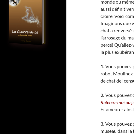
monde ou même e
aussi définitive
croire. Voici co
Imaginons que vo
chat a renversé 
l’arrosage du ma
percé) Qu’allez-v
la plus exubérant
1.
Vous pouvez p
robot Moulinex a
de chat de [cens
2.
Vous pouvez co
Retenez-moi ou je
Et ameuter ainsi 
3.
Vous pouvez po
museau dans la te