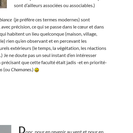
sont d’ailleurs associées ou associables.)
mbiance
(je préfère ces termes modernes) sont
, avec précision, ce qui se passe dans le cœur et dans
 qui habitent un lieu quelconque (maison, village,
ple) rien qu’en observant et en percevant les
els extérieurs (le temps, la végétation, les réactions
.) Je ne doute pas un seul instant d’en intéresser
récisant que cette faculté était jadis -et en priorité-
s
(ou
Chamanes
.)
D
onc, pour en revenir au vent et pour en