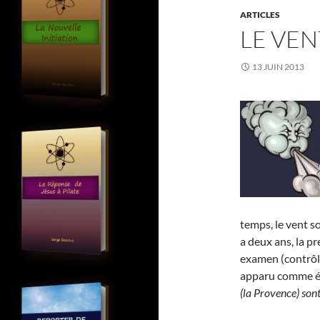
ARTICLES
LE VEN
13 JUIN 2013
temps, le vent so
a deux ans, la pr
examen (contrôle 
apparu comme é
(la Provence) son