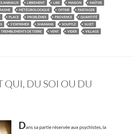
ES ANIMAUX
LIBREMENT
LIRE
MAISON
MAÎTRE
RASME
MÉTÉOROLOGIQUE
OFFRIR
PARTAGER
S
PLACE
PROBLÈMES
PROVENCE
QUANTITÉ
AS
S'EXPRIMER
SHAMANS
SOUFFLE
SUJET
TREMBLEMENTS DE TERRE
VENT
VIDER
VILLAGE
T QUI, DU SOI OU DU
D
ans sa partie réservée aux psychistes, la