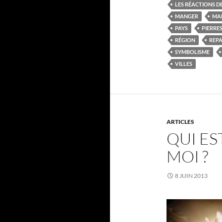
LES RÉACTIONS D
MANGER
MA
PAYS
PIERRE
RÉGION
REP
SYMBOLISME
VILLES
ARTICLES
QUI ES
MOI ?
8 JUIN 2013