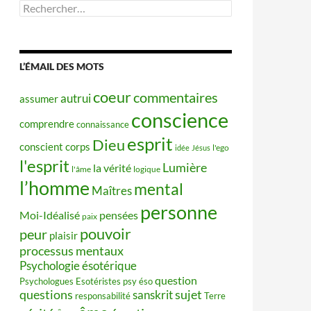
Rechercher :
L’ÉMAIL DES MOTS
coeur
commentaires
autrui
assumer
conscience
comprendre
connaissance
esprit
Dieu
conscient
corps
idée
Jésus
l'ego
l'esprit
Lumière
la vérité
l'âme
logique
l’homme
mental
Maîtres
personne
Moi-Idéalisé
pensées
paix
pouvoir
peur
plaisir
processus mentaux
Psychologie ésotérique
question
Psychologues Esotéristes
psy éso
questions
sujet
sanskrit
responsabilité
Terre