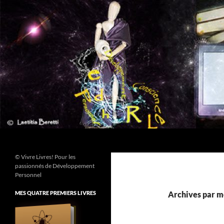
Aller
au
contenu
Recherche
© Vivre Livres! Pour les
passionnés de Développement
Personnel
MES QUATRE PREMIERS LIVRES
Archives par mo