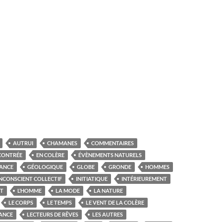
AUTRUI
CHAMANES
COMMENTAIRES
CONTRÉE
EN COLÈRE
ÉVÈNEMENTS NATURELS
ANCE
GÉOLOGIQUE
GLOBE
GRONDE
HOMMES
INCONSCIENT COLLECTIF
INITIATIQUE
INTÉRIEUREMENT
IT
L’HOMME
LA MODE
LA NATURE
LE CORPS
LE TEMPS
LE VENT DE LA COLÈRE
IANCE
LECTEURS DE RÊVES
LES AUTRES