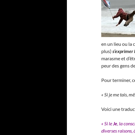
en un lieu ou la 
plus)
s’exprimer
marasme et d’être
peur des gens de
Pour terminer, c
« Si je me tais, 
Voici une traduct
« Si le
Je
, la cons
diverses raisons, 