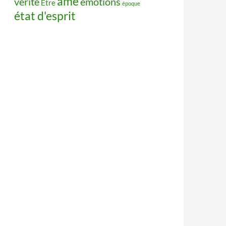
âme
vérité
émotions
Être
époque
état d'esprit