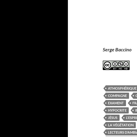
Serge Baccino
ATMOSPHÉRIQUE
COMPAGNE
EXAMENT
FR
HYPOCRITE
JÉSUS
L'ESPR
LA VÉGÉTATION
LECTEURS D’AMB