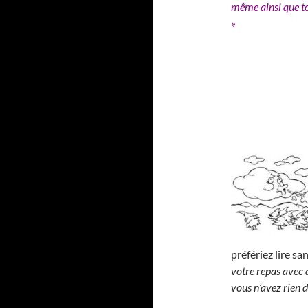
même ainsi que to
»
préfériez lire s
votre repas avec 
vous n’avez rien d