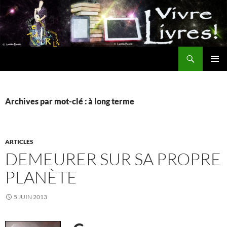
Aller
au
contenu
Recherche
MENU
PRINCI
Archives par mot-clé : à long terme
ARTICLES
DEMEURER SUR SA PROPRE
PLANÈTE
5 JUIN 2013