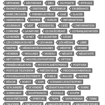
DÉPENDRE
DÉSTRESSER
DIEU
DU POSITIF
EFFICACE
EN PARTICULIER
EXISTENCE
EXTÉRIEUR
EXUBÉRANTE
FAIRE CIRCULER
FERMER LES YEUX
GAIE
GLACER
HARMONIEUX
HUMIDE
HURLER
INFORMATIONS
JOURNAUX
L'ART
L'ESSENTIEL
L'IDÉE
L'INFORMATION
L'ORIGINE
LA NATURE
LE CAS ÉCHÉANT
LE FRANÇAIS MOYEN
LE MONDE
LE NET
LE QUARTIER
LÉGER
LES CORBAUX DU NET
LES MAINS
LES MÉDIAS
LIBRE
MAÎTRE
MÉDIOCRITÉS HUMAINES
MÉDITER
MONDE
MORBIDE
MOULINEX
MUSEAU
NÉGATIF
NÉGATIVITÉ
NETTOYER
NOUVELLES POSITIVES
OPTION
PENSÉES NÉGATIVES
PETITE PLANÈTE PERSO
POSITIVER
POSTE DE TÉLÉVISION
PRÉTENTIEUX
PROCESSUS MENTAUX
PSYCHOLOGUE ÉSOTÉRISTE
PUBLIC
RACLÉE
RAPIDE
RÉAGIR
ROBOT
SAIN
SCENARII CATASTROPHES
SE PLAINDRE
SE VENDRE
SENSATIONS FORTES
SOBRE
SOBREMENT
SOUFFRANCES
SOUILLE
SOUPIR
SOUS PRÉTEXTE
SPIRITUEL
TAPIS
TAPIS PERSAN
TERRE
TRUCIDER
UNE DOUCHE
VAGUES DE PEUR
VAGUES DE PEURS