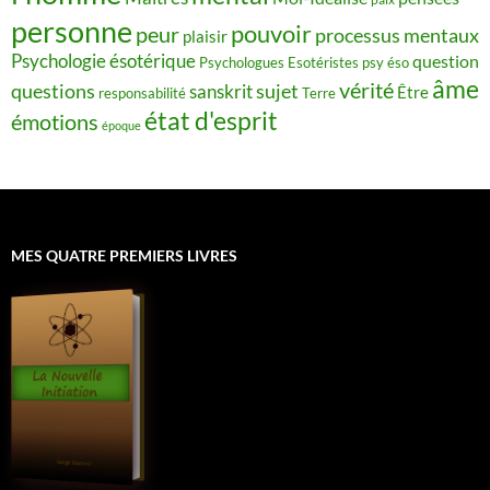
personne
pouvoir
peur
processus mentaux
plaisir
Psychologie ésotérique
question
Psychologues Esotéristes
psy éso
âme
vérité
questions
sujet
sanskrit
Être
responsabilité
Terre
état d'esprit
émotions
époque
MES QUATRE PREMIERS LIVRES