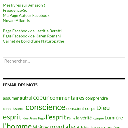
Mes livres sur Amazon !
Fréquence-Soi
Ma Page Auteur Facebook
Novae-Atlantis
Page Facebook de Laetitia Beretti
Page Facebook de Karen Romani
Carnet de bord d’une Naturopathe
Rechercher :
L’ÉMAIL DES MOTS
coeur
commentaires
autrui
assumer
comprendre
conscience
Dieu
conscient
corps
connaissance
esprit
l'esprit
Lumière
la vérité
idée
Jésus
l'ego
l'âme
logique
l’homme
mental
Maîtres
Moi-Idéalisé
pensées
paix