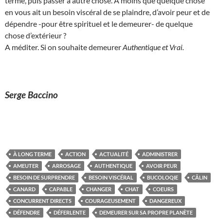
terme, puis passer à autre chose. A moins que quelque chose
en vous ait un besoin viscéral de se plaindre, d’avoir peur et de
dépendre -pour être spirituel et le demeurer- de quelque
chose d’extérieur ?
A méditer. Si on souhaite demeurer
Authentique et
Vrai.
Serge Baccino
À LONG TERME
ACTION
ACTUALITÉ
ADMINISTRER
AMEUTER
ARROSAGE
AUTHENTIQUE
AVOIR PEUR
BESOIN DE SURPRENDRE
BESOIN VISCÉRAL
BUCOLOQIE
CÂLIN
CANARD
CAPABLE
CHANGER
CHAT
COEURS
CONCURRENT DIRECTS
COURAGEUSEMENT
DANGEREUX
DÉFENDRE
DÉFERLENTE
DEMEURER SUR SA PROPRE PLANÈTE