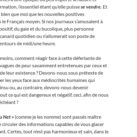
formation, l’essentiel étant qu’elle puisse
se vendre.
Et
 bien que moi que les nouvelles positives
s le Français moyen. Si nos journaux s’amusaient à
ositif, du gaie et du bucolique, plus personne
 canard quotidien ou n’allumerait son poste de
lentours de midi/une heure.
 moins, comment réagir face à cette déferlante de
s vagues de peur savamment entretenues par ceux et
t de leur existence ? Devons-nous sous prétexte de
mer les yeux face aux médiocrités humaines qui
 insu ou, au contraire, devons-nous devenir
ut ce qui est dangereux et négatif, ceci, afin de nous
 échéant ?
u Net »
(comme je les nomme) sont passés maître
re circuler des informations capables de vous glacer
sant. Certes, tout n’est pas harmonieux et sain, dans le