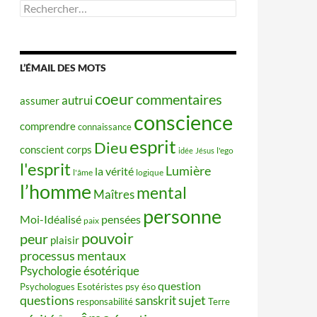
Rechercher :
L’ÉMAIL DES MOTS
coeur
commentaires
autrui
assumer
conscience
comprendre
connaissance
esprit
Dieu
conscient
corps
idée
Jésus
l'ego
l'esprit
Lumière
la vérité
l'âme
logique
l’homme
mental
Maîtres
personne
Moi-Idéalisé
pensées
paix
pouvoir
peur
plaisir
processus mentaux
Psychologie ésotérique
question
Psychologues Esotéristes
psy éso
questions
sujet
sanskrit
responsabilité
Terre