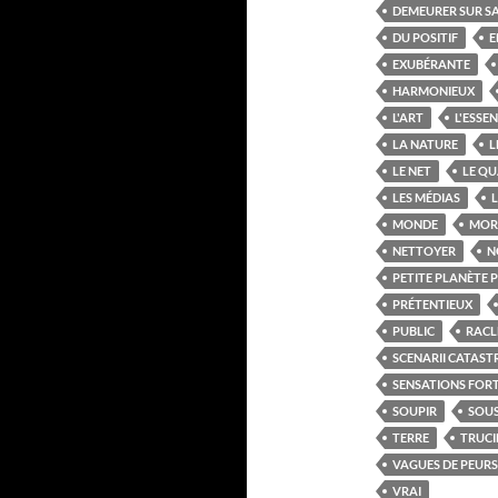
DEMEURER SUR S
DU POSITIF
E
EXUBÉRANTE
HARMONIEUX
L'ART
L'ESSEN
LA NATURE
L
LE NET
LE QU
LES MÉDIAS
L
MONDE
MOR
NETTOYER
N
PETITE PLANÈTE 
PRÉTENTIEUX
PUBLIC
RACL
SCENARII CATAS
SENSATIONS FOR
SOUPIR
SOUS
TERRE
TRUCI
VAGUES DE PEURS
VRAI