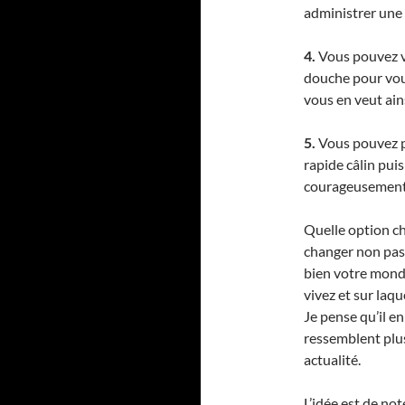
administrer une r
4.
Vous pouvez vo
douche pour vou
vous en veut ains
5.
Vous pouvez po
rapide câlin pui
courageusement 
Quelle option cho
changer non pa
bien votre monde
vivez et sur laq
Je pense qu’il e
ressemblent plus
actualité.
L’idée est de not