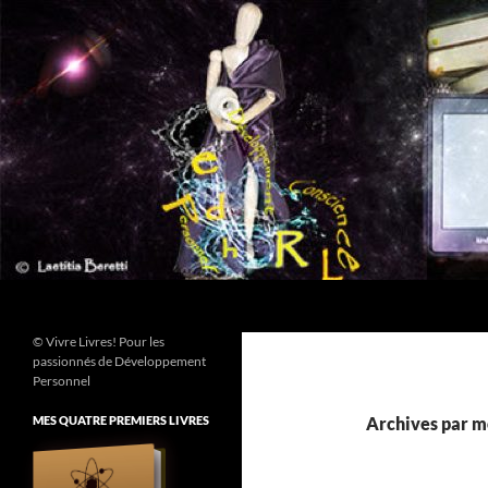
Aller
au
contenu
Recherche
© Vivre Livres! Pour les
passionnés de Développement
Personnel
MES QUATRE PREMIERS LIVRES
Archives par mo