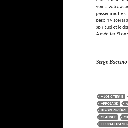
voir si votre act
passer à autre c
besoin viscéral 
spirituel et le 
A méditer. Si o
Serge Baccino
À LONG TERME
ARROSAGE
A
BESOIN VISCÉRAL
CHANGER
CH
COURAGEUSEME