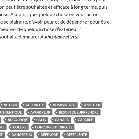
ion peut être souhaitée et efficace à long terme, puis
hose. A moins que quelque chose en vous ait un
de se plaindre, d’avoir peur et de dépendre -pour être
demeurer- de quelque chose d’extérieur ?
n souhaite demeurer
Authentique et
Vrai.
ACTION
ACTUALITÉ
ADMINISTRER
AMEUTER
UTHENTIQUE
AVOIR PEUR
BESOIN DE SURPRENDRE
BUCOLOQIE
CÂLIN
CANARD
CAPABLE
AT
COEURS
CONCURRENT DIRECTS
NT
DANGEREUX
DÉFENDRE
DÉFERLENTE