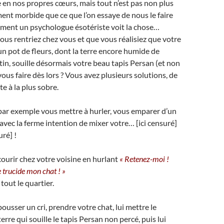
n nos propres cœurs, mais tout n’est pas non plus
ment morbide que ce que l’on essaye de nous le faire
mment un psychologue ésotériste voit la chose…
us rentriez chez vous et que vous réalisiez que votre
un pot de fleurs, dont la terre encore humide de
tin, souille désormais votre beau tapis Persan (et non
ous faire dès lors ? Vous avez plusieurs solutions, de
e à la plus sobre.
ar exemple vous mettre à hurler, vous emparer d’un
vec la ferme intention de mixer votre… [ici censuré]
uré] !
urir chez votre voisine en hurlant
« Retenez-moi !
 trucide mon chat ! »
tout le quartier.
usser un cri, prendre votre chat, lui mettre le
rre qui souille le tapis Persan non percé, puis lui