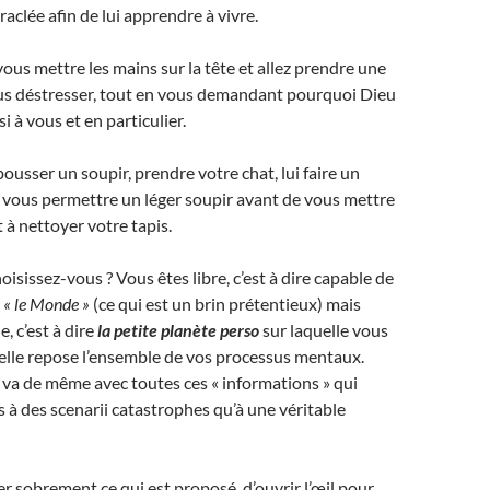
aclée afin de lui apprendre à vivre.
us mettre les mains sur la tête et allez prendre une
s déstresser, tout en vous demandant pourquoi Dieu
i à vous et en particulier.
usser un soupir, prendre votre chat, lui faire un
s vous permettre un léger soupir avant de vous mettre
à nettoyer votre tapis.
isissez-vous ? Vous êtes libre, c’est à dire capable de
s
« le Monde »
(ce qui est un brin prétentieux) mais
, c’est à dire
la petite planète perso
sur laquelle vous
uelle repose l’ensemble de vos processus mentaux.
n va de même avec toutes ces « informations » qui
 à des scenarii catastrophes qu’à une véritable
er sobrement ce qui est proposé, d’ouvrir l’œil pour