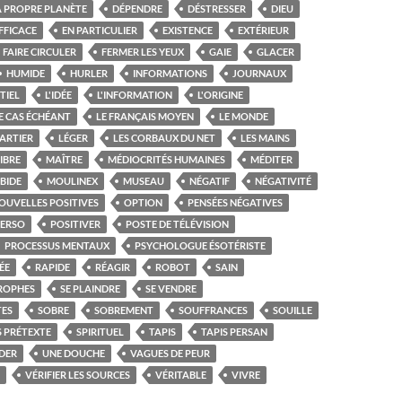
A PROPRE PLANÈTE
DÉPENDRE
DÉSTRESSER
DIEU
FFICACE
EN PARTICULIER
EXISTENCE
EXTÉRIEUR
FAIRE CIRCULER
FERMER LES YEUX
GAIE
GLACER
HUMIDE
HURLER
INFORMATIONS
JOURNAUX
TIEL
L'IDÉE
L'INFORMATION
L'ORIGINE
E CAS ÉCHÉANT
LE FRANÇAIS MOYEN
LE MONDE
ARTIER
LÉGER
LES CORBAUX DU NET
LES MAINS
IBRE
MAÎTRE
MÉDIOCRITÉS HUMAINES
MÉDITER
BIDE
MOULINEX
MUSEAU
NÉGATIF
NÉGATIVITÉ
OUVELLES POSITIVES
OPTION
PENSÉES NÉGATIVES
PERSO
POSITIVER
POSTE DE TÉLÉVISION
PROCESSUS MENTAUX
PSYCHOLOGUE ÉSOTÉRISTE
ÉE
RAPIDE
RÉAGIR
ROBOT
SAIN
TROPHES
SE PLAINDRE
SE VENDRE
TES
SOBRE
SOBREMENT
SOUFFRANCES
SOUILLE
 PRÉTEXTE
SPIRITUEL
TAPIS
TAPIS PERSAN
DER
UNE DOUCHE
VAGUES DE PEUR
VÉRIFIER LES SOURCES
VÉRITABLE
VIVRE