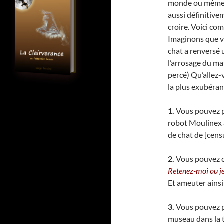
monde ou même e
aussi définitive
croire. Voici co
Imaginons que vo
chat a renversé 
l’arrosage du ma
percé) Qu’allez-v
la plus exubérant
1.
Vous pouvez p
robot Moulinex a
de chat de [cens
2.
Vous pouvez co
Retenez-moi ou je
Et ameuter ainsi 
3.
Vous pouvez po
museau dans la te