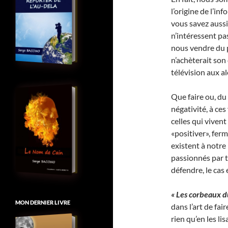
l’origine de l’in
vous savez aussi
n’intéressent pa
nous vendre du p
n’achèterait son
télévision aux a
Que faire ou, du
négativité, à ce
celles qui viven
«positiver», fer
existent à notre
passionnés par to
défendre, le cas
« Les corbeaux d
MON DERNIER LIVRE
dans l’art de fai
rien qu’en les li