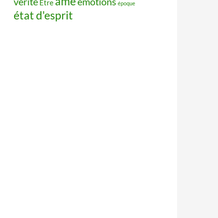
âme
vérité
émotions
Être
époque
état d'esprit