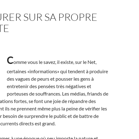
RER SUR SA PROPRE
TE
C
omme vous le savez, il existe, sur le Net,
certaines «informations» qui tendent à produire
des vagues de peurs et pousser les gens à
entretenir des pensées très négatives et
porteuses de souffrances. Les médias, friands de
ations fortes, se font une joie de répandre des
t ils ne prennent même plus la peine de vérifier les
ur besoin de surprendre le public et de battre de
ncurrents directs est grand.
ommes à une époque où peu importe la nature et