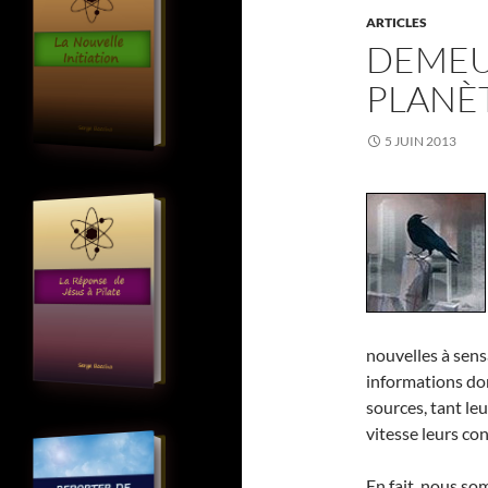
ARTICLES
DEMEU
PLANÈ
5 JUIN 2013
nouvelles à sens
informations don
sources, tant le
vitesse leurs co
En fait, nous s