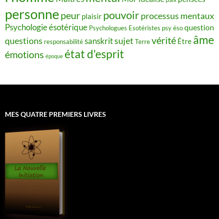
personne
pouvoir
peur
processus mentaux
plaisir
Psychologie ésotérique
question
Psychologues Esotéristes
psy éso
âme
vérité
questions
sujet
sanskrit
Être
responsabilité
Terre
état d'esprit
émotions
époque
MES QUATRE PREMIERS LIVRES