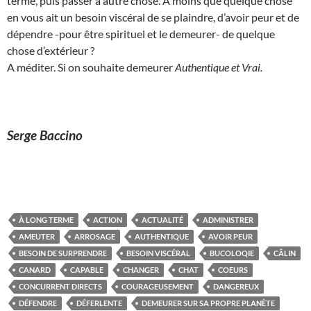
terme, puis passer à autre chose. A moins que quelque chose
en vous ait un besoin viscéral de se plaindre, d’avoir peur et de
dépendre -pour être spirituel et le demeurer- de quelque
chose d’extérieur ?
A méditer. Si on souhaite demeurer
Authentique et
Vrai.
Serge Baccino
À LONG TERME
ACTION
ACTUALITÉ
ADMINISTRER
AMEUTER
ARROSAGE
AUTHENTIQUE
AVOIR PEUR
BESOIN DE SURPRENDRE
BESOIN VISCÉRAL
BUCOLOQIE
CÂLIN
CANARD
CAPABLE
CHANGER
CHAT
COEURS
CONCURRENT DIRECTS
COURAGEUSEMENT
DANGEREUX
DÉFENDRE
DÉFERLENTE
DEMEURER SUR SA PROPRE PLANÈTE