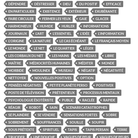
DÉPENDRE
DÉSTRESSER
DIEU
DU POSITIF
EFFICACE
EN PARTICULIER
EXISTENCE
EXTÉRIEUR
EXUBÉRANTE
FAIRE CIRCULER
FERMER LES YEUX
GAIE
GLACER
HARMONIEUX
HUMIDE
HURLER
INFORMATIONS
JOURNAUX
L'ART
L'ESSENTIEL
L'IDÉE
L'INFORMATION
L'ORIGINE
LA NATURE
LE CAS ÉCHÉANT
LE FRANÇAIS MOYEN
LE MONDE
LE NET
LE QUARTIER
LÉGER
LES CORBAUX DU NET
LES MAINS
LES MÉDIAS
LIBRE
MAÎTRE
MÉDIOCRITÉS HUMAINES
MÉDITER
MONDE
MORBIDE
MOULINEX
MUSEAU
NÉGATIF
NÉGATIVITÉ
NETTOYER
NOUVELLES POSITIVES
OPTION
PENSÉES NÉGATIVES
PETITE PLANÈTE PERSO
POSITIVER
POSTE DE TÉLÉVISION
PRÉTENTIEUX
PROCESSUS MENTAUX
PSYCHOLOGUE ÉSOTÉRISTE
PUBLIC
RACLÉE
RAPIDE
RÉAGIR
ROBOT
SAIN
SCENARII CATASTROPHES
SE PLAINDRE
SE VENDRE
SENSATIONS FORTES
SOBRE
SOBREMENT
SOUFFRANCES
SOUILLE
SOUPIR
SOUS PRÉTEXTE
SPIRITUEL
TAPIS
TAPIS PERSAN
TERRE
TRUCIDER
UNE DOUCHE
VAGUES DE PEUR
VAGUES DE PEURS