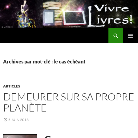
Aller
au
contenu
Recherche
MENU
PRINCI
Archives par mot-clé : le cas échéant
ARTICLES
DEMEURER SUR SA PROPRE
PLANÈTE
5 JUIN 2013