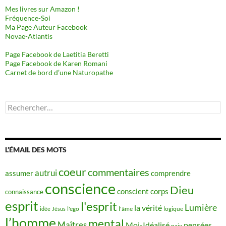
Mes livres sur Amazon !
Fréquence-Soi
Ma Page Auteur Facebook
Novae-Atlantis
Page Facebook de Laetitia Beretti
Page Facebook de Karen Romani
Carnet de bord d’une Naturopathe
Rechercher :
L’ÉMAIL DES MOTS
coeur
commentaires
autrui
assumer
comprendre
conscience
Dieu
conscient
corps
connaissance
esprit
l'esprit
Lumière
la vérité
idée
Jésus
l'ego
l'âme
logique
l’homme
mental
Maîtres
Moi-Idéalisé
pensées
paix