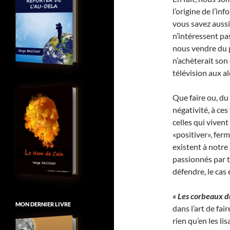
l’origine de l’in
vous savez aussi
n’intéressent pa
nous vendre du p
n’achèterait son
télévision aux a
Que faire ou, du
négativité, à ce
celles qui viven
«positiver», fer
existent à notre
passionnés par to
défendre, le cas
« Les corbeaux d
MON DERNIER LIVRE
dans l’art de fai
rien qu’en les li