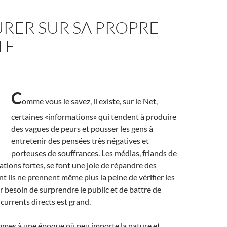
RER SUR SA PROPRE
TE
C
omme vous le savez, il existe, sur le Net,
certaines «informations» qui tendent à produire
des vagues de peurs et pousser les gens à
entretenir des pensées très négatives et
porteuses de souffrances. Les médias, friands de
ations fortes, se font une joie de répandre des
t ils ne prennent même plus la peine de vérifier les
ur besoin de surprendre le public et de battre de
ncurrents directs est grand.
ommes à une époque où peu importe la nature et