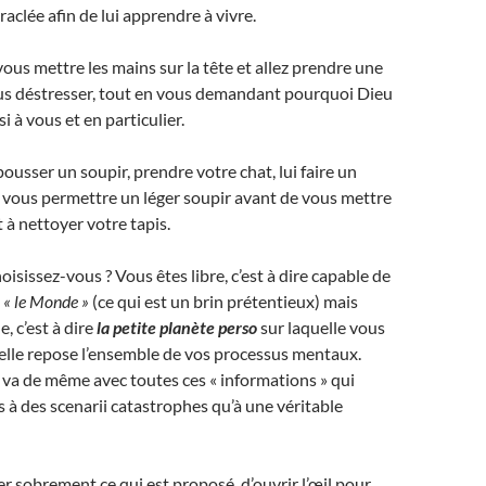
aclée afin de lui apprendre à vivre.
us mettre les mains sur la tête et allez prendre une
s déstresser, tout en vous demandant pourquoi Dieu
i à vous et en particulier.
usser un soupir, prendre votre chat, lui faire un
s vous permettre un léger soupir avant de vous mettre
à nettoyer votre tapis.
isissez-vous ? Vous êtes libre, c’est à dire capable de
s
« le Monde »
(ce qui est un brin prétentieux) mais
, c’est à dire
la petite planète perso
sur laquelle vous
uelle repose l’ensemble de vos processus mentaux.
n va de même avec toutes ces « informations » qui
 à des scenarii catastrophes qu’à une véritable
er sobrement ce qui est proposé, d’ouvrir l’œil pour