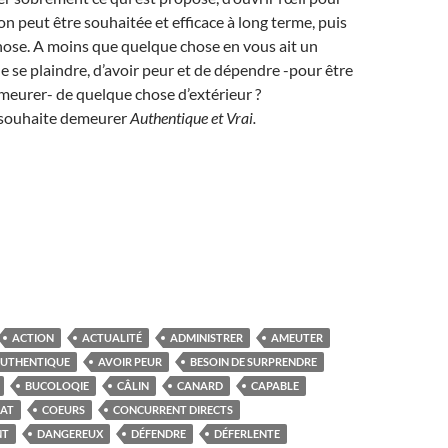
ion peut être souhaitée et efficace à long terme, puis
hose. A moins que quelque chose en vous ait un
de se plaindre, d’avoir peur et de dépendre -pour être
demeurer- de quelque chose d’extérieur ?
n souhaite demeurer
Authentique et
Vrai.
ACTION
ACTUALITÉ
ADMINISTRER
AMEUTER
UTHENTIQUE
AVOIR PEUR
BESOIN DE SURPRENDRE
BUCOLOQIE
CÂLIN
CANARD
CAPABLE
AT
COEURS
CONCURRENT DIRECTS
NT
DANGEREUX
DÉFENDRE
DÉFERLENTE