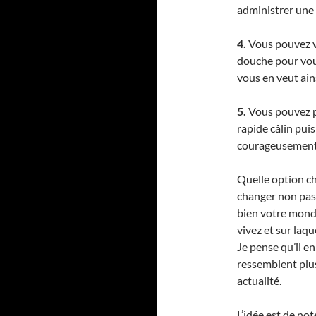
administrer une r
4.
Vous pouvez vo
douche pour vou
vous en veut ains
5.
Vous pouvez po
rapide câlin pui
courageusement 
Quelle option cho
changer non pa
bien votre monde
vivez et sur laq
Je pense qu’il e
ressemblent plus
actualité.
L’idée est de not