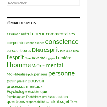
Rechercher :
L’ÉMAIL DES MOTS
coeur
commentaires
autrui
assumer
conscience
comprendre
connaissance
esprit
Dieu
conscient
corps
idée
Jésus
l'ego
l'esprit
Lumière
la vérité
l'âme
logique
l’homme
mental
Maîtres
personne
Moi-Idéalisé
pensées
paix
pouvoir
peur
plaisir
processus mentaux
Psychologie ésotérique
question
Psychologues Esotéristes
psy éso
questions
sujet
sanskrit
responsabilité
Terre