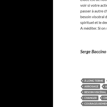
voir si votre act
passer à autre c
besoin viscéral 
spirituel et le 
A méditer. Si o
Serge Baccino
À LONG TERME
ARROSAGE
A
BESOIN VISCÉRAL
CHANGER
CH
COURAGEUSEME