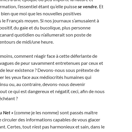
formation, l’essentiel étant qu’elle puisse
se vendre.
Et
 bien que moi que les nouvelles positives
s le Français moyen. Si nos journaux s’amusaient à
ositif, du gaie et du bucolique, plus personne
 canard quotidien ou n’allumerait son poste de
lentours de midi/une heure.
 moins, comment réagir face à cette déferlante de
s vagues de peur savamment entretenues par ceux et
t de leur existence ? Devons-nous sous prétexte de
mer les yeux face aux médiocrités humaines qui
 insu ou, au contraire, devons-nous devenir
ut ce qui est dangereux et négatif, ceci, afin de nous
 échéant ?
u Net »
(comme je les nomme) sont passés maître
re circuler des informations capables de vous glacer
sant. Certes, tout n’est pas harmonieux et sain, dans le