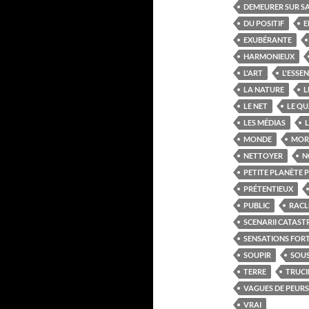
DEMEURER SUR S
DU POSITIF
E
EXUBÉRANTE
HARMONIEUX
L'ART
L'ESSEN
LA NATURE
L
LE NET
LE QU
LES MÉDIAS
L
MONDE
MOR
NETTOYER
N
PETITE PLANÈTE 
PRÉTENTIEUX
PUBLIC
RACL
SCENARII CATAS
SENSATIONS FOR
SOUPIR
SOUS
TERRE
TRUCI
VAGUES DE PEURS
VRAI