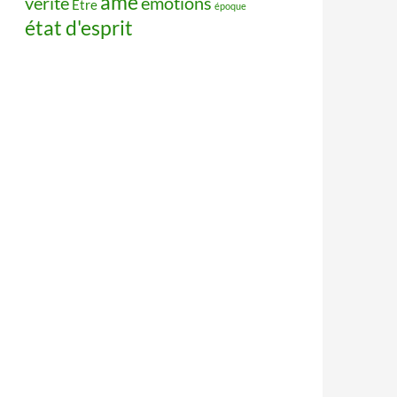
âme
vérité
émotions
Être
époque
état d'esprit