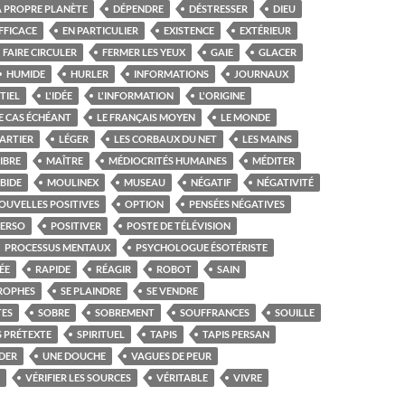
A PROPRE PLANÈTE
DÉPENDRE
DÉSTRESSER
DIEU
FFICACE
EN PARTICULIER
EXISTENCE
EXTÉRIEUR
FAIRE CIRCULER
FERMER LES YEUX
GAIE
GLACER
HUMIDE
HURLER
INFORMATIONS
JOURNAUX
TIEL
L'IDÉE
L'INFORMATION
L'ORIGINE
E CAS ÉCHÉANT
LE FRANÇAIS MOYEN
LE MONDE
ARTIER
LÉGER
LES CORBAUX DU NET
LES MAINS
IBRE
MAÎTRE
MÉDIOCRITÉS HUMAINES
MÉDITER
BIDE
MOULINEX
MUSEAU
NÉGATIF
NÉGATIVITÉ
OUVELLES POSITIVES
OPTION
PENSÉES NÉGATIVES
PERSO
POSITIVER
POSTE DE TÉLÉVISION
PROCESSUS MENTAUX
PSYCHOLOGUE ÉSOTÉRISTE
ÉE
RAPIDE
RÉAGIR
ROBOT
SAIN
TROPHES
SE PLAINDRE
SE VENDRE
TES
SOBRE
SOBREMENT
SOUFFRANCES
SOUILLE
 PRÉTEXTE
SPIRITUEL
TAPIS
TAPIS PERSAN
DER
UNE DOUCHE
VAGUES DE PEUR
VÉRIFIER LES SOURCES
VÉRITABLE
VIVRE