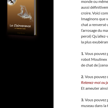
monde ou même e
aussi définitive
croire. Voici co
Imaginons que vo
chat a renversé 
l’arrosage du ma
percé) Qu’allez-v
la plus exubérant
1.
Vous pouvez p
robot Moulinex a
de chat de [cens
2.
Vous pouvez co
Retenez-moi ou je
Et ameuter ainsi 
3.
Vous pouvez po
museau dans la te