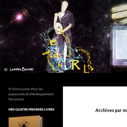
Aller
au
contenu
Recherche
© Vivre Livres! Pour les
passionnés de Développement
Personnel
MES QUATRE PREMIERS LIVRES
Archives par mo