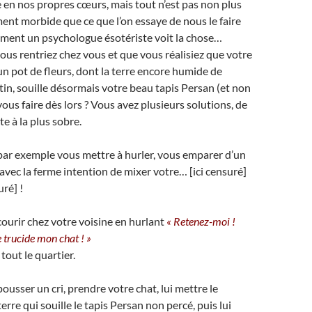
n nos propres cœurs, mais tout n’est pas non plus
ment morbide que ce que l’on essaye de nous le faire
mment un psychologue ésotériste voit la chose…
us rentriez chez vous et que vous réalisiez que votre
un pot de fleurs, dont la terre encore humide de
tin, souille désormais votre beau tapis Persan (et non
ous faire dès lors ? Vous avez plusieurs solutions, de
e à la plus sobre.
ar exemple vous mettre à hurler, vous emparer d’un
vec la ferme intention de mixer votre… [ici censuré]
uré] !
urir chez votre voisine en hurlant
« Retenez-moi !
 trucide mon chat ! »
tout le quartier.
usser un cri, prendre votre chat, lui mettre le
rre qui souille le tapis Persan non percé, puis lui