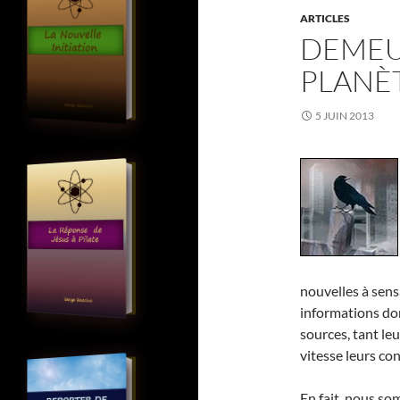
ARTICLES
DEMEU
PLANÈ
5 JUIN 2013
nouvelles à sens
informations don
sources, tant le
vitesse leurs co
En fait, nous s