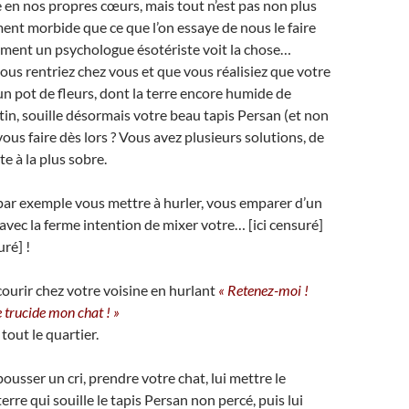
n nos propres cœurs, mais tout n’est pas non plus
ment morbide que ce que l’on essaye de nous le faire
mment un psychologue ésotériste voit la chose…
us rentriez chez vous et que vous réalisiez que votre
un pot de fleurs, dont la terre encore humide de
tin, souille désormais votre beau tapis Persan (et non
ous faire dès lors ? Vous avez plusieurs solutions, de
e à la plus sobre.
ar exemple vous mettre à hurler, vous emparer d’un
vec la ferme intention de mixer votre… [ici censuré]
uré] !
urir chez votre voisine en hurlant
« Retenez-moi !
 trucide mon chat ! »
tout le quartier.
usser un cri, prendre votre chat, lui mettre le
rre qui souille le tapis Persan non percé, puis lui