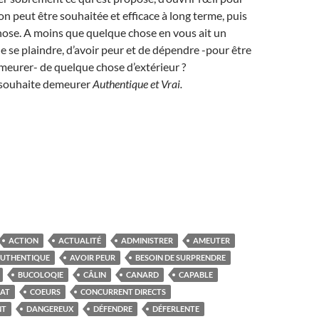
ion peut être souhaitée et efficace à long terme, puis
hose. A moins que quelque chose en vous ait un
de se plaindre, d’avoir peur et de dépendre -pour être
demeurer- de quelque chose d’extérieur ?
n souhaite demeurer
Authentique et
Vrai.
ACTION
ACTUALITÉ
ADMINISTRER
AMEUTER
UTHENTIQUE
AVOIR PEUR
BESOIN DE SURPRENDRE
BUCOLOQIE
CÂLIN
CANARD
CAPABLE
AT
COEURS
CONCURRENT DIRECTS
NT
DANGEREUX
DÉFENDRE
DÉFERLENTE