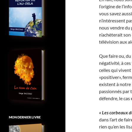
l’origine de l’in
vous savez aussi
n’intéressent pa
nous vendre du p
n’achèterait son
télévision aux a
Que faire ou, du
négativité, à ce
celles qui viven
«positiver», fer
existent à notre
passionnés par to
défendre, le cas
« Les corbeaux d
MON DERNIER LIVRE
dans l’art de fai
rien qu’en les li