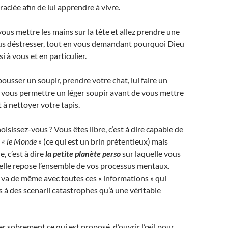
aclée afin de lui apprendre à vivre.
us mettre les mains sur la tête et allez prendre une
s déstresser, tout en vous demandant pourquoi Dieu
i à vous et en particulier.
usser un soupir, prendre votre chat, lui faire un
s vous permettre un léger soupir avant de vous mettre
à nettoyer votre tapis.
isissez-vous ? Vous êtes libre, c’est à dire capable de
s
« le Monde »
(ce qui est un brin prétentieux) mais
, c’est à dire
la petite planète perso
sur laquelle vous
uelle repose l’ensemble de vos processus mentaux.
n va de même avec toutes ces « informations » qui
 à des scenarii catastrophes qu’à une véritable
er sobrement ce qui est proposé, d’ouvrir l’œil pour