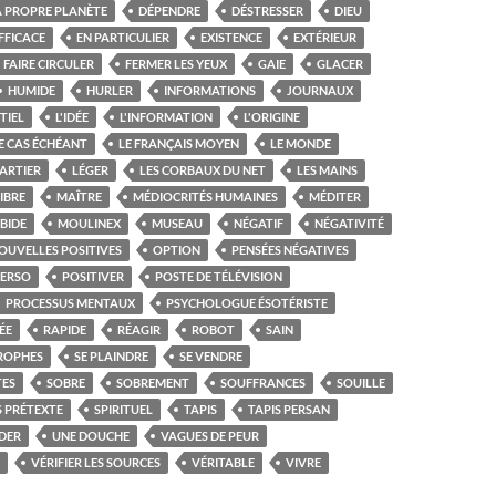
A PROPRE PLANÈTE
DÉPENDRE
DÉSTRESSER
DIEU
FFICACE
EN PARTICULIER
EXISTENCE
EXTÉRIEUR
FAIRE CIRCULER
FERMER LES YEUX
GAIE
GLACER
HUMIDE
HURLER
INFORMATIONS
JOURNAUX
TIEL
L'IDÉE
L'INFORMATION
L'ORIGINE
E CAS ÉCHÉANT
LE FRANÇAIS MOYEN
LE MONDE
ARTIER
LÉGER
LES CORBAUX DU NET
LES MAINS
IBRE
MAÎTRE
MÉDIOCRITÉS HUMAINES
MÉDITER
BIDE
MOULINEX
MUSEAU
NÉGATIF
NÉGATIVITÉ
OUVELLES POSITIVES
OPTION
PENSÉES NÉGATIVES
PERSO
POSITIVER
POSTE DE TÉLÉVISION
PROCESSUS MENTAUX
PSYCHOLOGUE ÉSOTÉRISTE
ÉE
RAPIDE
RÉAGIR
ROBOT
SAIN
TROPHES
SE PLAINDRE
SE VENDRE
TES
SOBRE
SOBREMENT
SOUFFRANCES
SOUILLE
 PRÉTEXTE
SPIRITUEL
TAPIS
TAPIS PERSAN
DER
UNE DOUCHE
VAGUES DE PEUR
VÉRIFIER LES SOURCES
VÉRITABLE
VIVRE