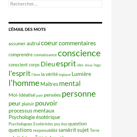
Rechercher :
L’ÉMAIL DES MOTS
coeur
commentaires
autrui
assumer
conscience
comprendre
connaissance
esprit
Dieu
conscient
corps
idée
Jésus
l'ego
l'esprit
Lumière
la vérité
l'âme
logique
l’homme
mental
Maîtres
personne
Moi-Idéalisé
pensées
paix
pouvoir
peur
plaisir
processus mentaux
Psychologie ésotérique
question
Psychologues Esotéristes
psy éso
questions
sujet
sanskrit
responsabilité
Terre