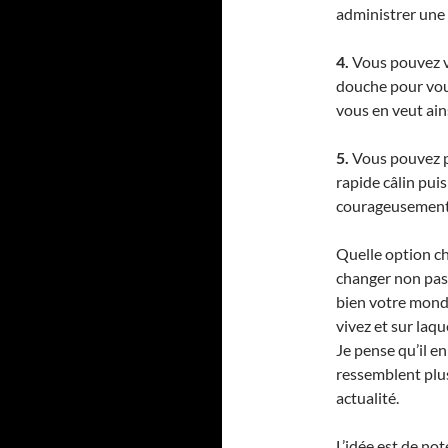
administrer une r
4.
Vous pouvez vo
douche pour vou
vous en veut ains
5.
Vous pouvez po
rapide câlin pui
courageusement 
Quelle option cho
changer non pa
bien votre monde
vivez et sur laq
Je pense qu’il e
ressemblent plus
actualité.
L’idée est de not