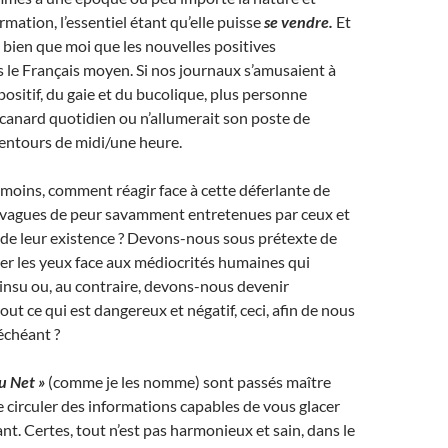
formation, l’essentiel étant qu’elle puisse
se vendre.
Et
 bien que moi que les nouvelles positives
s le Français moyen. Si nos journaux s’amusaient à
ositif, du gaie et du bucolique, plus personne
 canard quotidien ou n’allumerait son poste de
lentours de midi/une heure.
 moins, comment réagir face à cette déferlante de
s vagues de peur savamment entretenues par ceux et
t de leur existence ? Devons-nous sous prétexte de
mer les yeux face aux médiocrités humaines qui
 insu ou, au contraire, devons-nous devenir
ut ce qui est dangereux et négatif, ceci, afin de nous
 échéant ?
u Net »
(comme je les nomme) sont passés maître
re circuler des informations capables de vous glacer
sant. Certes, tout n’est pas harmonieux et sain, dans le