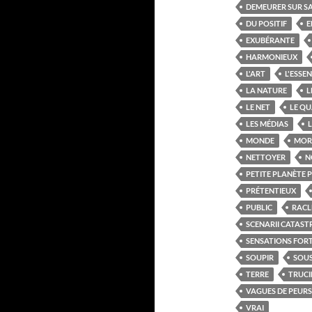
DEMEURER SUR S
DU POSITIF
E
EXUBÉRANTE
HARMONIEUX
L'ART
L'ESSEN
LA NATURE
L
LE NET
LE QU
LES MÉDIAS
L
MONDE
MOR
NETTOYER
N
PETITE PLANÈTE 
PRÉTENTIEUX
PUBLIC
RACL
SCENARII CATAS
SENSATIONS FOR
SOUPIR
SOUS
TERRE
TRUCI
VAGUES DE PEURS
VRAI