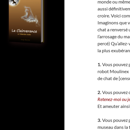
monde ou même e
aussi définitive
croire. Voici co
Imaginons que vo
chat a renversé 
l’arrosage du ma
percé) Qu’allez-v
la plus exubérant
1.
Vous pouvez p
robot Moulinex a
de chat de [cens
2.
Vous pouvez co
Retenez-moi ou je
Et ameuter ainsi 
3.
Vous pouvez po
museau dans la te