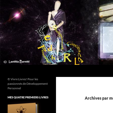
Aller
au
contenu
Recherche
© Vivre Livres! Pour les
passionnés de Développement
Personnel
MES QUATRE PREMIERS LIVRES
Archives par mo