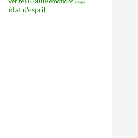
âme
vérité
émotions
Être
époque
état d'esprit