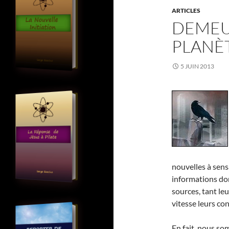
ARTICLES
DEMEU
PLANÈ
5 JUIN 2013
nouvelles à sens
informations don
sources, tant le
vitesse leurs co
En fait, nous s