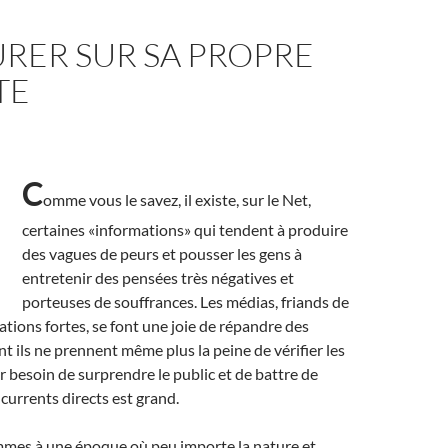
RER SUR SA PROPRE
TE
C
omme vous le savez, il existe, sur le Net,
certaines «informations» qui tendent à produire
des vagues de peurs et pousser les gens à
entretenir des pensées très négatives et
porteuses de souffrances. Les médias, friands de
ations fortes, se font une joie de répandre des
t ils ne prennent même plus la peine de vérifier les
ur besoin de surprendre le public et de battre de
ncurrents directs est grand.
ommes à une époque où peu importe la nature et