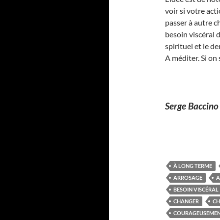
voir si votre act
passer à autre c
besoin viscéral 
spirituel et le 
A méditer. Si o
Serge Baccino
À LONG TERME
ARROSAGE
A
BESOIN VISCÉRAL
CHANGER
CH
COURAGEUSEME