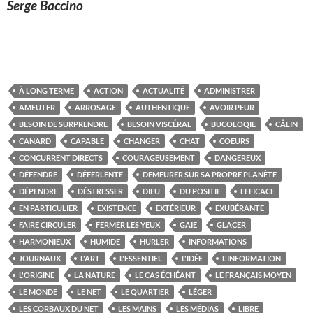
Serge Baccino
À LONG TERME
ACTION
ACTUALITÉ
ADMINISTRER
AMEUTER
ARROSAGE
AUTHENTIQUE
AVOIR PEUR
BESOIN DE SURPRENDRE
BESOIN VISCÉRAL
BUCOLOQIE
CÂLIN
CANARD
CAPABLE
CHANGER
CHAT
COEURS
CONCURRENT DIRECTS
COURAGEUSEMENT
DANGEREUX
DÉFENDRE
DÉFERLENTE
DEMEURER SUR SA PROPRE PLANÈTE
DÉPENDRE
DÉSTRESSER
DIEU
DU POSITIF
EFFICACE
EN PARTICULIER
EXISTENCE
EXTÉRIEUR
EXUBÉRANTE
FAIRE CIRCULER
FERMER LES YEUX
GAIE
GLACER
HARMONIEUX
HUMIDE
HURLER
INFORMATIONS
JOURNAUX
L'ART
L'ESSENTIEL
L'IDÉE
L'INFORMATION
L'ORIGINE
LA NATURE
LE CAS ÉCHÉANT
LE FRANÇAIS MOYEN
LE MONDE
LE NET
LE QUARTIER
LÉGER
LES CORBAUX DU NET
LES MAINS
LES MÉDIAS
LIBRE