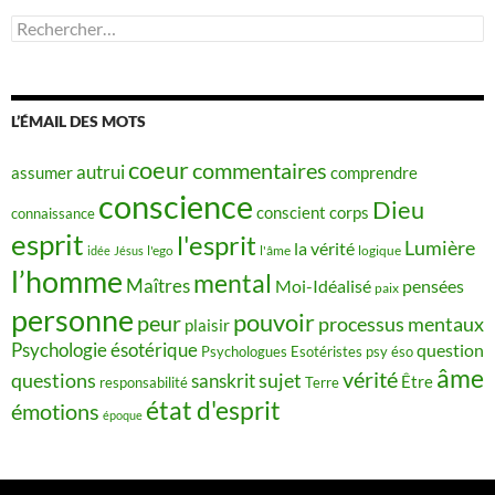
Rechercher :
L’ÉMAIL DES MOTS
coeur
commentaires
autrui
assumer
comprendre
conscience
Dieu
conscient
corps
connaissance
esprit
l'esprit
Lumière
la vérité
idée
Jésus
l'ego
l'âme
logique
l’homme
mental
Maîtres
Moi-Idéalisé
pensées
paix
personne
pouvoir
peur
processus mentaux
plaisir
Psychologie ésotérique
question
Psychologues Esotéristes
psy éso
âme
vérité
questions
sujet
sanskrit
Être
responsabilité
Terre
état d'esprit
émotions
époque