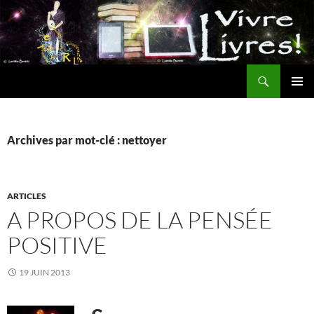
Aller
au
contenu
Recherche
MENU
PRINCI
Archives par mot-clé : nettoyer
ARTICLES
A PROPOS DE LA PENSÉE
POSITIVE
19 JUIN 2013