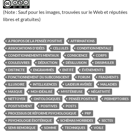
(Note : Sauf pour les images, trouvées sur le Web et réputées
libres et gratuites)
A PROPOS DE LA PENSÉE POSITIVE
AFFIRMATIONS
ASSOCIATIONS D'IDÉES
CELLULES
CONDITION MENTALE
CONDITIONNEMENTS MENTAUX
CONSCIENCE
CORPS
COULEUVRES
DÉDUCTION
DÉSILLUSION
DISSIMULER
DISTINCTE
ENGRAMMÉS
ENTITÉ
ÉVÈNEMENTS
FONCTIONNEMENT DU SUBCONSCIENT
FORUM
FRAGMENTS
ILLUSOIRE
INTELLIGENCES
LAIDEUR AVÉRÉE
MALADIES
MASQUE
MOI-IDÉALISÉ
MYSTÉRIEUSE
NÉGATIVITÉ
NETTOYER
ONTOLOGIQUES
PENSÉE POSITIVE
PERMEPTOIRES
POSITIVEMENT
POSITIVES
POSTS
PROCESSUS DE RÉFORME PSYCHOLOGIQUE
PRP
PSYCHOLOGIE ÉSOTÉRIQUE
SCHÉMAS MORBIDES
SECTES
SEMI-REMORQUE
SOMME
TECHNIQUES
VOILE