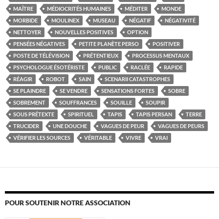
MAÎTRE
MÉDIOCRITÉS HUMAINES
MÉDITER
MONDE
MORBIDE
MOULINEX
MUSEAU
NÉGATIF
NÉGATIVITÉ
NETTOYER
NOUVELLES POSITIVES
OPTION
PENSÉES NÉGATIVES
PETITE PLANÈTE PERSO
POSITIVER
POSTE DE TÉLÉVISION
PRÉTENTIEUX
PROCESSUS MENTAUX
PSYCHOLOGUE ÉSOTÉRISTE
PUBLIC
RACLÉE
RAPIDE
RÉAGIR
ROBOT
SAIN
SCENARII CATASTROPHES
SE PLAINDRE
SE VENDRE
SENSATIONS FORTES
SOBRE
SOBREMENT
SOUFFRANCES
SOUILLE
SOUPIR
SOUS PRÉTEXTE
SPIRITUEL
TAPIS
TAPIS PERSAN
TERRE
TRUCIDER
UNE DOUCHE
VAGUES DE PEUR
VAGUES DE PEURS
VÉRIFIER LES SOURCES
VÉRITABLE
VIVRE
VRAI
POUR SOUTENIR NOTRE ASSOCIATION