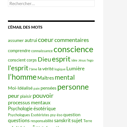
Rechercher :
L’ÉMAIL DES MOTS
coeur
commentaires
autrui
assumer
conscience
comprendre
connaissance
esprit
Dieu
conscient
corps
idée
Jésus
l'ego
l'esprit
Lumière
la vérité
l'âme
logique
l’homme
mental
Maîtres
personne
Moi-Idéalisé
pensées
paix
pouvoir
peur
plaisir
processus mentaux
Psychologie ésotérique
question
Psychologues Esotéristes
psy éso
questions
sujet
sanskrit
responsabilité
Terre