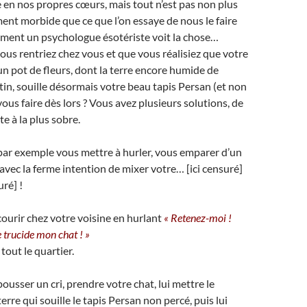
n nos propres cœurs, mais tout n’est pas non plus
ment morbide que ce que l’on essaye de nous le faire
mment un psychologue ésotériste voit la chose…
us rentriez chez vous et que vous réalisiez que votre
un pot de fleurs, dont la terre encore humide de
tin, souille désormais votre beau tapis Persan (et non
ous faire dès lors ? Vous avez plusieurs solutions, de
e à la plus sobre.
ar exemple vous mettre à hurler, vous emparer d’un
vec la ferme intention de mixer votre… [ici censuré]
uré] !
urir chez votre voisine en hurlant
« Retenez-moi !
 trucide mon chat ! »
tout le quartier.
usser un cri, prendre votre chat, lui mettre le
rre qui souille le tapis Persan non percé, puis lui