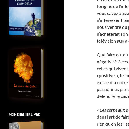
l’origine de l’in
vous savez aussi
n’intéressent pa
nous vendre du p
n’achèterait son
télévision aux a
Que faire ou, du
négativité, à ce
celles qui viven
«positiver», fer
existent à notre
passionnés par to
défendre, le cas
« Les corbeaux d
MON DERNIER LIVRE
dans l’art de fai
rien qu’en les li