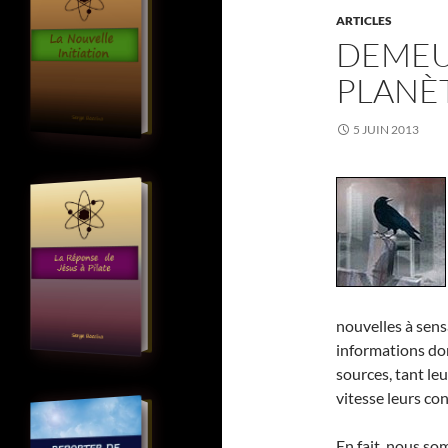
ARTICLES
DEMEU
PLANÈ
5 JUIN 2013
nouvelles à sens
informations don
sources, tant le
vitesse leurs co
En fait, nous s