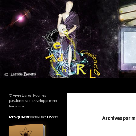
Aller
au
contenu
Recherche
© Vivre Livres! Pour les
passionnés de Développement
Personnel
MES QUATRE PREMIERS LIVRES
Archives par m