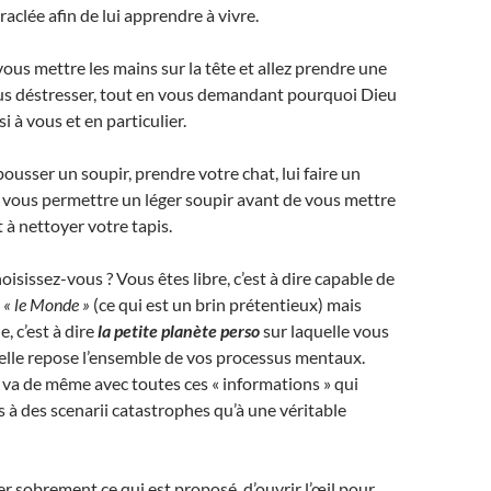
aclée afin de lui apprendre à vivre.
us mettre les mains sur la tête et allez prendre une
s déstresser, tout en vous demandant pourquoi Dieu
i à vous et en particulier.
usser un soupir, prendre votre chat, lui faire un
s vous permettre un léger soupir avant de vous mettre
à nettoyer votre tapis.
isissez-vous ? Vous êtes libre, c’est à dire capable de
s
« le Monde »
(ce qui est un brin prétentieux) mais
, c’est à dire
la petite planète perso
sur laquelle vous
uelle repose l’ensemble de vos processus mentaux.
n va de même avec toutes ces « informations » qui
 à des scenarii catastrophes qu’à une véritable
er sobrement ce qui est proposé, d’ouvrir l’œil pour