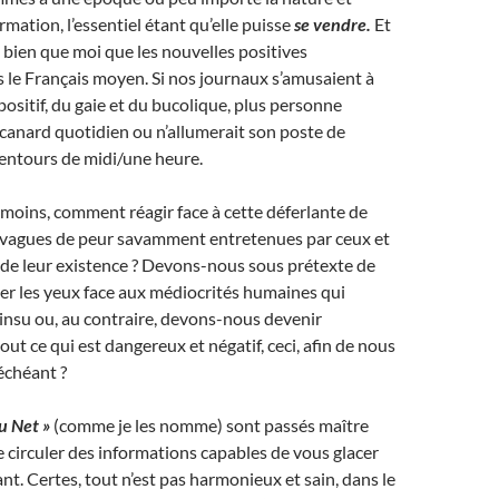
formation, l’essentiel étant qu’elle puisse
se vendre.
Et
 bien que moi que les nouvelles positives
s le Français moyen. Si nos journaux s’amusaient à
ositif, du gaie et du bucolique, plus personne
 canard quotidien ou n’allumerait son poste de
lentours de midi/une heure.
 moins, comment réagir face à cette déferlante de
s vagues de peur savamment entretenues par ceux et
t de leur existence ? Devons-nous sous prétexte de
mer les yeux face aux médiocrités humaines qui
 insu ou, au contraire, devons-nous devenir
ut ce qui est dangereux et négatif, ceci, afin de nous
 échéant ?
u Net »
(comme je les nomme) sont passés maître
re circuler des informations capables de vous glacer
sant. Certes, tout n’est pas harmonieux et sain, dans le