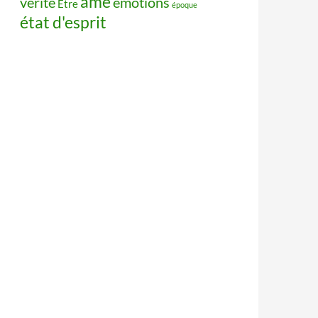
âme
vérité
émotions
Être
époque
état d'esprit