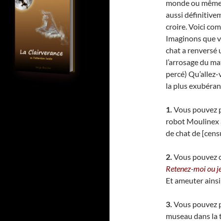
monde ou même e
aussi définitive
croire. Voici co
Imaginons que vo
chat a renversé 
l’arrosage du ma
percé) Qu’allez-v
la plus exubérant
1.
Vous pouvez p
robot Moulinex a
de chat de [cens
2.
Vous pouvez co
Retenez-moi ou je
Et ameuter ainsi 
3.
Vous pouvez po
museau dans la te