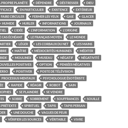
A PROPRE PLANÈTE
DÉPENDRE
DÉSTRESSER
DIEU
FFICACE
EN PARTICULIER
EXISTENCE
EXTÉRIEUR
FAIRE CIRCULER
FERMER LES YEUX
GAIE
GLACER
HUMIDE
HURLER
INFORMATIONS
JOURNAUX
TIEL
L'IDÉE
L'INFORMATION
L'ORIGINE
E CAS ÉCHÉANT
LE FRANÇAIS MOYEN
LE MONDE
ARTIER
LÉGER
LES CORBAUX DU NET
LES MAINS
IBRE
MAÎTRE
MÉDIOCRITÉS HUMAINES
MÉDITER
BIDE
MOULINEX
MUSEAU
NÉGATIF
NÉGATIVITÉ
OUVELLES POSITIVES
OPTION
PENSÉES NÉGATIVES
PERSO
POSITIVER
POSTE DE TÉLÉVISION
PROCESSUS MENTAUX
PSYCHOLOGUE ÉSOTÉRISTE
ÉE
RAPIDE
RÉAGIR
ROBOT
SAIN
TROPHES
SE PLAINDRE
SE VENDRE
TES
SOBRE
SOBREMENT
SOUFFRANCES
SOUILLE
 PRÉTEXTE
SPIRITUEL
TAPIS
TAPIS PERSAN
DER
UNE DOUCHE
VAGUES DE PEUR
VÉRIFIER LES SOURCES
VÉRITABLE
VIVRE