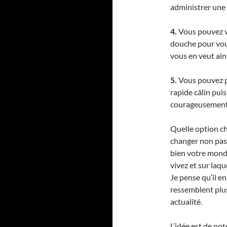
administrer une r
4.
Vous pouvez vo
douche pour vou
vous en veut ains
5.
Vous pouvez po
rapide câlin pui
courageusement 
Quelle option cho
changer non pa
bien votre monde
vivez et sur laq
Je pense qu’il e
ressemblent plus
actualité.
L’idée est de not