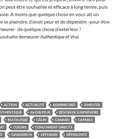
ion peut être souhaitée et efficace à long terme, puis
hose. A moins que quelque chose en vous ait un
de se plaindre, d’avoir peur et de dépendre -pour être
demeurer- de quelque chose d’extérieur ?
n souhaite demeurer
Authentique et
Vrai.
ACTION
ACTUALITÉ
ADMINISTRER
AMEUTER
UTHENTIQUE
AVOIR PEUR
BESOIN DE SURPRENDRE
BUCOLOQIE
CÂLIN
CANARD
CAPABLE
AT
COEURS
CONCURRENT DIRECTS
NT
DANGEREUX
DÉFENDRE
DÉFERLENTE