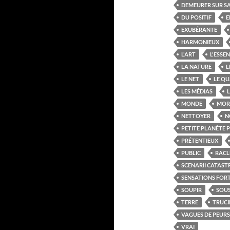
DEMEURER SUR S
DU POSITIF
E
EXUBÉRANTE
HARMONIEUX
L'ART
L'ESSEN
LA NATURE
L
LE NET
LE QU
LES MÉDIAS
L
MONDE
MOR
NETTOYER
N
PETITE PLANÈTE 
PRÉTENTIEUX
PUBLIC
RACL
SCENARII CATAS
SENSATIONS FOR
SOUPIR
SOUS
TERRE
TRUCI
VAGUES DE PEURS
VRAI