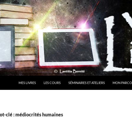
MES LIVRES
LES COURS
SÉMINAIRES ET ATELIERS
MON PARCO
ot-clé : médiocrités humaines