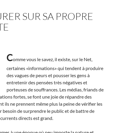
RER SUR SA PROPRE
TE
C
omme vous le savez, il existe, sur le Net,
certaines «informations» qui tendent à produire
des vagues de peurs et pousser les gens à
entretenir des pensées très négatives et
porteuses de souffrances. Les médias, friands de
ations fortes, se font une joie de répandre des
t ils ne prennent même plus la peine de vérifier les
ur besoin de surprendre le public et de battre de
ncurrents directs est grand.
ommes à une époque où peu importe la nature et