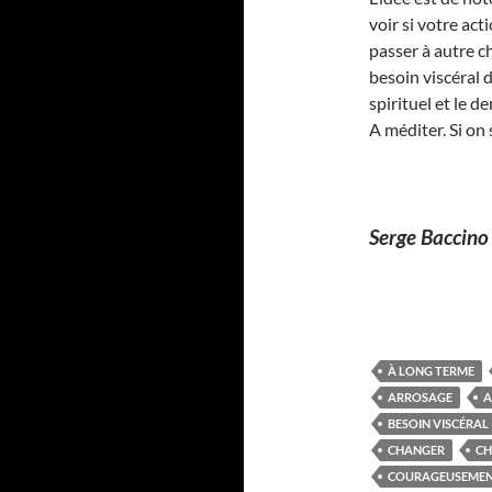
voir si votre act
passer à autre c
besoin viscéral 
spirituel et le 
A méditer. Si o
Serge Baccino
À LONG TERME
ARROSAGE
A
BESOIN VISCÉRAL
CHANGER
CH
COURAGEUSEME