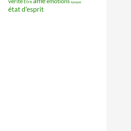
âme
vérité
émotions
Être
époque
état d'esprit