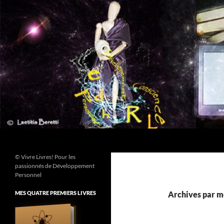
Aller
au
contenu
Recherche
© Vivre Livres! Pour les
passionnés de Développement
Personnel
MES QUATRE PREMIERS LIVRES
Archives par m