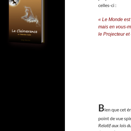
celles-ci :
« Le Monde est 
mais en vous-mê
le Projecteur et
B
ien que cet é
point de vue spir
Relatif aux lois 