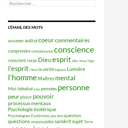
Rechercher :
L’ÉMAIL DES MOTS
coeur
commentaires
autrui
assumer
conscience
comprendre
connaissance
esprit
Dieu
conscient
corps
idée
Jésus
l'ego
l'esprit
Lumière
la vérité
l'âme
logique
l’homme
mental
Maîtres
personne
Moi-Idéalisé
pensées
paix
pouvoir
peur
plaisir
processus mentaux
Psychologie ésotérique
question
Psychologues Esotéristes
psy éso
questions
sujet
sanskrit
responsabilité
Terre