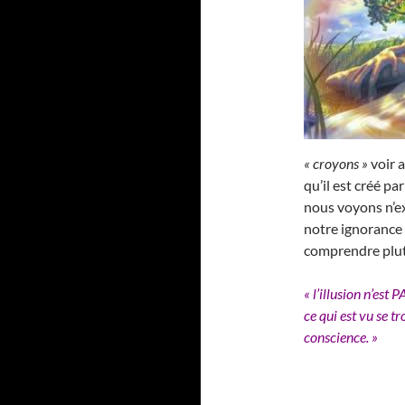
« croyons »
voir a
qu’il est créé par
nous voyons n’e
notre ignorance e
comprendre plutô
« l’illusion n’est
ce qui est vu se 
conscience. »