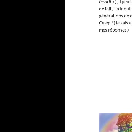
l’esprit
« ), il peu
de fait, il a indu
générations de 
Ouep ! (Je sais a
mes réponses.)