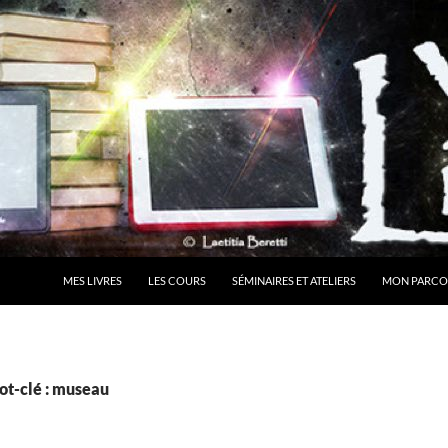
MES LIVRES
LES COURS
SÉMINAIRES ET ATELIERS
MON PARCO
ot-clé : museau