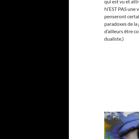
qui est vu et att
N’EST PAS une v
penseront certai
paradoxes de la
d’ailleurs être 
dualiste.)