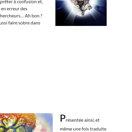
t prêter à confusion et,
it en erreur des
chercheurs… Ah bon ?
ussi faire sobre dans
P
résentée ainsi, et
même une fois traduite