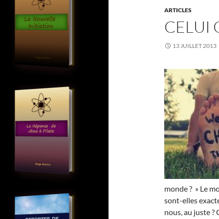
ARTICLES
CELUI
13 JUILLET 2013
monde ? » Le mon
sont-elles exact
nous, au juste ? 