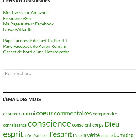
LIENS RECOMMANDÉS
Mes livres sur Amazon !
Fréquence-Soi
Ma Page Auteur Facebook
Novae-Atlantis
Page Facebook de Laetitia Beretti
Page Facebook de Karen Romani
Carnet de bord d’une Naturopathe
Rechercher :
L’ÉMAIL DES MOTS
coeur
commentaires
autrui
assumer
comprendre
conscience
Dieu
conscient
corps
connaissance
esprit
l'esprit
Lumière
la vérité
idée
Jésus
l'ego
l'âme
logique