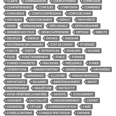
CLARTÉ
COMPARAISON
COMPLÈTEMENT
COMPLIQUE
COMPRÉHENSIBLE
CONCILIÉS
CONFUSION
CONNERIES
CONSCIENCE
CORPS D'EXPRESSION
CORPS DE CHAIR
CROYANCE
DÉDOUBLEMENT
DÉFAUT
DEMI-VÉRITÉ
DENSE
DÉPASSIONNÉ
DÉPLORABLE
DÉPROGRAMMÉE
DERRIÈRE NOS YEUX
DÉSIR D'APPRENDRE
DIFFICILE
DIRECTE
DISCIPLES
ÉNERGIE
ÉNONCE
ENSEIGNÉ
ÉSOTÉRISME DES ORIGINES
ÉTAT DE L'ESPRIT
ÉTHÉRISÉE
EXACTE
EXISTE
EXTRAPOLER
FAMILIERS
FAUSSER
FOLIE
FONCTIONNEMENT
FORCE
FORMES
FORMES CONCRÈTES
FRACASSER
FRÉQUENCE
FUMER
GÉNÉRATIONS
GRANDS MAÎTRES
GRANDS SAGES
GROSSIÈRES
HUMOUR
IGNORANCE
ILLUSOIRE
IMAGES MENTALES
IMPORTANTS
INCARNÉS
INDÉPENDAMMENT
INDUIT
INEXPRIMABLE
INQUIÉTUDE
INSTRUCTIF
INTER-PÉNÉTRER LA MATIÈRE
INVENTÉ
JOYEUSEMENT
JUGEMENT
L'ACTUALITÉ
L'ENVIRONNEMENT
L'ESPRIT
L'ESSENTIEL
L'ÉTUDE
L'EXPÉRIMENTATION
L'IDÉE
L'OREILLE INTERNE
L'UNIQUE SPECTATEUR
L’HOMME