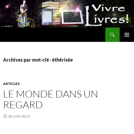
Aller
au
contenu
Recherche
MENU
PRINCI
Archives par mot-clé : éthérisée
ARTICLES
LE MONDE DANS UN
REGARD
28 JUIN 2013