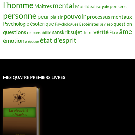
l’homme
mental
Maîtres
Moi-Idéalisé
pensées
paix
personne
pouvoir
peur
processus mentaux
plaisir
Psychologie ésotérique
question
Psychologues Esotéristes
psy éso
âme
vérité
questions
sujet
sanskrit
Être
responsabilité
Terre
état d'esprit
émotions
époque
MES QUATRE PREMIERS LIVRES