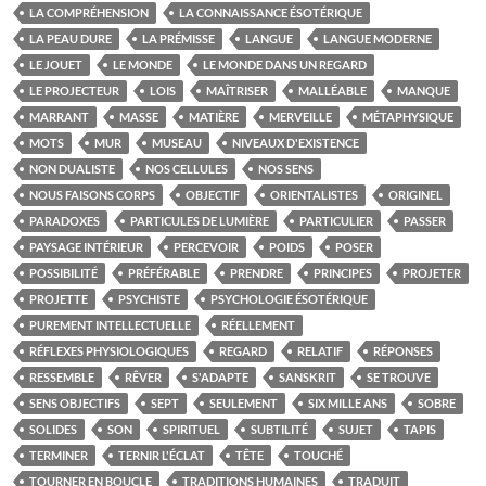
LA COMPRÉHENSION
LA CONNAISSANCE ÉSOTÉRIQUE
LA PEAU DURE
LA PRÉMISSE
LANGUE
LANGUE MODERNE
LE JOUET
LE MONDE
LE MONDE DANS UN REGARD
LE PROJECTEUR
LOIS
MAÎTRISER
MALLÉABLE
MANQUE
MARRANT
MASSE
MATIÈRE
MERVEILLE
MÉTAPHYSIQUE
MOTS
MUR
MUSEAU
NIVEAUX D'EXISTENCE
NON DUALISTE
NOS CELLULES
NOS SENS
NOUS FAISONS CORPS
OBJECTIF
ORIENTALISTES
ORIGINEL
PARADOXES
PARTICULES DE LUMIÈRE
PARTICULIER
PASSER
PAYSAGE INTÉRIEUR
PERCEVOIR
POIDS
POSER
POSSIBILITÉ
PRÉFÉRABLE
PRENDRE
PRINCIPES
PROJETER
PROJETTE
PSYCHISTE
PSYCHOLOGIE ÉSOTÉRIQUE
PUREMENT INTELLECTUELLE
RÉELLEMENT
RÉFLEXES PHYSIOLOGIQUES
REGARD
RELATIF
RÉPONSES
RESSEMBLE
RÊVER
S'ADAPTE
SANSKRIT
SE TROUVE
SENS OBJECTIFS
SEPT
SEULEMENT
SIX MILLE ANS
SOBRE
SOLIDES
SON
SPIRITUEL
SUBTILITÉ
SUJET
TAPIS
TERMINER
TERNIR L'ÉCLAT
TÊTE
TOUCHÉ
TOURNER EN BOUCLE
TRADITIONS HUMAINES
TRADUIT