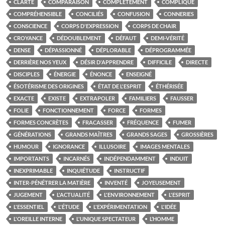
CLARTÉ
COMPARAISON
COMPLÈTEMENT
COMPLIQUE
COMPRÉHENSIBLE
CONCILIÉS
CONFUSION
CONNERIES
CONSCIENCE
CORPS D'EXPRESSION
CORPS DE CHAIR
CROYANCE
DÉDOUBLEMENT
DÉFAUT
DEMI-VÉRITÉ
DENSE
DÉPASSIONNÉ
DÉPLORABLE
DÉPROGRAMMÉE
DERRIÈRE NOS YEUX
DÉSIR D'APPRENDRE
DIFFICILE
DIRECTE
DISCIPLES
ÉNERGIE
ÉNONCE
ENSEIGNÉ
ÉSOTÉRISME DES ORIGINES
ÉTAT DE L'ESPRIT
ÉTHÉRISÉE
EXACTE
EXISTE
EXTRAPOLER
FAMILIERS
FAUSSER
FOLIE
FONCTIONNEMENT
FORCE
FORMES
FORMES CONCRÈTES
FRACASSER
FRÉQUENCE
FUMER
GÉNÉRATIONS
GRANDS MAÎTRES
GRANDS SAGES
GROSSIÈRES
HUMOUR
IGNORANCE
ILLUSOIRE
IMAGES MENTALES
IMPORTANTS
INCARNÉS
INDÉPENDAMMENT
INDUIT
INEXPRIMABLE
INQUIÉTUDE
INSTRUCTIF
INTER-PÉNÉTRER LA MATIÈRE
INVENTÉ
JOYEUSEMENT
JUGEMENT
L'ACTUALITÉ
L'ENVIRONNEMENT
L'ESPRIT
L'ESSENTIEL
L'ÉTUDE
L'EXPÉRIMENTATION
L'IDÉE
L'OREILLE INTERNE
L'UNIQUE SPECTATEUR
L’HOMME