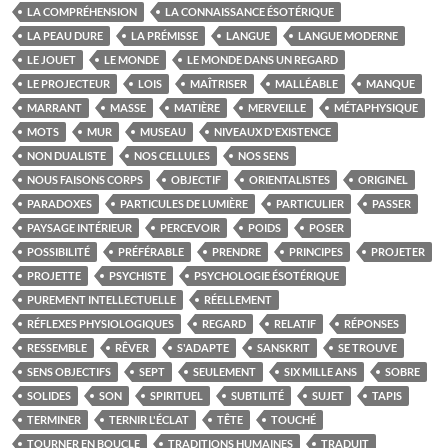
LA COMPRÉHENSION
LA CONNAISSANCE ÉSOTÉRIQUE
LA PEAU DURE
LA PRÉMISSE
LANGUE
LANGUE MODERNE
LE JOUET
LE MONDE
LE MONDE DANS UN REGARD
LE PROJECTEUR
LOIS
MAÎTRISER
MALLÉABLE
MANQUE
MARRANT
MASSE
MATIÈRE
MERVEILLE
MÉTAPHYSIQUE
MOTS
MUR
MUSEAU
NIVEAUX D'EXISTENCE
NON DUALISTE
NOS CELLULES
NOS SENS
NOUS FAISONS CORPS
OBJECTIF
ORIENTALISTES
ORIGINEL
PARADOXES
PARTICULES DE LUMIÈRE
PARTICULIER
PASSER
PAYSAGE INTÉRIEUR
PERCEVOIR
POIDS
POSER
POSSIBILITÉ
PRÉFÉRABLE
PRENDRE
PRINCIPES
PROJETER
PROJETTE
PSYCHISTE
PSYCHOLOGIE ÉSOTÉRIQUE
PUREMENT INTELLECTUELLE
RÉELLEMENT
RÉFLEXES PHYSIOLOGIQUES
REGARD
RELATIF
RÉPONSES
RESSEMBLE
RÊVER
S'ADAPTE
SANSKRIT
SE TROUVE
SENS OBJECTIFS
SEPT
SEULEMENT
SIX MILLE ANS
SOBRE
SOLIDES
SON
SPIRITUEL
SUBTILITÉ
SUJET
TAPIS
TERMINER
TERNIR L'ÉCLAT
TÊTE
TOUCHÉ
TOURNER EN BOUCLE
TRADITIONS HUMAINES
TRADUIT