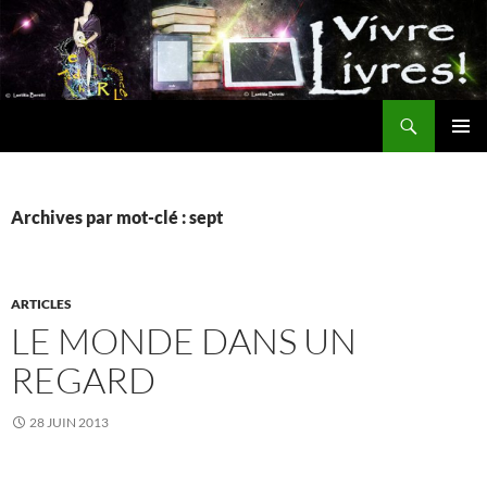
Aller
au
contenu
Recherche
MENU
PRINCI
Archives par mot-clé : sept
ARTICLES
LE MONDE DANS UN
REGARD
28 JUIN 2013