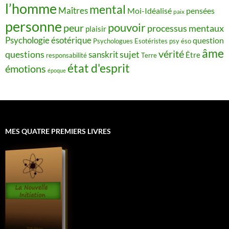
l’homme
mental
Maîtres
Moi-Idéalisé
pensées
paix
personne
pouvoir
peur
processus mentaux
plaisir
Psychologie ésotérique
question
Psychologues Esotéristes
psy éso
âme
vérité
questions
sujet
sanskrit
Être
responsabilité
Terre
état d'esprit
émotions
époque
MES QUATRE PREMIERS LIVRES