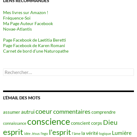
LIENS RECOMMANDÉS
Mes livres sur Amazon !
Fréquence-Soi
Ma Page Auteur Facebook
Novae-Atlantis
Page Facebook de Laetitia Beretti
Page Facebook de Karen Romani
Carnet de bord d’une Naturopathe
Rechercher :
L’ÉMAIL DES MOTS
coeur
commentaires
autrui
assumer
comprendre
conscience
Dieu
conscient
corps
connaissance
esprit
l'esprit
Lumière
la vérité
idée
Jésus
l'ego
l'âme
logique