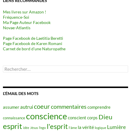
LIENS RECOMMANDÉS
Mes livres sur Amazon !
Fréquence-Soi
Ma Page Auteur Facebook
Novae-Atlantis
Page Facebook de Laetitia Beretti
Page Facebook de Karen Romani
Carnet de bord d’une Naturopathe
Rechercher :
L’ÉMAIL DES MOTS
coeur
commentaires
autrui
assumer
comprendre
conscience
Dieu
conscient
corps
connaissance
esprit
l'esprit
Lumière
la vérité
idée
Jésus
l'ego
l'âme
logique