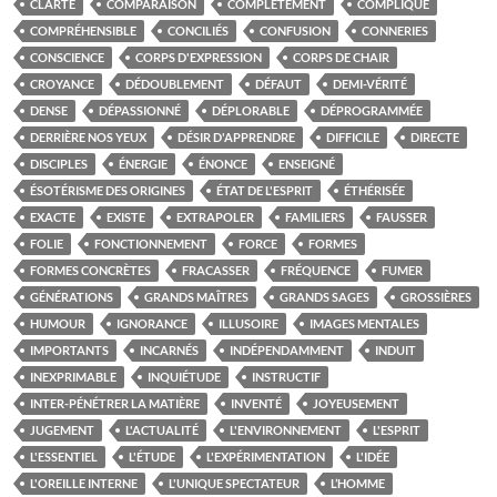
CLARTÉ
COMPARAISON
COMPLÈTEMENT
COMPLIQUE
COMPRÉHENSIBLE
CONCILIÉS
CONFUSION
CONNERIES
CONSCIENCE
CORPS D'EXPRESSION
CORPS DE CHAIR
CROYANCE
DÉDOUBLEMENT
DÉFAUT
DEMI-VÉRITÉ
DENSE
DÉPASSIONNÉ
DÉPLORABLE
DÉPROGRAMMÉE
DERRIÈRE NOS YEUX
DÉSIR D'APPRENDRE
DIFFICILE
DIRECTE
DISCIPLES
ÉNERGIE
ÉNONCE
ENSEIGNÉ
ÉSOTÉRISME DES ORIGINES
ÉTAT DE L'ESPRIT
ÉTHÉRISÉE
EXACTE
EXISTE
EXTRAPOLER
FAMILIERS
FAUSSER
FOLIE
FONCTIONNEMENT
FORCE
FORMES
FORMES CONCRÈTES
FRACASSER
FRÉQUENCE
FUMER
GÉNÉRATIONS
GRANDS MAÎTRES
GRANDS SAGES
GROSSIÈRES
HUMOUR
IGNORANCE
ILLUSOIRE
IMAGES MENTALES
IMPORTANTS
INCARNÉS
INDÉPENDAMMENT
INDUIT
INEXPRIMABLE
INQUIÉTUDE
INSTRUCTIF
INTER-PÉNÉTRER LA MATIÈRE
INVENTÉ
JOYEUSEMENT
JUGEMENT
L'ACTUALITÉ
L'ENVIRONNEMENT
L'ESPRIT
L'ESSENTIEL
L'ÉTUDE
L'EXPÉRIMENTATION
L'IDÉE
L'OREILLE INTERNE
L'UNIQUE SPECTATEUR
L’HOMME