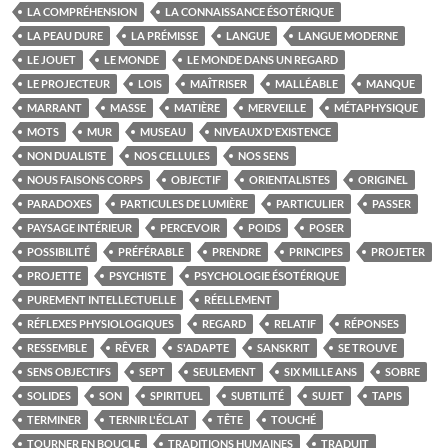
LA COMPRÉHENSION
LA CONNAISSANCE ÉSOTÉRIQUE
LA PEAU DURE
LA PRÉMISSE
LANGUE
LANGUE MODERNE
LE JOUET
LE MONDE
LE MONDE DANS UN REGARD
LE PROJECTEUR
LOIS
MAÎTRISER
MALLÉABLE
MANQUE
MARRANT
MASSE
MATIÈRE
MERVEILLE
MÉTAPHYSIQUE
MOTS
MUR
MUSEAU
NIVEAUX D'EXISTENCE
NON DUALISTE
NOS CELLULES
NOS SENS
NOUS FAISONS CORPS
OBJECTIF
ORIENTALISTES
ORIGINEL
PARADOXES
PARTICULES DE LUMIÈRE
PARTICULIER
PASSER
PAYSAGE INTÉRIEUR
PERCEVOIR
POIDS
POSER
POSSIBILITÉ
PRÉFÉRABLE
PRENDRE
PRINCIPES
PROJETER
PROJETTE
PSYCHISTE
PSYCHOLOGIE ÉSOTÉRIQUE
PUREMENT INTELLECTUELLE
RÉELLEMENT
RÉFLEXES PHYSIOLOGIQUES
REGARD
RELATIF
RÉPONSES
RESSEMBLE
RÊVER
S'ADAPTE
SANSKRIT
SE TROUVE
SENS OBJECTIFS
SEPT
SEULEMENT
SIX MILLE ANS
SOBRE
SOLIDES
SON
SPIRITUEL
SUBTILITÉ
SUJET
TAPIS
TERMINER
TERNIR L'ÉCLAT
TÊTE
TOUCHÉ
TOURNER EN BOUCLE
TRADITIONS HUMAINES
TRADUIT