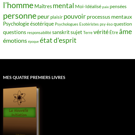
l’homme
mental
Maîtres
Moi-Idéalisé
pensées
paix
personne
pouvoir
peur
processus mentaux
plaisir
Psychologie ésotérique
question
Psychologues Esotéristes
psy éso
âme
vérité
questions
sujet
sanskrit
Être
responsabilité
Terre
état d'esprit
émotions
époque
MES QUATRE PREMIERS LIVRES