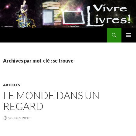
Aller
au
contenu
Recherche
MENU
PRINCI
Archives par mot-clé : se trouve
ARTICLES
LE MONDE DANS UN
REGARD
28 JUIN 2013