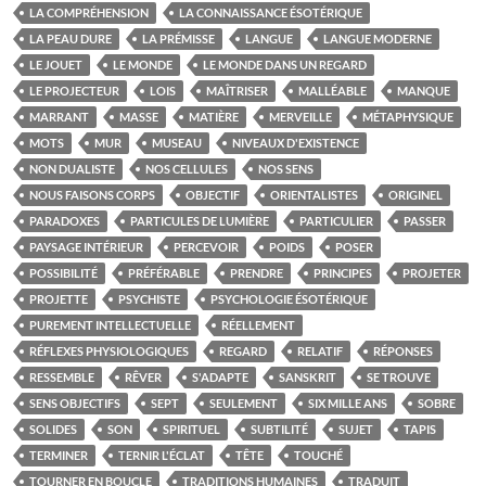
LA COMPRÉHENSION
LA CONNAISSANCE ÉSOTÉRIQUE
LA PEAU DURE
LA PRÉMISSE
LANGUE
LANGUE MODERNE
LE JOUET
LE MONDE
LE MONDE DANS UN REGARD
LE PROJECTEUR
LOIS
MAÎTRISER
MALLÉABLE
MANQUE
MARRANT
MASSE
MATIÈRE
MERVEILLE
MÉTAPHYSIQUE
MOTS
MUR
MUSEAU
NIVEAUX D'EXISTENCE
NON DUALISTE
NOS CELLULES
NOS SENS
NOUS FAISONS CORPS
OBJECTIF
ORIENTALISTES
ORIGINEL
PARADOXES
PARTICULES DE LUMIÈRE
PARTICULIER
PASSER
PAYSAGE INTÉRIEUR
PERCEVOIR
POIDS
POSER
POSSIBILITÉ
PRÉFÉRABLE
PRENDRE
PRINCIPES
PROJETER
PROJETTE
PSYCHISTE
PSYCHOLOGIE ÉSOTÉRIQUE
PUREMENT INTELLECTUELLE
RÉELLEMENT
RÉFLEXES PHYSIOLOGIQUES
REGARD
RELATIF
RÉPONSES
RESSEMBLE
RÊVER
S'ADAPTE
SANSKRIT
SE TROUVE
SENS OBJECTIFS
SEPT
SEULEMENT
SIX MILLE ANS
SOBRE
SOLIDES
SON
SPIRITUEL
SUBTILITÉ
SUJET
TAPIS
TERMINER
TERNIR L'ÉCLAT
TÊTE
TOUCHÉ
TOURNER EN BOUCLE
TRADITIONS HUMAINES
TRADUIT