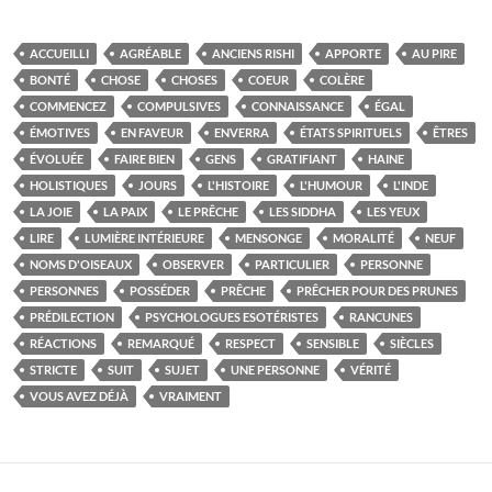
ACCUEILLI
AGRÉABLE
ANCIENS RISHI
APPORTE
AU PIRE
BONTÉ
CHOSE
CHOSES
COEUR
COLÈRE
COMMENCEZ
COMPULSIVES
CONNAISSANCE
ÉGAL
ÉMOTIVES
EN FAVEUR
ENVERRA
ÉTATS SPIRITUELS
ÊTRES
ÉVOLUÉE
FAIRE BIEN
GENS
GRATIFIANT
HAINE
HOLISTIQUES
JOURS
L'HISTOIRE
L'HUMOUR
L'INDE
LA JOIE
LA PAIX
LE PRÊCHE
LES SIDDHA
LES YEUX
LIRE
LUMIÈRE INTÉRIEURE
MENSONGE
MORALITÉ
NEUF
NOMS D'OISEAUX
OBSERVER
PARTICULIER
PERSONNE
PERSONNES
POSSÉDER
PRÊCHE
PRÊCHER POUR DES PRUNES
PRÉDILECTION
PSYCHOLOGUES ESOTÉRISTES
RANCUNES
RÉACTIONS
REMARQUÉ
RESPECT
SENSIBLE
SIÈCLES
STRICTE
SUIT
SUJET
UNE PERSONNE
VÉRITÉ
VOUS AVEZ DÉJÀ
VRAIMENT