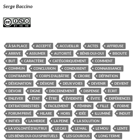
Serge Baccino
À SA PLACE
ACCEPTÉ
ACCUEILLIR
ACTES
AFFREUSE
ARRIVE
ASSUMER
AUTORITÉ
BÉNIS OUI-OUI
BISOUTE
BUT
CARACTÈRE
CATÉGORIQUEMENT
COMMENT
COMMUN
CONCLUSION
CONDUISENT
CONNAISSANCE
CONTRAINTE
CORPS D'ALBÂTRE
CROIRE
DÉFINITION
DÉSIGNATION
DÉSIGNE
DEUX VOIES
DEVENIR
DEVIENT
DEVOIR
DIGNE
DISCERNEMENT
DISPENSE
ÉCRIT
ENLEVER
ÉTAT
ÊTRE
ÉVIDENTE
ÉVITE
EXPÉRIENCES
EXTRATERRESTRES
FACILEMENT
FÉMININ
FILLE
FORME
FORUM PRIVÉ
HILARE
HORS
IDÉE
ILLUMINÉ
INDUIT
INITIÉS
LA MERDE
LA PEINE
LA SOLUTION
LA VOLONTÉ D'AUTRUI
LE CAS
LE MAL
LE MOU
LENTE
LES BÉNIS OUI-OUI SPIRITUELS
LES GOUROUS
LONG TERME