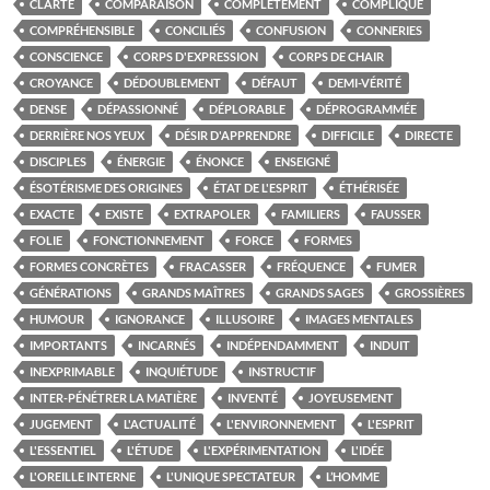
CLARTÉ
COMPARAISON
COMPLÈTEMENT
COMPLIQUE
COMPRÉHENSIBLE
CONCILIÉS
CONFUSION
CONNERIES
CONSCIENCE
CORPS D'EXPRESSION
CORPS DE CHAIR
CROYANCE
DÉDOUBLEMENT
DÉFAUT
DEMI-VÉRITÉ
DENSE
DÉPASSIONNÉ
DÉPLORABLE
DÉPROGRAMMÉE
DERRIÈRE NOS YEUX
DÉSIR D'APPRENDRE
DIFFICILE
DIRECTE
DISCIPLES
ÉNERGIE
ÉNONCE
ENSEIGNÉ
ÉSOTÉRISME DES ORIGINES
ÉTAT DE L'ESPRIT
ÉTHÉRISÉE
EXACTE
EXISTE
EXTRAPOLER
FAMILIERS
FAUSSER
FOLIE
FONCTIONNEMENT
FORCE
FORMES
FORMES CONCRÈTES
FRACASSER
FRÉQUENCE
FUMER
GÉNÉRATIONS
GRANDS MAÎTRES
GRANDS SAGES
GROSSIÈRES
HUMOUR
IGNORANCE
ILLUSOIRE
IMAGES MENTALES
IMPORTANTS
INCARNÉS
INDÉPENDAMMENT
INDUIT
INEXPRIMABLE
INQUIÉTUDE
INSTRUCTIF
INTER-PÉNÉTRER LA MATIÈRE
INVENTÉ
JOYEUSEMENT
JUGEMENT
L'ACTUALITÉ
L'ENVIRONNEMENT
L'ESPRIT
L'ESSENTIEL
L'ÉTUDE
L'EXPÉRIMENTATION
L'IDÉE
L'OREILLE INTERNE
L'UNIQUE SPECTATEUR
L’HOMME