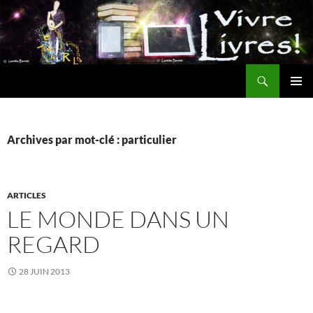
Aller
au
contenu
Recherche
MENU
PRINCI
Archives par mot-clé : particulier
ARTICLES
LE MONDE DANS UN
REGARD
28 JUIN 2013