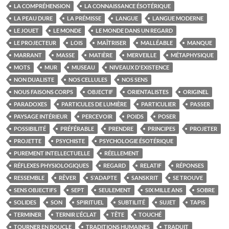
LA COMPRÉHENSION
LA CONNAISSANCE ÉSOTÉRIQUE
LA PEAU DURE
LA PRÉMISSE
LANGUE
LANGUE MODERNE
LE JOUET
LE MONDE
LE MONDE DANS UN REGARD
LE PROJECTEUR
LOIS
MAÎTRISER
MALLÉABLE
MANQUE
MARRANT
MASSE
MATIÈRE
MERVEILLE
MÉTAPHYSIQUE
MOTS
MUR
MUSEAU
NIVEAUX D'EXISTENCE
NON DUALISTE
NOS CELLULES
NOS SENS
NOUS FAISONS CORPS
OBJECTIF
ORIENTALISTES
ORIGINEL
PARADOXES
PARTICULES DE LUMIÈRE
PARTICULIER
PASSER
PAYSAGE INTÉRIEUR
PERCEVOIR
POIDS
POSER
POSSIBILITÉ
PRÉFÉRABLE
PRENDRE
PRINCIPES
PROJETER
PROJETTE
PSYCHISTE
PSYCHOLOGIE ÉSOTÉRIQUE
PUREMENT INTELLECTUELLE
RÉELLEMENT
RÉFLEXES PHYSIOLOGIQUES
REGARD
RELATIF
RÉPONSES
RESSEMBLE
RÊVER
S'ADAPTE
SANSKRIT
SE TROUVE
SENS OBJECTIFS
SEPT
SEULEMENT
SIX MILLE ANS
SOBRE
SOLIDES
SON
SPIRITUEL
SUBTILITÉ
SUJET
TAPIS
TERMINER
TERNIR L'ÉCLAT
TÊTE
TOUCHÉ
TOURNER EN BOUCLE
TRADITIONS HUMAINES
TRADUIT