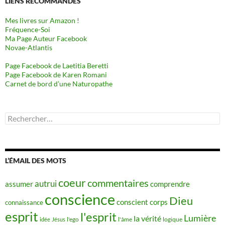
LIENS RECOMMANDÉS
Mes livres sur Amazon !
Fréquence-Soi
Ma Page Auteur Facebook
Novae-Atlantis
Page Facebook de Laetitia Beretti
Page Facebook de Karen Romani
Carnet de bord d’une Naturopathe
Rechercher :
L’ÉMAIL DES MOTS
coeur
commentaires
autrui
assumer
comprendre
conscience
Dieu
conscient
corps
connaissance
esprit
l'esprit
Lumière
la vérité
idée
Jésus
l'ego
l'âme
logique