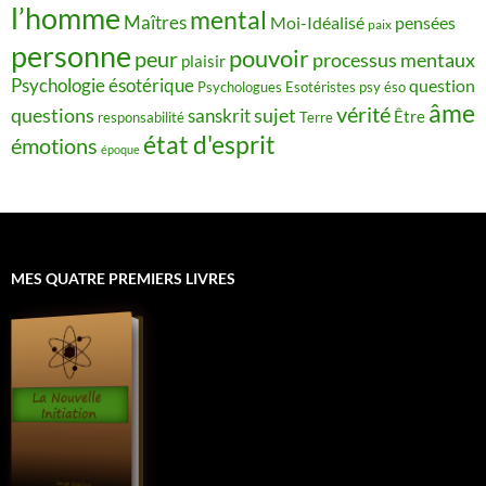
l’homme
mental
Maîtres
Moi-Idéalisé
pensées
paix
personne
pouvoir
peur
processus mentaux
plaisir
Psychologie ésotérique
question
Psychologues Esotéristes
psy éso
âme
vérité
questions
sujet
sanskrit
Être
responsabilité
Terre
état d'esprit
émotions
époque
MES QUATRE PREMIERS LIVRES