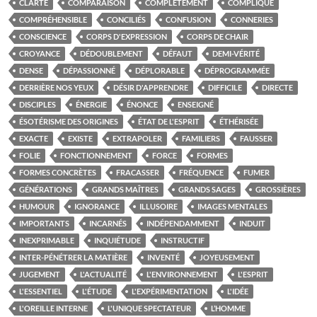
CLARTÉ
COMPARAISON
COMPLÈTEMENT
COMPLIQUE
COMPRÉHENSIBLE
CONCILIÉS
CONFUSION
CONNERIES
CONSCIENCE
CORPS D'EXPRESSION
CORPS DE CHAIR
CROYANCE
DÉDOUBLEMENT
DÉFAUT
DEMI-VÉRITÉ
DENSE
DÉPASSIONNÉ
DÉPLORABLE
DÉPROGRAMMÉE
DERRIÈRE NOS YEUX
DÉSIR D'APPRENDRE
DIFFICILE
DIRECTE
DISCIPLES
ÉNERGIE
ÉNONCE
ENSEIGNÉ
ÉSOTÉRISME DES ORIGINES
ÉTAT DE L'ESPRIT
ÉTHÉRISÉE
EXACTE
EXISTE
EXTRAPOLER
FAMILIERS
FAUSSER
FOLIE
FONCTIONNEMENT
FORCE
FORMES
FORMES CONCRÈTES
FRACASSER
FRÉQUENCE
FUMER
GÉNÉRATIONS
GRANDS MAÎTRES
GRANDS SAGES
GROSSIÈRES
HUMOUR
IGNORANCE
ILLUSOIRE
IMAGES MENTALES
IMPORTANTS
INCARNÉS
INDÉPENDAMMENT
INDUIT
INEXPRIMABLE
INQUIÉTUDE
INSTRUCTIF
INTER-PÉNÉTRER LA MATIÈRE
INVENTÉ
JOYEUSEMENT
JUGEMENT
L'ACTUALITÉ
L'ENVIRONNEMENT
L'ESPRIT
L'ESSENTIEL
L'ÉTUDE
L'EXPÉRIMENTATION
L'IDÉE
L'OREILLE INTERNE
L'UNIQUE SPECTATEUR
L’HOMME