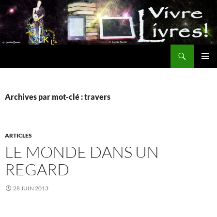
Aller
au
contenu
Recherche
MENU
PRINCI
Archives par mot-clé : travers
ARTICLES
LE MONDE DANS UN
REGARD
28 JUIN 2013