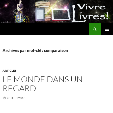
Aller
au
contenu
Recherche
MENU
PRINCI
Archives par mot-clé : comparaison
ARTICLES
LE MONDE DANS UN
REGARD
28 JUIN 2013