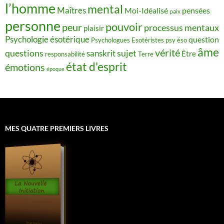
l’homme
mental
Maîtres
Moi-Idéalisé
pensées
paix
personne
pouvoir
peur
processus mentaux
plaisir
Psychologie ésotérique
question
Psychologues Esotéristes
psy éso
âme
vérité
questions
sujet
sanskrit
Être
responsabilité
Terre
état d'esprit
émotions
époque
MES QUATRE PREMIERS LIVRES