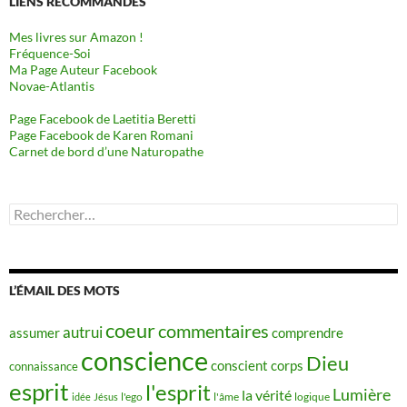
LIENS RECOMMANDÉS
Mes livres sur Amazon !
Fréquence-Soi
Ma Page Auteur Facebook
Novae-Atlantis
Page Facebook de Laetitia Beretti
Page Facebook de Karen Romani
Carnet de bord d’une Naturopathe
Rechercher :
L’ÉMAIL DES MOTS
coeur
commentaires
autrui
assumer
comprendre
conscience
Dieu
conscient
corps
connaissance
esprit
l'esprit
Lumière
la vérité
idée
Jésus
l'ego
l'âme
logique