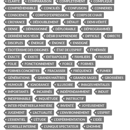
CLARTÉ
COMPARAISON
COMPLÈTEMENT
COMPLIQUE
COMPRÉHENSIBLE
CONCILIÉS
CONFUSION
CONNERIES
CONSCIENCE
CORPS D'EXPRESSION
CORPS DE CHAIR
CROYANCE
DÉDOUBLEMENT
DÉFAUT
DEMI-VÉRITÉ
DENSE
DÉPASSIONNÉ
DÉPLORABLE
DÉPROGRAMMÉE
DERRIÈRE NOS YEUX
DÉSIR D'APPRENDRE
DIFFICILE
DIRECTE
DISCIPLES
ÉNERGIE
ÉNONCE
ENSEIGNÉ
ÉSOTÉRISME DES ORIGINES
ÉTAT DE L'ESPRIT
ÉTHÉRISÉE
EXACTE
EXISTE
EXTRAPOLER
FAMILIERS
FAUSSER
FOLIE
FONCTIONNEMENT
FORCE
FORMES
FORMES CONCRÈTES
FRACASSER
FRÉQUENCE
FUMER
GÉNÉRATIONS
GRANDS MAÎTRES
GRANDS SAGES
GROSSIÈRES
HUMOUR
IGNORANCE
ILLUSOIRE
IMAGES MENTALES
IMPORTANTS
INCARNÉS
INDÉPENDAMMENT
INDUIT
INEXPRIMABLE
INQUIÉTUDE
INSTRUCTIF
INTER-PÉNÉTRER LA MATIÈRE
INVENTÉ
JOYEUSEMENT
JUGEMENT
L'ACTUALITÉ
L'ENVIRONNEMENT
L'ESPRIT
L'ESSENTIEL
L'ÉTUDE
L'EXPÉRIMENTATION
L'IDÉE
L'OREILLE INTERNE
L'UNIQUE SPECTATEUR
L’HOMME