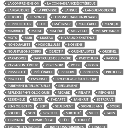
LA COMPRÉHENSION
LA CONNAISSANCE ÉSOTÉRIQUE
LA PEAU DURE
LA PRÉMISSE
LANGUE
LANGUE MODERNE
LE JOUET
LE MONDE
LE MONDE DANS UN REGARD
LE PROJECTEUR
LOIS
MAÎTRISER
MALLÉABLE
MANQUE
MARRANT
MASSE
MATIÈRE
MERVEILLE
MÉTAPHYSIQUE
MOTS
MUR
MUSEAU
NIVEAUX D'EXISTENCE
NON DUALISTE
NOS CELLULES
NOS SENS
NOUS FAISONS CORPS
OBJECTIF
ORIENTALISTES
ORIGINEL
PARADOXES
PARTICULES DE LUMIÈRE
PARTICULIER
PASSER
PAYSAGE INTÉRIEUR
PERCEVOIR
POIDS
POSER
POSSIBILITÉ
PRÉFÉRABLE
PRENDRE
PRINCIPES
PROJETER
PROJETTE
PSYCHISTE
PSYCHOLOGIE ÉSOTÉRIQUE
PUREMENT INTELLECTUELLE
RÉELLEMENT
RÉFLEXES PHYSIOLOGIQUES
REGARD
RELATIF
RÉPONSES
RESSEMBLE
RÊVER
S'ADAPTE
SANSKRIT
SE TROUVE
SENS OBJECTIFS
SEPT
SEULEMENT
SIX MILLE ANS
SOBRE
SOLIDES
SON
SPIRITUEL
SUBTILITÉ
SUJET
TAPIS
TERMINER
TERNIR L'ÉCLAT
TÊTE
TOUCHÉ
TOURNER EN BOUCLE
TRADITIONS HUMAINES
TRADUIT