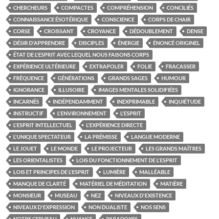
CHERCHEURS
COMPACTES
COMPRÉHENSION
CONCILIÉS
CONNAISSANCE ÉSOTÉRIQUE
CONSCIENCE
CORPS DE CHAIR
CORSE
CROISSANT
CROYANCE
DÉDOUBLEMENT
DENSE
DÉSIR D'APPRENDRE
DISCIPLES
ÉNERGIE
ÉNONCÉ ORIGINEL
ÉTAT DE L'ESPRIT AVEC LEQUEL NOUS FAISONS CORPS
EXPÉRIENCE ULTÉRIEURE
EXTRAPOLER
FOLIE
FRACASSER
FRÉQUENCE
GÉNÉRATIONS
GRANDS SAGES
HUMOUR
IGNORANCE
ILLUSOIRE
IMAGES MENTALES SOLIDIFIÉES
INCARNÉS
INDÉPENDAMMENT
INEXPRIMABLE
INQUIÉTUDE
INSTRUCTIF
L'ENVIRONNEMENT
L'ESPRIT
L'ESPRIT INTELLECTUEL
L'EXPÉRIENCE DIRECTE
L'UNIQUE SPECTATEUR
LA PRÉMISSE
LANGUE MODERNE
LE JOUET
LE MONDE
LE PROJECTEUR
LES GRANDS MAÎTRES
LES ORIENTALISTES
LOIS DU FONCTIONNEMENT DE L'ESPRIT
LOIS ET PRINCIPES DE L'ESPRIT
LUMIÈRE
MALLÉABLE
MANQUE DE CLARTÉ
MATÉRIEL DE MÉDITATION
MATIÈRE
MONSIEUR
MUSEAU
NEZ
NIVEAUX D'EXISTENCE
NIVEAUX D'EXPRESSION
NON DUALISTE
NOS SENS
NOTRE CERVEAU
NUANCE
PARADOXES