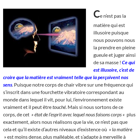
C
e n’est pas la
matière qui est
illusoire puisque
nous pouvons nous
la prendre en pleine
gueule et juger ainsi
de sa masse !
Ce qui
est illusoire, c’est de
croire que la matière est vraiment telle que la perçoivent nos
sens
. Puisque notre corps de chair vibre sur une fréquence qui
s’inscrit dans une fourchette vibratoire correspondant au
monde dans lequel il vit, pour lui, l’environnement existe
vraiment et il peut être
touché
. Mais si nous sortons de ce
corps, de cet
» état de l’esprit avec lequel nous faisons corps «
plus
exactement, alors nous réalisons que la vie, ce n’est pas que
cela et qu’il existe d’autres niveaux d’existence où »
la matière
» est moins dense, plus malléable, et s’adapte à merveille à