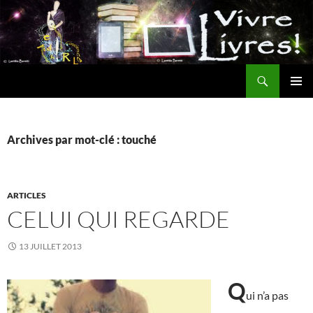
Aller
au
contenu
Recherche
MENU
PRINCI
Archives par mot-clé : touché
ARTICLES
CELUI QUI REGARDE
13 JUILLET 2013
Q
ui n’a pas