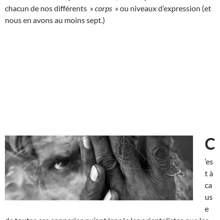
chacun de nos différents »
corps
» ou niveaux d’expression (et
nous en avons au moins sept.)
C
‘es
t à
ca
us
e