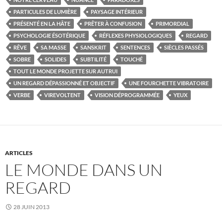
PARTICULES DE LUMIÈRE
PAYSAGE INTÉRIEUR
PRÉSENTÉ EN LA HÂTE
PRÊTER À CONFUSION
PRIMORDIAL
PSYCHOLOGIE ÉSOTÉRIQUE
RÉFLEXES PHYSIOLOGIQUES
REGARD
RÊVE
SA MASSE
SANSKRIT
SENTENCES
SIÈCLES PASSÉS
SOBRE
SOLIDES
SUBTILITÉ
TOUCHÉ
TOUT LE MONDE PROJETTE SUR AUTRUI
UN REGARD DÉPASSIONNÉ ET OBJECTIF
UNE FOURCHETTE VIBRATOIRE
VERBE
VIREVOLTENT
VISION DÉPROGRAMMÉE
YEUX
ARTICLES
LE MONDE DANS UN
REGARD
28 JUIN 2013