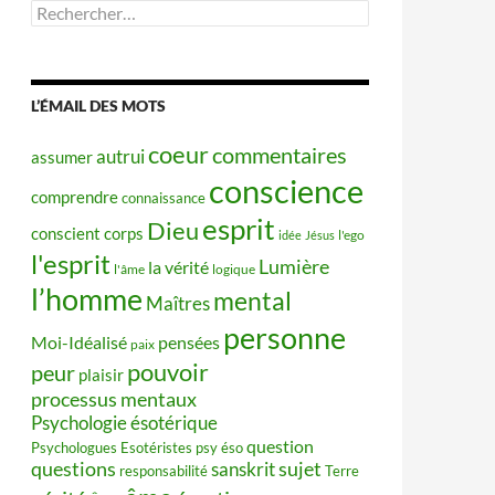
Rechercher :
L’ÉMAIL DES MOTS
coeur
commentaires
autrui
assumer
conscience
comprendre
connaissance
esprit
Dieu
conscient
corps
idée
Jésus
l'ego
l'esprit
Lumière
la vérité
l'âme
logique
l’homme
mental
Maîtres
personne
Moi-Idéalisé
pensées
paix
pouvoir
peur
plaisir
processus mentaux
Psychologie ésotérique
question
Psychologues Esotéristes
psy éso
questions
sujet
sanskrit
responsabilité
Terre