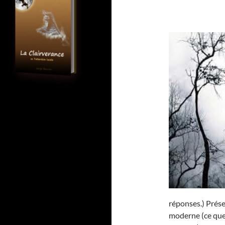
réponses.) Prése
moderne (ce que j