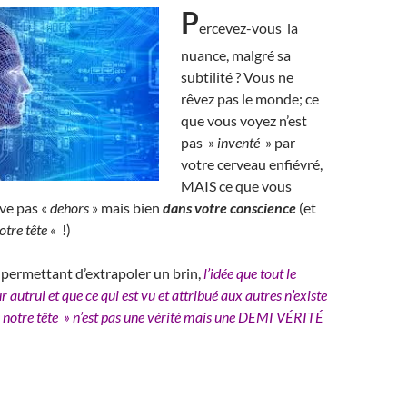
P
ercevez-vous
la
nuance, malgré sa
subtilité ? Vous ne
rêvez pas le monde; ce
que vous voyez n’est
pas »
inventé
» par
votre cerveau enfiévré,
MAIS ce que vous
ve pas «
dehors
» mais bien
dans votre conscience
(et
otre tête «
!)
e permettant d’extrapoler un brin,
l’idée que tout le
 autrui et que ce qui est vu et attribué aux autres n’existe
s notre tête » n’est pas une vérité mais une DEMI VÉRITÉ