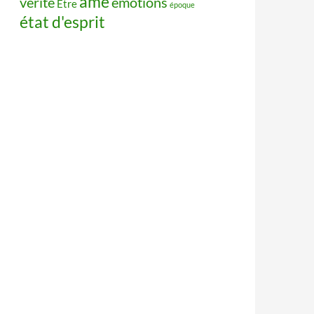
âme
vérité
émotions
Être
époque
état d'esprit