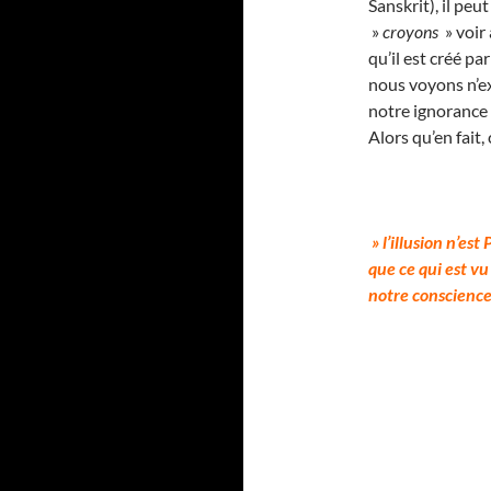
Sanskrit), il pe
»
croyons
» voir 
qu’il est créé par
nous voyons n’e
notre ignorance 
Alors qu’en fait,
» l’illusion n’est
que ce qui est v
notre conscience