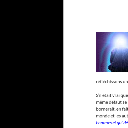
réfléchissons un
S’il était vrai q
même défaut se 
bornerait, en fai
monde et les aut
hommes et qui dén