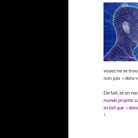
voyez ne se trou
non pas
» dans v
De fait, et en m
monde projette sur
en fait que » dan
!