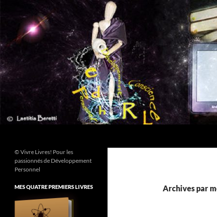
Aller
au
contenu
Recherche
© Vivre Livres! Pour les
passionnés de Développement
Personnel
MES QUATRE PREMIERS LIVRES
Archives par mo