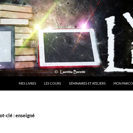
MES LIVRES
LES COURS
SÉMINAIRES ET ATELIERS
MON PARCO
t-clé : enseigné