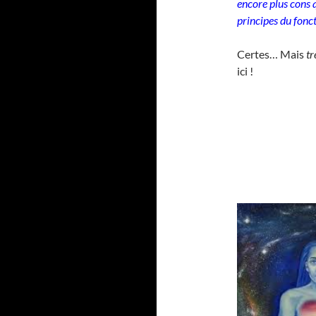
encore plus cons q
principes du fonct
Certes… Mais
tr
ici !