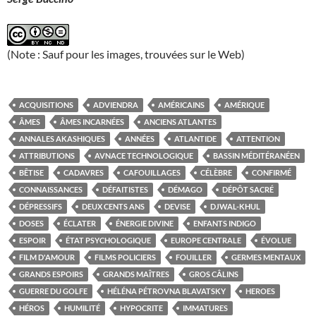
(Note : Sauf pour les images, trouvées sur le Web)
ACQUISITIONS
ADVIENDRA
AMÉRICAINS
AMÉRIQUE
ÂMES
ÂMES INCARNÉES
ANCIENS ATLANTES
ANNALES AKASHIQUES
ANNÉES
ATLANTIDE
ATTENTION
ATTRIBUTIONS
AVNACE TECHNOLOGIQUE
BASSIN MÉDITÉRANÉEN
BÊTISE
CADAVRES
CAFOUILLAGES
CÉLÈBRE
CONFIRMÉ
CONNAISSANCES
DÉFAITISTES
DÉMAGO
DÉPÔT SACRÉ
DÉPRESSIFS
DEUX CENTS ANS
DEVISE
DJWAL-KHUL
DOSES
ÉCLATER
ÉNERGIE DIVINE
ENFANTS INDIGO
ESPOIR
ÉTAT PSYCHOLOGIQUE
EUROPE CENTRALE
ÉVOLUE
FILM D'AMOUR
FILMS POLICIERS
FOUILLER
GERMES MENTAUX
GRANDS ESPOIRS
GRANDS MAÎTRES
GROS CÂLINS
GUERRE DU GOLFE
HÉLÉNA PÉTROVNA BLAVATSKY
HEROES
HÉROS
HUMILITÉ
HYPOCRITE
IMMATURES