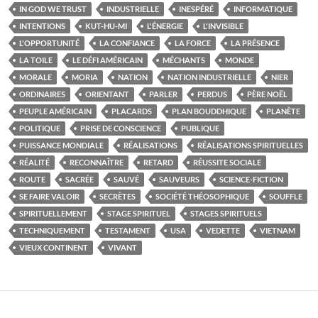
IN GOD WE TRUST
INDUSTRIELLE
INESPÉRÉ
INFORMATIQUE
INTENTIONS
KUT-HU-MI
L'ÉNERGIE
L'INVISIBLE
L'OPPORTUNITÉ
LA CONFIANCE
LA FORCE
LA PRÉSENCE
LA TOILE
LE DÉFI AMÉRICAIN
MÉCHANTS
MONDE
MORALE
MORIA
NATION
NATION INDUSTRIELLE
NIER
ORDINAIRES
ORIENTANT
PARLER
PERDUS
PÈRE NOËL
PEUPLE AMÉRICAIN
PLACARDS
PLAN BOUDDHIQUE
PLANÈTE
POLITIQUE
PRISE DE CONSCIENCE
PUBLIQUE
PUISSANCE MONDIALE
RÉALISATIONS
RÉALISATIONS SPIRITUELLES
RÉALITÉ
RECONNAÎTRE
RETARD
RÉUSSITE SOCIALE
ROUTE
SACRÉE
SAUVÉ
SAUVEURS
SCIENCE-FICTION
SE FAIRE VALOIR
SECRÈTES
SOCIÉTÉ THÉOSOPHIQUE
SOUFFLE
SPIRITUELLEMENT
STAGE SPIRITUEL
STAGES SPIRITUELS
TECHNIQUEMENT
TESTAMENT
USA
VEDETTE
VIETNAM
VIEUX CONTINENT
VIVANT