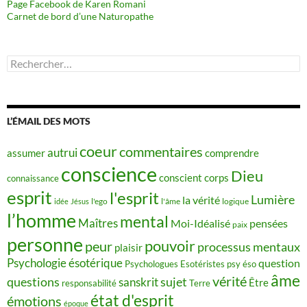
Page Facebook de Karen Romani
Carnet de bord d’une Naturopathe
Rechercher :
L’ÉMAIL DES MOTS
coeur
commentaires
autrui
assumer
comprendre
conscience
Dieu
conscient
corps
connaissance
esprit
l'esprit
Lumière
la vérité
idée
Jésus
l'ego
l'âme
logique
l’homme
mental
Maîtres
Moi-Idéalisé
pensées
paix
personne
pouvoir
peur
processus mentaux
plaisir
Psychologie ésotérique
question
Psychologues Esotéristes
psy éso
âme
vérité
questions
sujet
sanskrit
Être
responsabilité
Terre
état d'esprit
émotions
époque