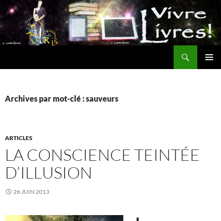
Aller
au
contenu
Recherche
MENU
PRINCI
Archives par mot-clé : sauveurs
ARTICLES
LA CONSCIENCE TEINTÉE
D’ILLUSION
26 JUIN 2013