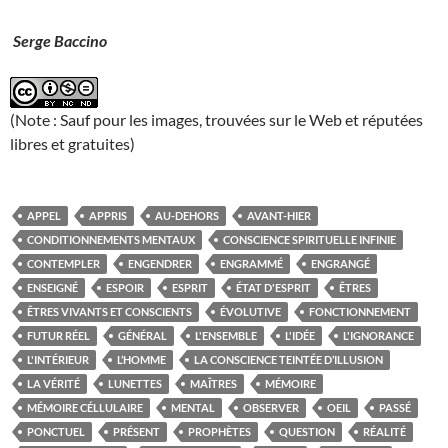
Serge Baccino
(Note : Sauf pour les images, trouvées sur le Web et réputées
libres et gratuites)
APPEL
APPRIS
AU-DEHORS
AVANT-HIER
CONDITIONNEMENTS MENTAUX
CONSCIENCE SPIRITUELLE INFINIE
CONTEMPLER
ENGENDRER
ENGRAMMÉ
ENGRANGÉ
ENSEIGNÉ
ESPOIR
ESPRIT
ÉTAT D'ESPRIT
ÊTRES
ÊTRES VIVANTS ET CONSCIENTS
ÉVOLUTIVE
FONCTIONNEMENT
FUTUR RÉEL
GÉNÉRAL
L'ENSEMBLE
L'IDÉE
L'IGNORANCE
L'INTÉRIEUR
L’HOMME
LA CONSCIENCE TEINTÉE D’ILLUSION
LA VÉRITÉ
LUNETTES
MAÎTRES
MÉMOIRE
MÉMOIRE CÉLLULAIRE
MENTAL
OBSERVER
OEIL
PASSÉ
PONCTUEL
PRÉSENT
PROPHÈTES
QUESTION
RÉALITÉ