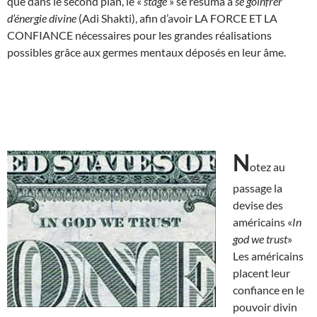
que dans le second plan, le «
stage
» se résuma à
se goinfrer
d’énergie divine
(Adi Shakti), afin d’avoir LA FORCE ET LA
CONFIANCE nécessaires pour les grandes réalisations
possibles grâce aux germes mentaux déposés en leur âme.
N
otez au
passage la
devise des
américains «
In
god we trust
»
Les américains
placent leur
confiance en le
pouvoir divin