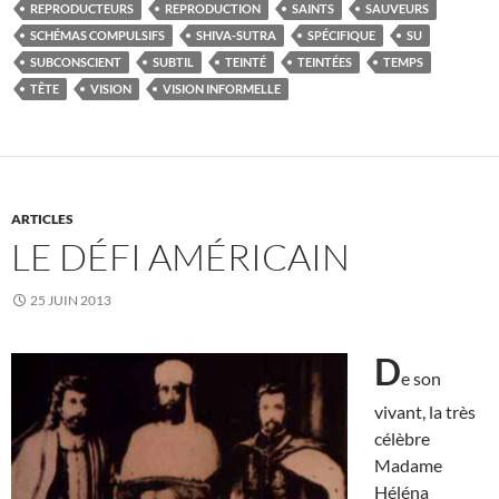
REPRODUCTEURS
REPRODUCTION
SAINTS
SAUVEURS
SCHÉMAS COMPULSIFS
SHIVA-SUTRA
SPÉCIFIQUE
SU
SUBCONSCIENT
SUBTIL
TEINTÉ
TEINTÉES
TEMPS
TÊTE
VISION
VISION INFORMELLE
ARTICLES
LE DÉFI AMÉRICAIN
25 JUIN 2013
D
e son
vivant, la très
célèbre
Madame
Héléna