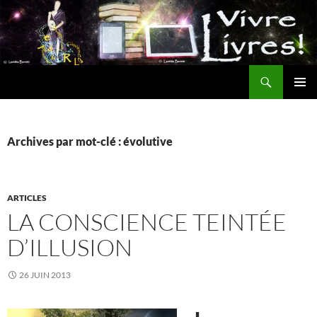
Aller
au
contenu
Recherche
MENU
PRINCI
Archives par mot-clé : évolutive
ARTICLES
LA CONSCIENCE TEINTÉE
D’ILLUSION
26 JUIN 2013