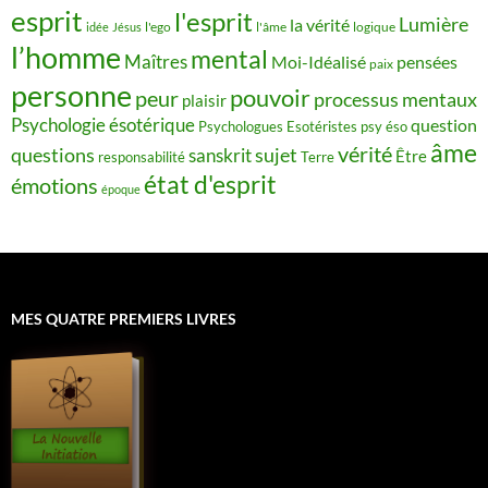
esprit
l'esprit
Lumière
la vérité
idée
Jésus
l'ego
l'âme
logique
l’homme
mental
Maîtres
Moi-Idéalisé
pensées
paix
personne
pouvoir
peur
processus mentaux
plaisir
Psychologie ésotérique
question
Psychologues Esotéristes
psy éso
âme
vérité
questions
sujet
sanskrit
Être
responsabilité
Terre
état d'esprit
émotions
époque
MES QUATRE PREMIERS LIVRES