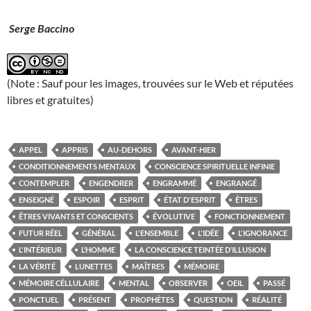
Serge Baccino
(Note : Sauf pour les images, trouvées sur le Web et réputées
libres et gratuites)
APPEL
APPRIS
AU-DEHORS
AVANT-HIER
CONDITIONNEMENTS MENTAUX
CONSCIENCE SPIRITUELLE INFINIE
CONTEMPLER
ENGENDRER
ENGRAMMÉ
ENGRANGÉ
ENSEIGNÉ
ESPOIR
ESPRIT
ÉTAT D'ESPRIT
ÊTRES
ÊTRES VIVANTS ET CONSCIENTS
ÉVOLUTIVE
FONCTIONNEMENT
FUTUR RÉEL
GÉNÉRAL
L'ENSEMBLE
L'IDÉE
L'IGNORANCE
L'INTÉRIEUR
L’HOMME
LA CONSCIENCE TEINTÉE D’ILLUSION
LA VÉRITÉ
LUNETTES
MAÎTRES
MÉMOIRE
MÉMOIRE CÉLLULAIRE
MENTAL
OBSERVER
OEIL
PASSÉ
PONCTUEL
PRÉSENT
PROPHÈTES
QUESTION
RÉALITÉ