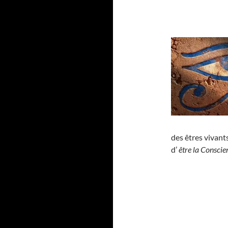
des êtres vivant
d’
être la Conscien