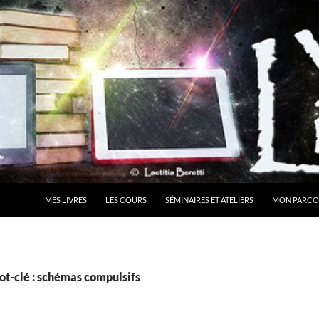
MES LIVRES
LES COURS
SÉMINAIRES ET ATELIERS
MON PARCO
ot-clé : schémas compulsifs