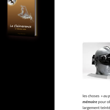
les choses »
au p
mémoire
pour ob
largement teinté