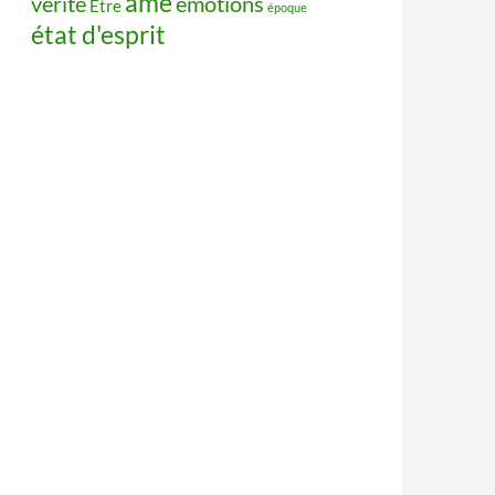
âme
vérité
émotions
Être
époque
état d'esprit