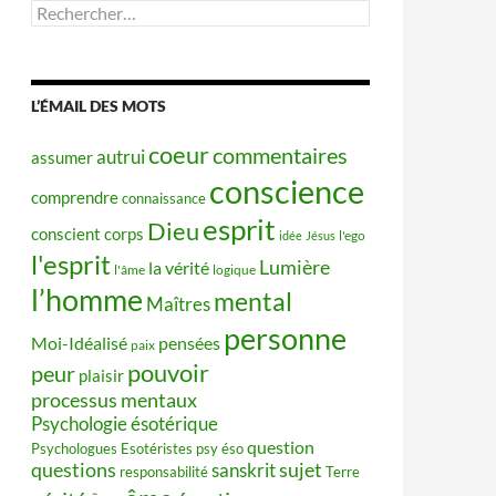
Rechercher :
L’ÉMAIL DES MOTS
coeur
commentaires
autrui
assumer
conscience
comprendre
connaissance
esprit
Dieu
conscient
corps
idée
Jésus
l'ego
l'esprit
Lumière
la vérité
l'âme
logique
l’homme
mental
Maîtres
personne
Moi-Idéalisé
pensées
paix
pouvoir
peur
plaisir
processus mentaux
Psychologie ésotérique
question
Psychologues Esotéristes
psy éso
questions
sujet
sanskrit
responsabilité
Terre