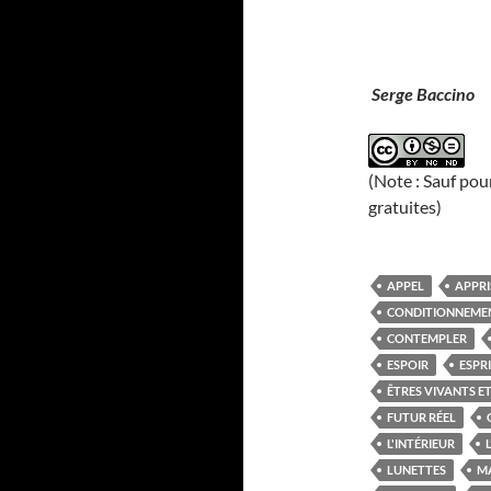
Serge Baccino
(Note : Sauf pou
gratuites)
APPEL
APPRI
CONDITIONNEME
CONTEMPLER
ESPOIR
ESPR
ÊTRES VIVANTS E
FUTUR RÉEL
L'INTÉRIEUR
LUNETTES
M