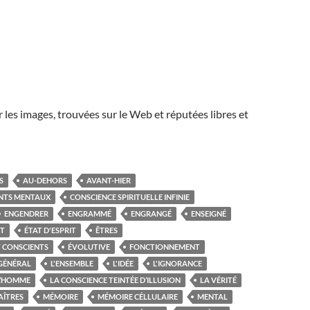
r les images, trouvées sur le Web et réputées libres et
S
AU-DEHORS
AVANT-HIER
NTS MENTAUX
CONSCIENCE SPIRITUELLE INFINIE
ENGENDRER
ENGRAMMÉ
ENGRANGÉ
ENSEIGNÉ
IT
ÉTAT D'ESPRIT
ÊTRES
T CONSCIENTS
ÉVOLUTIVE
FONCTIONNEMENT
GÉNÉRAL
L'ENSEMBLE
L'IDÉE
L'IGNORANCE
L’HOMME
LA CONSCIENCE TEINTÉE D’ILLUSION
LA VÉRITÉ
AÎTRES
MÉMOIRE
MÉMOIRE CÉLLULAIRE
MENTAL