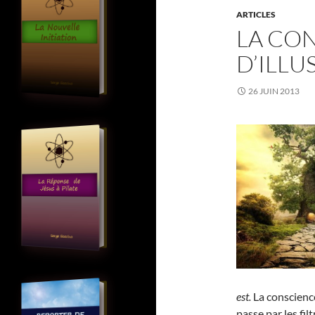
ARTICLES
LA CO
D’ILLU
26 JUIN 2013
est.
La conscienc
passe par les fi