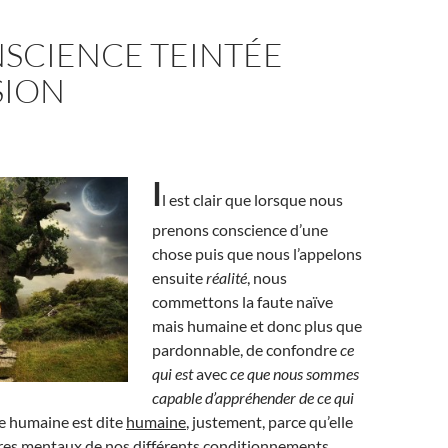
NSCIENCE TEINTÉE
SION
I
l est clair que lorsque nous
prenons conscience d’une
chose puis que nous l’appelons
ensuite
réalité
, nous
commettons la faute naïve
mais humaine et donc plus que
pardonnable, de confondre
ce
qui est
avec
ce que nous sommes
capable d’appréhender de ce qui
e humaine est dite
humaine
, justement, parce qu’elle
ltres mentaux de nos différents conditionnements.