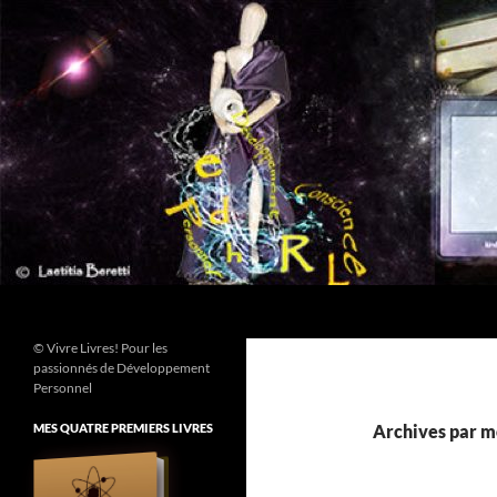
Aller
au
contenu
Recherche
© Vivre Livres! Pour les
passionnés de Développement
Personnel
MES QUATRE PREMIERS LIVRES
Archives par m