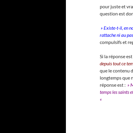
pour juste et vr
question est donc
» Existe-t-il, en 
rattache ni au pa
compulsifs et re
Si la réponse est
depuis tout ce te
que le contenu d
longtemps que no
réponse est :
» M
temps les saints e
«