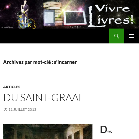
Aller
au
contenu
Recherche
MENU
PRINCI
Archives par mot-clé : s’incarner
ARTICLES
DU SAINT-GRAAL
11 JUILLET 2013
D
es