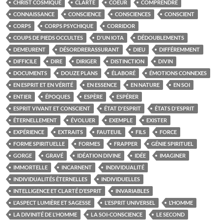
CHRIST COSMIQUE
CLARTÉ
COEUR
COMPRENDRE
CONNAISSANCE
CONSCIENCE
CONSCIENCES
CONSCIENT
CORPS
CORPS PSYCHIQUE
CORRIDOR
COUPS DE PIEDS OCCULTES
D'UN IOTA
DÉDOUBLEMENTS
DEMEURENT
DÉSORDRERASSURANT
DIEU
DIFFÉREMMENT
DIFFICILE
DIRE
DIRIGER
DISTINCTION
DIVIN
DOCUMENTS
DOUZE PLANS
ÉLABORÉ
ÉMOTIONS CONNEXES
EN ESPRIT ET EN VÉRITÉ
EN ESSENCE
EN NATURE
EN SOI
ENTIER
ÉPOQUES
ESPÈRE
ESPÉRER
ESPRIT VIVANT ET CONSCIENT
ÉTAT D'ESPRIT
ÉTATS D'ESPRIT
ÉTERNELLEMENT
ÉVOLUER
EXEMPLE
EXISTER
EXPÉRIENCE
EXTRAITS
FAUTEUIL
FILS
FORCE
FORME SPIRITUELLE
FORMES
FRAPPER
GÉNIE SPIRITUEL
GORGE
GRAVÉ
IDÉATION DIVINE
IDÉE
IMAGINER
IMMORTELLE
INCARNENT
INDIVIDUALITÉ
INDIVIDUALITÉS ÉTERNELLES
INDIVIDUELLES
INTELLIGENCE ET CLARTÉ D’ESPRIT
INVARIABLES
L'ASPECT LUMIÈRE ET SAGESSE
L'ESPRIT UNIVERSEL
L’HOMME
LA DIVINITÉ DE L'HOMME
LA SOI-CONSCIENCE
LE SECOND