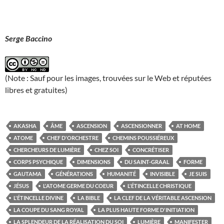
Serge Baccino
(Note : Sauf pour les images, trouvées sur le Web et réputées
libres et gratuites)
AKASHA
ÂME
ASCENSION
ASCENSIONNER
AT HOME
ATOME
CHEF D'ORCHESTRE
CHEMINS POUSSIÉREUX
CHERCHEURS DE LUMIÈRE
CHEZ SOI
CONCRÉTISER
CORPS PSYCHIQUE
DIMENSIONS
DU SAINT-GRAAL
FORME
GAUTAMA
GÉNÉRATIONS
HUMANITÉ
INVISIBLE
JE SUIS
JÉSUS
L'ATOME GERME DU COEUR
L'ÉTINCELLE CHRISTIQUE
L'ÉTINCELLE DIVINE
LA BIBLE
LA CLEF DE LA VÉRITABLE ASCENSION
LA COUPE DU SANG ROYAL
LA PLUS HAUTE FORME D'INITIATION
LA SPLENDEUR DE LA RÉALISATION DU SOI
LUMIÈRE
MANIFESTER