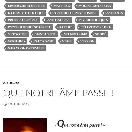
MANUSCRITS ESSÉNIENS
MATÉRIAU
MONDES DU DEHORS
NATURE AUTHENTIQUE
PARTICULE DE PURE LUMIÈRE
PROBANTS
PROCESSUS D’ÉVEIL
PROFONDEURS
PSYCHOLOGIQUES
PSYCHOLOGUE ÉSOTÉRISTE
RAPIDES
S'ÉLEVER VERS DIEU
S'INCARNER
SAINT-ESPRIT
SE FAIRE CHAIR
SONDÉ
SPIRITUELS
VALORISANT
VERBE
VERSION
VIBRATION ORIGINELLE
ARTICLES
QUE NOTRE ÂME PASSE !
10 JUIN 2013
Q
«
ue notre âme passe ! »