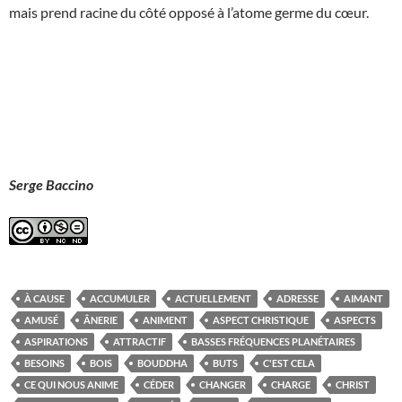
mais prend racine du côté opposé à l’atome germe du cœur.
Serge Baccino
À CAUSE
ACCUMULER
ACTUELLEMENT
ADRESSE
AIMANT
AMUSÉ
ÂNERIE
ANIMENT
ASPECT CHRISTIQUE
ASPECTS
ASPIRATIONS
ATTRACTIF
BASSES FRÉQUENCES PLANÉTAIRES
BESOINS
BOIS
BOUDDHA
BUTS
C'EST CELA
CE QUI NOUS ANIME
CÉDER
CHANGER
CHARGE
CHRIST