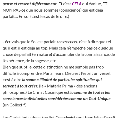
pense et ressent différemment.
Et c’est
CELA
qui évolue, ET
NON PAS ce que nous sommes (conscience) qui est déjà
parfait… En soi (c’est le cas de le dire.)
J’écrivais que le Soi est parfait «
en essence
», c’est à dire que tel
qu’il est, il est déjà au top. Mais cela n’empêche pas ce quelque
chose de parfait (en nature) d’accumuler de la connaissance, de
l’expérience, de la sagesse, etc.
Bien que subtile, cette distinction ne me semble pas trop
difficile à comprendre. Par ailleurs, Dieu est l’esprit universel,
c’est à dire
la somme illimité de particules spirituelles qui
servent à tout créer.
(la « Matéria Prima » des anciens
philosophes.) Le Christ Cosmique est
la somme de toutes les
consciences individuelles considérées comme un Tout-Unique
(un Collectif.)
Les Christ individuels (ou
Soi-Conscients
) sont tous faits d’
esprit