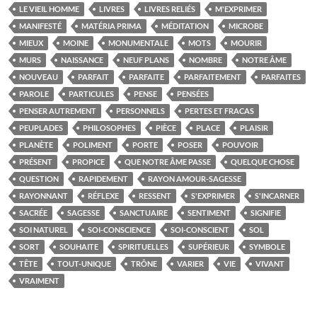
LE VIEIL HOMME
LIVRES
LIVRES RELIÉS
M'EXPRIMER
MANIFESTÉ
MATÉRIA PRIMA
MÉDITATION
MICROBE
MIEUX
MOINE
MONUMENTALE
MOTS
MOURIR
MURS
NAISSANCE
NEUF PLANS
NOMBRE
NOTRE ÂME
NOUVEAU
PARFAIT
PARFAITE
PARFAITEMENT
PARFAITES
PAROLE
PARTICULES
PENSE
PENSÉES
PENSER AUTREMENT
PERSONNELS
PERTES ET FRACAS
PEUPLADES
PHILOSOPHES
PIÈCE
PLACE
PLAISIR
PLANÈTE
POLIMENT
PORTE
POSER
POUVOIR
PRÉSENT
PROPICE
QUE NOTRE ÂME PASSE
QUELQUE CHOSE
QUESTION
RAPIDEMENT
RAYON AMOUR-SAGESSE
RAYONNANT
RÉFLEXE
RESSENT
S'EXPRIMER
S'INCARNER
SACRÉE
SAGESSE
SANCTUAIRE
SENTIMENT
SIGNIFIE
SOI NATUREL
SOI-CONSCIENCE
SOI-CONSCIENT
SOL
SORT
SOUHAITE
SPIRITUELLES
SUPÉRIEUR
SYMBOLE
TÊTE
TOUT-UNIQUE
TRÔNE
VARIER
VIE
VIVANT
VRAIMENT