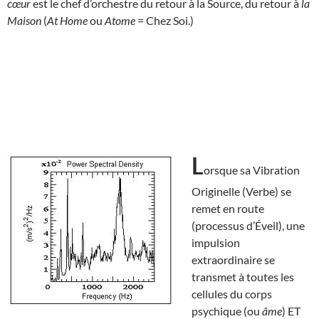
cœur
est le chef d’orchestre du retour à la Source, du retour à
la
Maison
(
At Home
ou
Atome
= Chez Soi.)
L
orsque sa Vibration
Originelle (Verbe) se
remet en route
(processus d’Éveil), une
impulsion
extraordinaire se
transmet à toutes les
cellules du corps
psychique (ou
âme
) ET