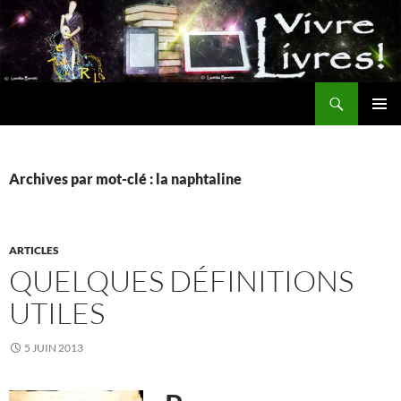
Aller
au
contenu
Recherche
MENU
PRINCI
Archives par mot-clé : la naphtaline
ARTICLES
QUELQUES DÉFINITIONS
UTILES
5 JUIN 2013