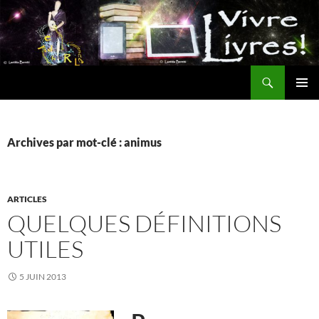
Aller
au
contenu
Recherche
MENU
PRINCI
Archives par mot-clé : animus
ARTICLES
QUELQUES DÉFINITIONS
UTILES
5 JUIN 2013