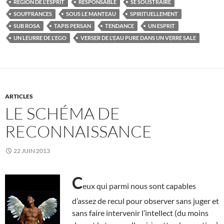
RÉGION DE L'ESPRIT
RESPONSABLE
SE SOUSTRAIRE
SOUFFRANCES
SOUS LE MANTEAU
SPIRITUELLEMENT
SUB ROSA
TAPIS PERSAN
TENDANCE
UN ESPRIT
UN LEURRE DE L'EGO
VERSER DE L'EAU PURE DANS UN VERRE SALE
ARTICLES
LE SCHÉMA DE
RECONNAISSANCE
22 JUIN 2013
C
eux qui parmi nous sont capables
d’assez de recul pour observer sans juger et
sans faire intervenir l’intellect (du moins