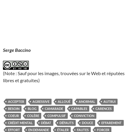
Serge Baccino
(Note : Sauf pour les images, trouvées sur le Web et réputées
libres et gratuites)
ACCEPTER
AGRESSIVE
ALLOUÉ
ANORMAL
AUTRUI
BESOIN
BLOG
CAMARADE
CAPABLES
CARENCES
COEUR
COLÈRE
COMPULSIF
CONVICTION
CRÉDIT MENTAL
DÉBAT
DÉFAUTS
DOUCE
EFFAREMENT
EFFORT
EN DEMANDE
ÉTALER
FAUTES
FORCER