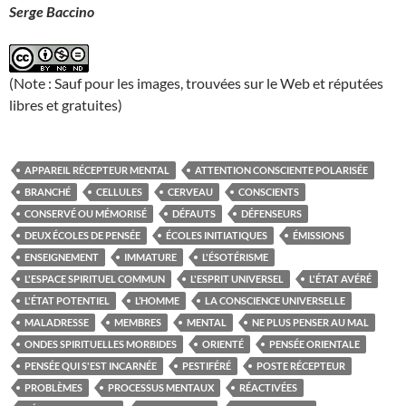
Serge Baccino
(Note : Sauf pour les images, trouvées sur le Web et réputées
libres et gratuites)
APPAREIL RÉCEPTEUR MENTAL
ATTENTION CONSCIENTE POLARISÉE
BRANCHÉ
CELLULES
CERVEAU
CONSCIENTS
CONSERVÉ OU MÉMORISÉ
DÉFAUTS
DÉFENSEURS
DEUX ÉCOLES DE PENSÉE
ÉCOLES INITIATIQUES
ÉMISSIONS
ENSEIGNEMENT
IMMATURE
L'ÉSOTÉRISME
L'ESPACE SPIRITUEL COMMUN
L'ESPRIT UNIVERSEL
L'ÉTAT AVÉRÉ
L'ÉTAT POTENTIEL
L’HOMME
LA CONSCIENCE UNIVERSELLE
MALADRESSE
MEMBRES
MENTAL
NE PLUS PENSER AU MAL
ONDES SPIRITUELLES MORBIDES
ORIENTÉ
PENSÉE ORIENTALE
PENSÉE QUI S'EST INCARNÉE
PESTIFÉRÉ
POSTE RÉCEPTEUR
PROBLÈMES
PROCESSUS MENTAUX
RÉACTIVÉES