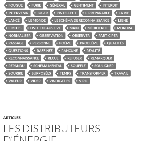
FOUGUE
FURIE
GÉNÉRAL
GENTIMENT
INTERDIT
INTERVENIR
JUGER
L'INTELLECT
L'IRRÉPARABLE
LA VIE
LANCÉ
LE MONDE
LE SCHÉMA DE RECONNAISSANCE
LIGNE
LIMITES
LISTE EXHAUSTIVE
MAIN
MÉDIOCRITE
MORDRA
NORMALISER
OBSERVATION
OBSERVER
PARTICIPER
PASSAGE
PERSONNE
POÈME
PROBLÈME
QUALITÉS
QUESTIONS
RAFFINÉE
RANCUNE
RÉALITÉ
RECONNAISSANCE
RECUL
REFUSER
REMARQUER
RÉPANDU
SCHÉMA MENTAL
SOUFFLE
SOULIGNER
SOURIRE
SUPPOSÉES
TEMPS
TRANSFORMER
TRAVAIL
VALEUR
VIDER
VINDICATIFS
VIRIL
ARTICLES
LES DISTRIBUTEURS
D’ÉNERGIE