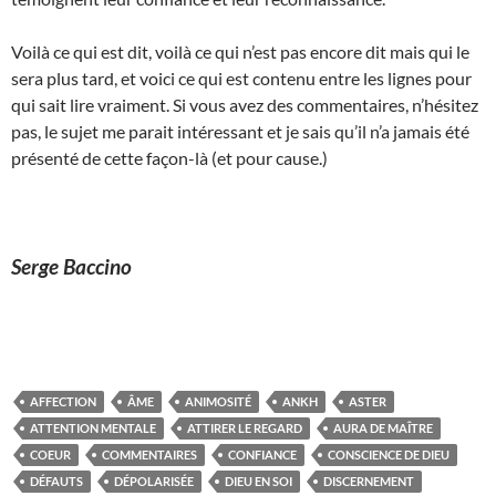
Voilà ce qui est dit, voilà ce qui n’est pas encore dit mais qui le
sera plus tard, et voici ce qui est contenu entre les lignes pour
qui sait lire vraiment. Si vous avez des commentaires, n’hésitez
pas, le sujet me parait intéressant et je sais qu’il n’a jamais été
présenté de cette façon-là (et pour cause.)
Serge Baccino
AFFECTION
ÂME
ANIMOSITÉ
ANKH
ASTER
ATTENTION MENTALE
ATTIRER LE REGARD
AURA DE MAÎTRE
COEUR
COMMENTAIRES
CONFIANCE
CONSCIENCE DE DIEU
DÉFAUTS
DÉPOLARISÉE
DIEU EN SOI
DISCERNEMENT