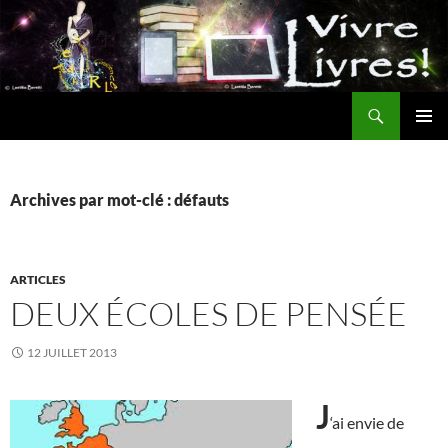
Aller
au
contenu
Recherche
MENU
PRINCI
Archives par mot-clé : défauts
ARTICLES
DEUX ÉCOLES DE PENSÉE
12 JUILLET 2013
J
‘ai envie de