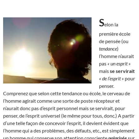
S
elon la
première école
de pensée (ou
tendance
)
l’homme n’aurait
pas
« un esprit »
mais
se servirait
« de l’esprit »
pour
penser.
Comprenez que selon cette tendance ou école, le cerveau de
l’homme agirait comme une sorte de poste récepteur et
n’aurait donc pas d’esprit personnel mais se servirait, pour
penser, de l’esprit universel (le même pour tous, donc.) A partir
d’une telle façon de concevoir l’esprit, il devient évident que
l’homme qui a des problèmes, des défauts, etc., est simplement
un homme qui conserve son attention consciente
polarisée
sur