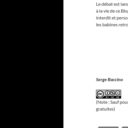
Le débat est lanc
à la vie de ce B
interdit et pers
les babines ret
Serge Baccino
(Note : Sauf pou
gratuites)