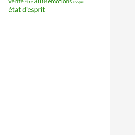
âme
vérité
émotions
Être
époque
état d'esprit