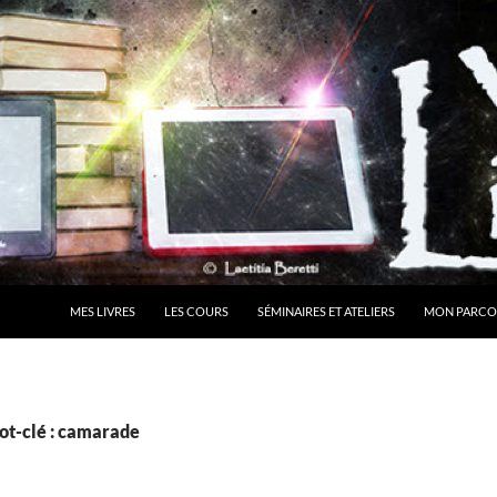
MES LIVRES
LES COURS
SÉMINAIRES ET ATELIERS
MON PARCO
ot-clé : camarade