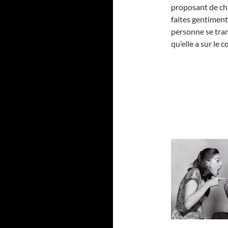
proposant de cha
faites gentiment
personne se tran
qu’elle a sur le 