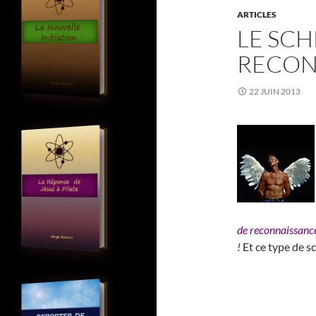
ARTICLES
LE SC
RECON
22 JUIN 2013
de reconnaissance
!
Et ce type de s