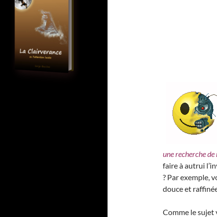
une recherche de 
faire à autrui l’
? Par exemple, 
douce et raffinée
Comme le sujet v