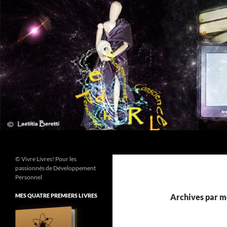
Aller
au
contenu
Recherche
© Vivre Livres! Pour les
passionnés de Développement
Personnel
MES QUATRE PREMIERS LIVRES
Archives par m