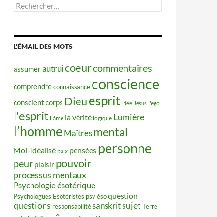
Rechercher :
L’ÉMAIL DES MOTS
coeur
commentaires
autrui
assumer
conscience
comprendre
connaissance
esprit
Dieu
conscient
corps
idée
Jésus
l'ego
l'esprit
Lumière
la vérité
l'âme
logique
l’homme
mental
Maîtres
personne
Moi-Idéalisé
pensées
paix
pouvoir
peur
plaisir
processus mentaux
Psychologie ésotérique
question
Psychologues Esotéristes
psy éso
questions
sujet
sanskrit
responsabilité
Terre