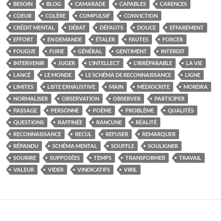
BESOIN
BLOG
CAMARADE
CAPABLES
CARENCES
COEUR
COLÈRE
COMPULSIF
CONVICTION
CRÉDIT MENTAL
DÉBAT
DÉFAUTS
DOUCE
EFFAREMENT
EFFORT
EN DEMANDE
ÉTALER
FAUTES
FORCER
FOUGUE
FURIE
GÉNÉRAL
GENTIMENT
INTERDIT
INTERVENIR
JUGER
L'INTELLECT
L'IRRÉPARABLE
LA VIE
LANCÉ
LE MONDE
LE SCHÉMA DE RECONNAISSANCE
LIGNE
LIMITES
LISTE EXHAUSTIVE
MAIN
MÉDIOCRITE
MORDRA
NORMALISER
OBSERVATION
OBSERVER
PARTICIPER
PASSAGE
PERSONNE
POÈME
PROBLÈME
QUALITÉS
QUESTIONS
RAFFINÉE
RANCUNE
RÉALITÉ
RECONNAISSANCE
RECUL
REFUSER
REMARQUER
RÉPANDU
SCHÉMA MENTAL
SOUFFLE
SOULIGNER
SOURIRE
SUPPOSÉES
TEMPS
TRANSFORMER
TRAVAIL
VALEUR
VIDER
VINDICATIFS
VIRIL