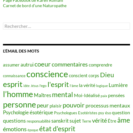
Page Facebook de Karen Romani
Carnet de bord d’une Naturopathe
Rechercher :
L’ÉMAIL DES MOTS
coeur
commentaires
autrui
assumer
comprendre
conscience
Dieu
conscient
corps
connaissance
esprit
l'esprit
Lumière
la vérité
idée
Jésus
l'ego
l'âme
logique
l’homme
mental
Maîtres
Moi-Idéalisé
pensées
paix
personne
pouvoir
peur
processus mentaux
plaisir
Psychologie ésotérique
question
Psychologues Esotéristes
psy éso
âme
vérité
questions
sujet
sanskrit
Être
responsabilité
Terre
état d'esprit
émotions
époque