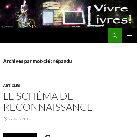
Aller
au
contenu
Recherche
MENU
PRINCI
Archives par mot-clé : répandu
ARTICLES
LE SCHÉMA DE
RECONNAISSANCE
22 JUIN 2013