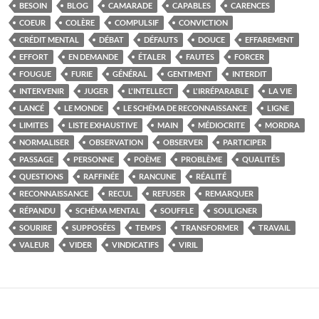
BESOIN
BLOG
CAMARADE
CAPABLES
CARENCES
COEUR
COLÈRE
COMPULSIF
CONVICTION
CRÉDIT MENTAL
DÉBAT
DÉFAUTS
DOUCE
EFFAREMENT
EFFORT
EN DEMANDE
ÉTALER
FAUTES
FORCER
FOUGUE
FURIE
GÉNÉRAL
GENTIMENT
INTERDIT
INTERVENIR
JUGER
L'INTELLECT
L'IRRÉPARABLE
LA VIE
LANCÉ
LE MONDE
LE SCHÉMA DE RECONNAISSANCE
LIGNE
LIMITES
LISTE EXHAUSTIVE
MAIN
MÉDIOCRITE
MORDRA
NORMALISER
OBSERVATION
OBSERVER
PARTICIPER
PASSAGE
PERSONNE
POÈME
PROBLÈME
QUALITÉS
QUESTIONS
RAFFINÉE
RANCUNE
RÉALITÉ
RECONNAISSANCE
RECUL
REFUSER
REMARQUER
RÉPANDU
SCHÉMA MENTAL
SOUFFLE
SOULIGNER
SOURIRE
SUPPOSÉES
TEMPS
TRANSFORMER
TRAVAIL
VALEUR
VIDER
VINDICATIFS
VIRIL