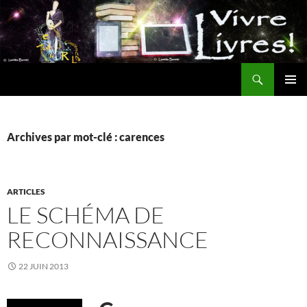
Aller
au
contenu
Recherche
MENU
PRINCI
Archives par mot-clé : carences
ARTICLES
LE SCHÉMA DE
RECONNAISSANCE
22 JUIN 2013