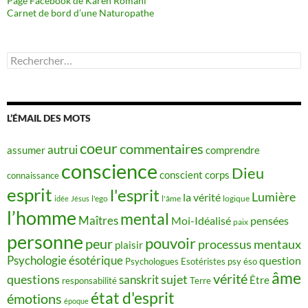
Page Facebook de Karen Romani
Carnet de bord d’une Naturopathe
Rechercher :
L’ÉMAIL DES MOTS
coeur
commentaires
autrui
assumer
comprendre
conscience
Dieu
conscient
corps
connaissance
esprit
l'esprit
Lumière
la vérité
idée
Jésus
l'ego
l'âme
logique
l’homme
mental
Maîtres
Moi-Idéalisé
pensées
paix
personne
pouvoir
peur
processus mentaux
plaisir
Psychologie ésotérique
question
Psychologues Esotéristes
psy éso
âme
vérité
questions
sujet
sanskrit
Être
responsabilité
Terre
état d'esprit
émotions
époque