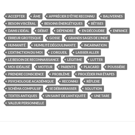
ACCEPTER
ÂME
APPRÉCIER D'ÊTRE RECONNU
BALIVERNES
BESOIN VISCÉRAL
BESOINS ÉNERGÉTIQUES
BÊTISES
DANS L'IDÉAL
DÉBAT
DÉPENDRE
EN DÉCOUDRE
ENFANCE
ERREUR GROTESQUE
GOSSE
GRANDS SAGES DE L'INDE
HUMANITÉ
HUMILITÉ DÉGOULINANTE
INCARNATION
L'EXTINCTION DU MOI
L'ORGUEIL
LAISSER ALLER
LE BESOIN DE RECONNAISSANCE
LÉGITIME
LUTTER
MOI-IDÉALISÉ
MOTEUR
PARENTS
PLACARD
POUSSIÈRE
PRENDRE CONSCIENCE
PROBLÈME
PROCÉDER PAR ÉTAPES
PSYCHOLOGIE ACADÉMIQUE
RECONNU
RÉFLEXE
SCHÉMA COMPULSIF
SE DÉBARRASSER
SOLUTION
TEXTES ANTIQUES
UN SAINT DE L'ANTIQUITÉ
UNE TARE
VALEUR PERSONNELLE