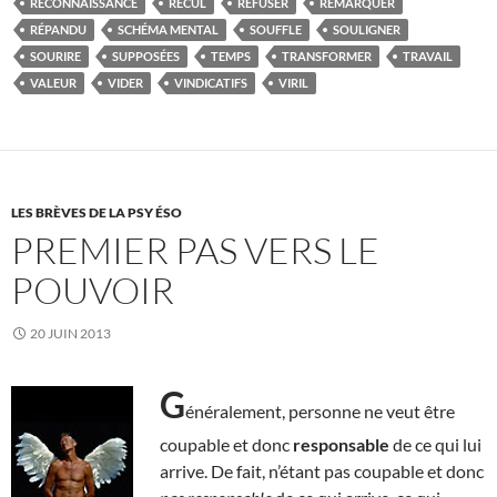
RECONNAISSANCE
RECUL
REFUSER
REMARQUER
RÉPANDU
SCHÉMA MENTAL
SOUFFLE
SOULIGNER
SOURIRE
SUPPOSÉES
TEMPS
TRANSFORMER
TRAVAIL
VALEUR
VIDER
VINDICATIFS
VIRIL
LES BRÈVES DE LA PSY ÉSO
PREMIER PAS VERS LE
POUVOIR
20 JUIN 2013
G
énéralement, personne ne veut être
coupable et donc
responsable
de ce qui lui
arrive. De fait, n’étant pas coupable et donc