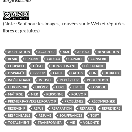
Serge Baccino
(Note : Sauf pour les images, trouvées sur le Web et réputées
libres et gratuites)
ACCEPTATION
ACCEPTER
AMI
ASTUCE
BÉNÉDICTION
BÉNIR
BIZARRE
CADEAU
CAPABLE
CONNERIE
COUPABLE
DÉBAT
DÉPASSIONANT
DÉPENDANT
DISPARAÎT
ERREUR
FAUTE
FAUTES
FIN
HEUREUX
INDÉPENDANT
INJUSTE
L'EXTÉRIEUR
L'OBTENTION
LE POUVOIR
LIBÉRER
LIBRE
LIMITE
LOGIQUE
MAÎTRISE
NIER
PERSONNE
POUVOIR
PREMIER PAS VERS LE POUVOIR
PROBLÈMES
RÉCOMPENSER
REDEVENIR
REFUS
RÉPARATION
RÉPARER
REPRENDRE
RESPONSABLE
RÉSUME
SOUFFRANCES
TORT
TOTALEMENT
TRANSFORMER
VIE
VOLONTÉ