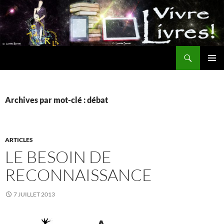
Aller
au
contenu
Recherche
MENU
PRINCI
Archives par mot-clé : débat
ARTICLES
LE BESOIN DE
RECONNAISSANCE
7 JUILLET 2013