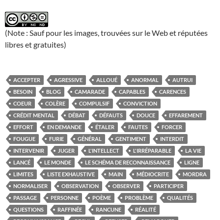
(Note : Sauf pour les images, trouvées sur le Web et réputées
libres et gratuites)
ACCEPTER
AGRESSIVE
ALLOUÉ
ANORMAL
AUTRUI
BESOIN
BLOG
CAMARADE
CAPABLES
CARENCES
COEUR
COLÈRE
COMPULSIF
CONVICTION
CRÉDIT MENTAL
DÉBAT
DÉFAUTS
DOUCE
EFFAREMENT
EFFORT
EN DEMANDE
ÉTALER
FAUTES
FORCER
FOUGUE
FURIE
GÉNÉRAL
GENTIMENT
INTERDIT
INTERVENIR
JUGER
L'INTELLECT
L'IRRÉPARABLE
LA VIE
LANCÉ
LE MONDE
LE SCHÉMA DE RECONNAISSANCE
LIGNE
LIMITES
LISTE EXHAUSTIVE
MAIN
MÉDIOCRITE
MORDRA
NORMALISER
OBSERVATION
OBSERVER
PARTICIPER
PASSAGE
PERSONNE
POÈME
PROBLÈME
QUALITÉS
QUESTIONS
RAFFINÉE
RANCUNE
RÉALITÉ