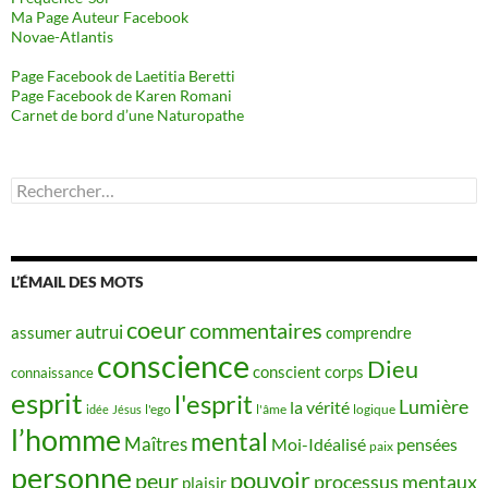
Ma Page Auteur Facebook
Novae-Atlantis
Page Facebook de Laetitia Beretti
Page Facebook de Karen Romani
Carnet de bord d’une Naturopathe
Rechercher :
L’ÉMAIL DES MOTS
coeur
commentaires
autrui
assumer
comprendre
conscience
Dieu
conscient
corps
connaissance
esprit
l'esprit
Lumière
la vérité
idée
Jésus
l'ego
l'âme
logique
l’homme
mental
Maîtres
Moi-Idéalisé
pensées
paix
personne
pouvoir
peur
processus mentaux
plaisir