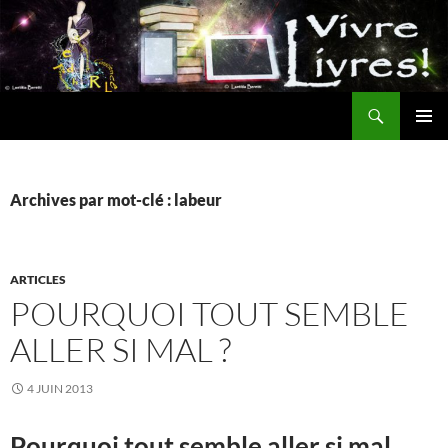
Aller
au
contenu
Recherche
MENU
PRINCI
Archives par mot-clé : labeur
ARTICLES
POURQUOI TOUT SEMBLE
ALLER SI MAL ?
4 JUIN 2013
Pourquoi tout semble aller si mal…