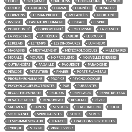
FIDÈLE
FRÉQUENCE
FRICTIONS
GÉNÉRATIONS
GÉNÉRÉ
GUIDER
HABITUDES
HOMME
HONNÊTE
HONNEUR
HORIZONS
HUMAN PROJECT
IMPLANTÉES
INFORTUNÉS
INVERSE
L'AVENTURE HUMAINE
L'ESPACE
L'ESPRIT
L'OBJECTIVITÉ
L'OPPORTUNITÉ
L'OPTIMISME
LA PLANÈTE
LA PRESCIENCE
LA TIÉDEUR
LABEUR
LE BOULOT
LE RELAIS
LE TEMPS
LES DINOSAURES
LUMINEUX
MAGASINS
MENTALEMENT
MÉTÉOROLOGIQUES
MILLÉNAIRES
MORALE
MOURIR
NO PROBLEMO
NOUVELLES ÉNERGIES
OUTRANCIÈRE
PAGAILLE
PAQUEBOT
PARADIGME
PÉRIODE
PERTUTBER
PHARES
PORTE-FLAMBEAU
PROBLÈMES HUMAINS
PROPICE
PSYCHOLOGIQUE
PSYCHOLOGUES ESOTÉRISTES
PUB
PUISSANTES
RÉCOLTER LES FRUITS
RELIGION
REMPLACER
RENAÎTRE D'EAU
RENAÎTRE DE FEU
RENOUVEAU
RÉSULTAT
RÊVER
SAGEMENT
SAINTS
SE VOUER
SERGE BACCINO
SOLDE
SOUFFRANCE
SPIRITUALISTES
STOCK
STRESS
TEMPS IMMÉMORIAUX
TENACES
TRADITIONS SPIRITUELLES
TYPIQUE
VITRINE
VIVRE LIVRES !