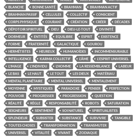
BLANCHE
BONNE SANTÉ
BRAHMAN
BRAHMAN ACTIF
BRAHMAN PASSIF
CELLULES
COLLECTIF
CONSCIENT
CORPS PHYSIQUE
COURANT
CRÉATION
CRÉER
DÉCADES
DÉPOTOIR SPIRITUEL
DIEU
DIEU-LE-TOUT
DIVINITÉ
DORMEUR
ENTITÉS
EQUILIBRE
ESPRIT
EXISTENCE
FORME
FRATERNITÉ
GALACTIQUE
GOUROU
HERMÉTISTES
HEUREUX
HUMANOÏDES
INCOMMENSURABLE
INTELLIGENCE
KARMA COLLECTIF
L'ÂME
L'ESPRIT UNIVERSEL
L'IMAGE
L'INDIVIDU
L’HOMME
LA RESSEMBLANCE
LABEUR
LE BAS
LE HAUT
LE TOUT
LES DIEUX
MATÉRIAU
MENTAL PLANÉTAIRE
MENTAL UNIVERSEL
MENTALEMENT
MOYENNE
MYSTIQUES
PARADOXE
PENSER
PERFECTION
POUVOIR
PROGRESSER
PROGRESSION
QUESTION
RÉALITÉ
RÈGLE
RESPONSABILITÉ
ROBOTS
SATURATION
SEIGNEURS
SENTIMENT
SOI NATUREL
SPIRITUALISTES
SPLENDEUR
SUBSISTER
SUBSTANCE
SURVIVRE
TANGIBLE
TOUTES CHOSES
TRANSFORMATION
TRANSMUTER
UNIVERSEL
VITALITÉ
VIVANT
ZODIAQUE