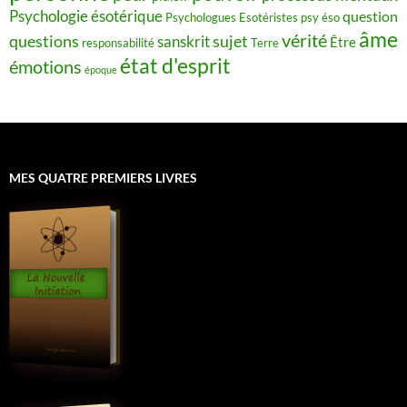
Psychologie ésotérique
question
Psychologues Esotéristes
psy éso
âme
vérité
questions
sujet
sanskrit
Être
responsabilité
Terre
état d'esprit
émotions
époque
MES QUATRE PREMIERS LIVRES