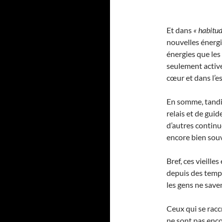
Et dans
« habitud
nouvelles énergi
énergies que les
seulement activ
cœur et dans l’e
En somme, tandi
relais et de gui
d’autres continu
encore bien sou
Bref, ces vieilles
depuis des temps
les gens ne saven
Ceux qui se racc
ne sont pas enco