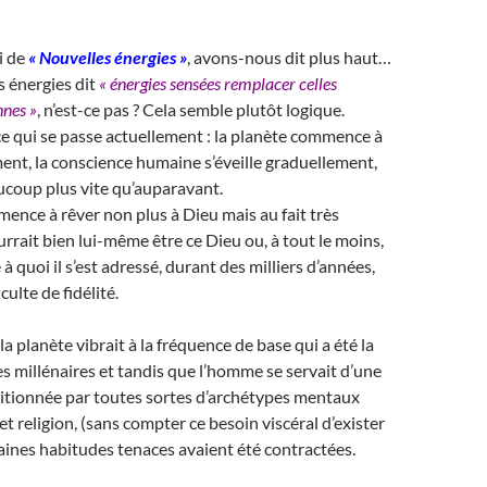
ci de
« Nouvelles énergies »
, avons-nous dit plus haut…
s énergies dit
« énergies sensées remplacer celles
nnes »
, n’est-ce pas ? Cela semble plutôt logique.
t ce qui se passe actuellement : la planète commence à
ent, la conscience humaine s’éveille graduellement,
ucoup plus vite qu’auparavant.
nce à rêver non plus à Dieu mais au fait très
urrait bien lui-même être ce Dieu ou, à tout le moins,
e à quoi il s’est adressé, durant des milliers d’années,
culte de fidélité.
a planète vibrait à la fréquence de base qui a été la
s millénaires et tandis que l’homme se servait d’une
itionnée par toutes sortes d’archétypes mentaux
t religion, (sans compter ce besoin viscéral d’exister
rtaines habitudes tenaces avaient été contractées.