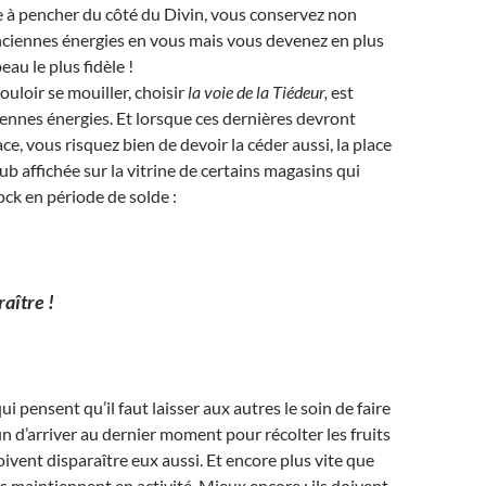
 à pencher du côté du Divin, vous conservez non
nciennes énergies en vous mais vous devenez en plus
au le plus fidèle !
ouloir se mouiller, choisir
la voie de la Tiédeur,
est
ennes énergies. Et lorsque ces dernières devront
ace, vous risquez bien de devoir la céder aussi, la place
ub affichée sur la vitrine de certains magasins qui
ock en période de solde :
raître !
i pensent qu’il faut laisser aux autres le soin de faire
in d’arriver au dernier moment pour récolter les fruits
oivent disparaître eux aussi. Et encore plus vite que
ls maintiennent en activité. Mieux encore : ils doivent