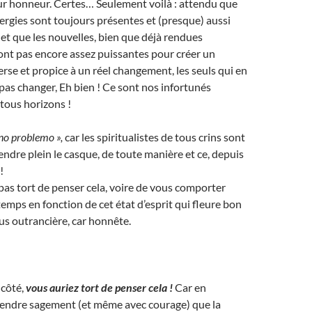
leur honneur. Certes… Seulement voilà : attendu que
ergies sont toujours présentes et (presque) aussi
 et que les nouvelles, bien que déjà rendues
ont pas encore assez puissantes pour créer un
erse et propice à un réel changement, les seuls qui en
pas changer, Eh bien ! Ce sont nos infortunés
 tous horizons !
no problemo »,
car les spiritualistes de tous crins sont
endre plein le casque, de toute manière et ce, depuis
!
 pas tort de penser cela, voire de vous comporter
emps en fonction de cet état d’esprit qui fleure bon
plus outrancière, car honnête.
 côté,
vous auriez tort de penser cela !
Car en
ttendre sagement (et même avec courage) que la