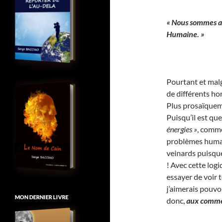
« Nous sommes a
Humaine. »
Pourtant et mal
de différents hor
Plus prosaïqueme
Puisqu’il est qu
énergies »
, commen
problèmes humai
veinards puisqu
! Avec cette log
essayer de voir 
j’aimerais pouvo
MON DERNIER LIVRE
donc,
aux comme