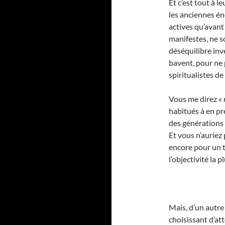
Et c’est tout à 
les anciennes én
actives qu’avant
manifestes, ne s
déséquilibre inv
bavent, pour ne 
spiritualistes de
Vous me direz
« 
habitués à en pr
des générations 
Et vous n’auriez
encore pour un t
l’objectivité la 
Mais, d’un autre
choisissant d’a