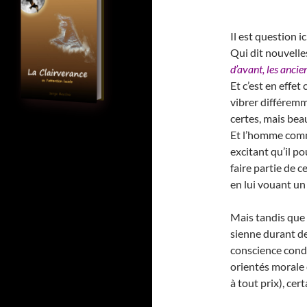
Il est question i
Qui dit nouvelle
d’avant, les ancie
Et c’est en effe
vibrer différemm
certes, mais bea
Et l’homme comme
excitant qu’il po
faire partie de c
en lui vouant un 
Mais tandis que l
sienne durant de
conscience cond
orientés morale e
à tout prix), ce