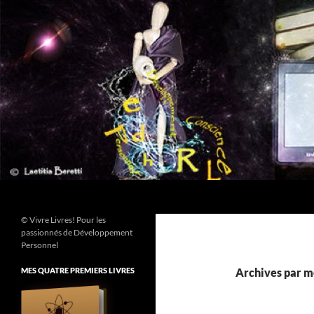
Aller
au
contenu
Recherche
© Vivre Livres! Pour les
passionnés de Développement
Personnel
MES QUATRE PREMIERS LIVRES
Archives par mo