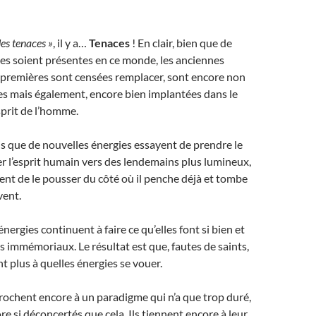
es tenaces »
, il y a…
Tenaces
! En clair, bien que de
es soient présentes en ce monde, les anciennes
 premières sont censées remplacer, sont encore non
es mais également, encore bien implantées dans le
sprit de l’homme.
s que de nouvelles énergies essayent de prendre le
der l’esprit humain vers des lendemains plus lumineux,
ent de le pousser du côté où il penche déjà et tombe
vent.
 énergies continuent à faire ce qu’elles font si bien et
 immémoriaux. Le résultat est que, fautes de saints,
t plus à quelles énergies se vouer.
rochent encore à un paradigme qui n’a que trop duré,
re si déconcertés que cela. Ils tiennent encore à leur