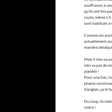
souffrance, à ce
qu’ils ont fini 
route, même s’il n
sont habitués à v
Comme ces ancien
actuellement au
manière déséqui
Mais il n’en va 
n’en va pas de 
planète !
Pour une fois, l’
phares reconnue
d’anglais, ça le f
Du coup, ils red
chéris !