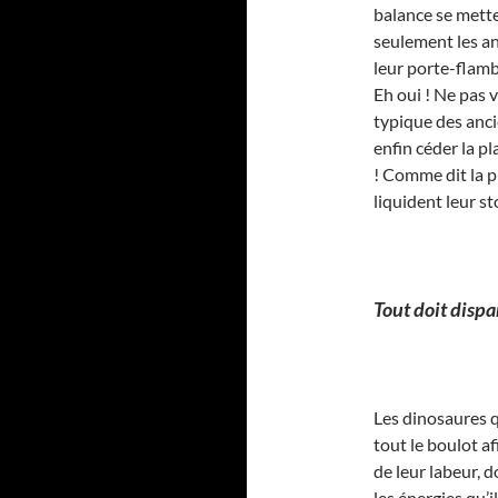
balance se mette
seulement les a
leur porte-flambe
Eh oui ! Ne pas v
typique des anci
enfin céder la pl
! Comme dit la p
liquident leur st
Tout doit dispa
Les dinosaures qu
tout le boulot af
de leur labeur, d
les énergies qu’i