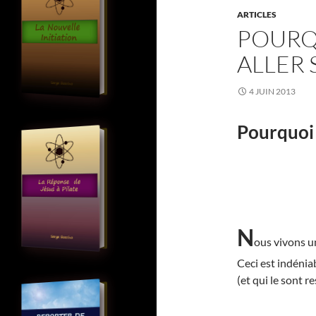
ARTICLES
POURQ
ALLER S
4 JUIN 2013
Pourquoi 
N
ous vivons 
Ceci est indéniab
(et qui le sont r