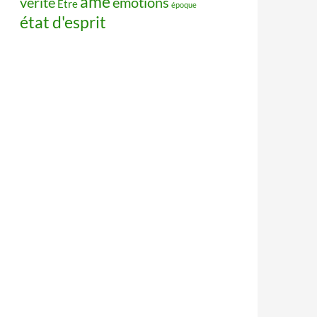
âme
vérité
émotions
Être
époque
état d'esprit