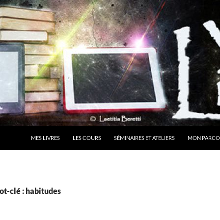
MES LIVRES
LES COURS
SÉMINAIRES ET ATELIERS
MON PARCO
t-clé : habitudes