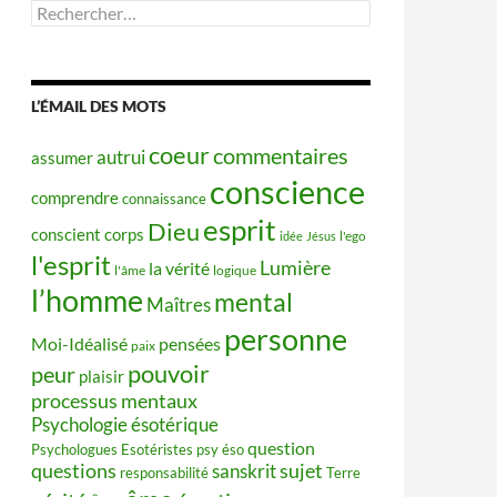
Rechercher :
L’ÉMAIL DES MOTS
coeur
commentaires
autrui
assumer
conscience
comprendre
connaissance
esprit
Dieu
conscient
corps
idée
Jésus
l'ego
l'esprit
Lumière
la vérité
l'âme
logique
l’homme
mental
Maîtres
personne
Moi-Idéalisé
pensées
paix
pouvoir
peur
plaisir
processus mentaux
Psychologie ésotérique
question
Psychologues Esotéristes
psy éso
questions
sujet
sanskrit
responsabilité
Terre