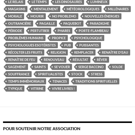
LE RELAIS
LE TEMPS
LES DINOSAURES
LUMINEUX
MAGASINS
MENTALEMENT
MÉTÉOROLOGIQUES
MILLÉNAIRES
MORALE
MOURIR
NO PROBLEMO
NOUVELLES ÉNERGIES
OUTRANCIÈRE
PAGAILLE
PAQUEBOT
PARADIGME
PÉRIODE
PERTUTBER
PHARES
PORTE-FLAMBEAU
PROBLÈMES HUMAINS
PROPICE
PSYCHOLOGIQUE
PSYCHOLOGUES ESOTÉRISTES
PUB
PUISSANTES
RÉCOLTER LES FRUITS
RELIGION
REMPLACER
RENAÎTRE D'EAU
RENAÎTRE DE FEU
RENOUVEAU
RÉSULTAT
RÊVER
SAGEMENT
SAINTS
SE VOUER
SERGE BACCINO
SOLDE
SOUFFRANCE
SPIRITUALISTES
STOCK
STRESS
TEMPS IMMÉMORIAUX
TENACES
TRADITIONS SPIRITUELLES
TYPIQUE
VITRINE
VIVRE LIVRES !
POUR SOUTENIR NOTRE ASSOCIATION