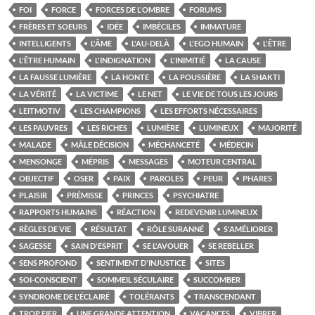
FOI
FORCE
FORCES DE L'OMBRE
FORUMS
FRÈRES ET SOEURS
IDÉE
IMBÉCILES
IMMATURE
INTELLIGENTS
L'ÂME
L'AU-DELÀ
L'EGO HUMAIN
L'ÊTRE
L'ÊTRE HUMAIN
L'INDIGNATION
L'INIMITIÉ
LA CAUSE
LA FAUSSE LUMIÈRE
LA HONTE
LA POUSSIÈRE
LA SHAKTI
LA VÉRITÉ
LA VICTIME
LE NET
LE VIE DE TOUS LES JOURS
LEITMOTIV
LES CHAMPIONS
LES EFFORTS NÉCESSAIRES
LES PAUVRES
LES RICHES
LUMIÈRE
LUMINEUX
MAJORITÉ
MALADE
MÂLE DÉCISION
MÉCHANCETÉ
MÉDECIN
MENSONGE
MÉPRIS
MESSAGES
MOTEUR CENTRAL
OBJECTIF
OSER
PAIX
PAROLES
PEUR
PHARES
PLAISIR
PRÉMISSE
PRINCES
PSYCHIATRE
RAPPORTS HUMAINS
RÉACTION
REDEVENIR LUMINEUX
RÈGLES DE VIE
RÉSULTAT
RÔLE SURANNÉ
S'AMÉLIORER
SAGESSE
SAIN D'ESPRIT
SE L'AVOUER
SE REBELLER
SENS PROFOND
SENTIMENT D'INJUSTICE
SITES
SOI-CONSCIENT
SOMMEIL SÉCULAIRE
SUCCOMBER
SYNDROME DE L'ÉCLAIRÉ
TOLÉRANTS
TRANSCENDANT
TROP FIER
UNE GRANDE ATTENTION
VACANCES
VIBRER