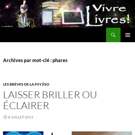
Aller
au
contenu
Recherche
MENU
PRINCI
Archives par mot-clé : phares
LES BRÈVES DE LA PSY ÉSO
LAISSER BRILLER OU
ÉCLAIRER
8 JUILLET 2013