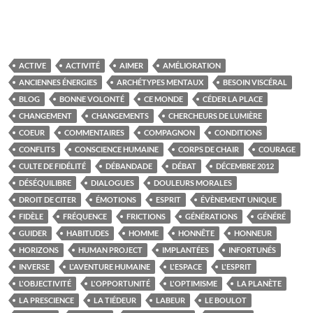
ACTIVE
ACTIVITÉ
AIMER
AMÉLIORATION
ANCIENNES ÉNERGIES
ARCHÉTYPES MENTAUX
BESOIN VISCÉRAL
BLOG
BONNE VOLONTÉ
CE MONDE
CÉDER LA PLACE
CHANGEMENT
CHANGEMENTS
CHERCHEURS DE LUMIÈRE
COEUR
COMMENTAIRES
COMPAGNON
CONDITIONS
CONFLITS
CONSCIENCE HUMAINE
CORPS DE CHAIR
COURAGE
CULTE DE FIDÉLITÉ
DÉBANDADE
DÉBAT
DÉCEMBRE 2012
DÉSÉQUILIBRE
DIALOGUES
DOULEURS MORALES
DROIT DE CITER
ÉMOTIONS
ESPRIT
ÉVÈNEMENT UNIQUE
FIDÈLE
FRÉQUENCE
FRICTIONS
GÉNÉRATIONS
GÉNÉRÉ
GUIDER
HABITUDES
HOMME
HONNÊTE
HONNEUR
HORIZONS
HUMAN PROJECT
IMPLANTÉES
INFORTUNÉS
INVERSE
L'AVENTURE HUMAINE
L'ESPACE
L'ESPRIT
L'OBJECTIVITÉ
L'OPPORTUNITÉ
L'OPTIMISME
LA PLANÈTE
LA PRESCIENCE
LA TIÉDEUR
LABEUR
LE BOULOT