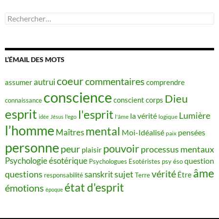
Rechercher :
L’ÉMAIL DES MOTS
coeur
commentaires
autrui
assumer
comprendre
conscience
Dieu
conscient
corps
connaissance
esprit
l'esprit
Lumière
la vérité
idée
Jésus
l'ego
l'âme
logique
l’homme
mental
Maîtres
Moi-Idéalisé
pensées
paix
personne
pouvoir
peur
processus mentaux
plaisir
Psychologie ésotérique
question
Psychologues Esotéristes
psy éso
âme
vérité
questions
sujet
sanskrit
Être
responsabilité
Terre
état d'esprit
émotions
époque