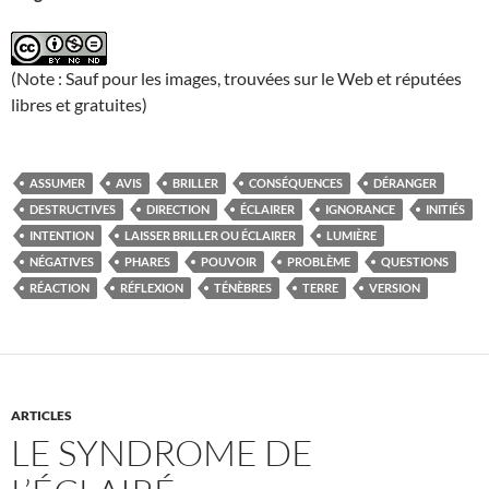
(Note : Sauf pour les images, trouvées sur le Web et réputées
libres et gratuites)
ASSUMER
AVIS
BRILLER
CONSÉQUENCES
DÉRANGER
DESTRUCTIVES
DIRECTION
ÉCLAIRER
IGNORANCE
INITIÉS
INTENTION
LAISSER BRILLER OU ÉCLAIRER
LUMIÈRE
NÉGATIVES
PHARES
POUVOIR
PROBLÈME
QUESTIONS
RÉACTION
RÉFLEXION
TÉNÈBRES
TERRE
VERSION
ARTICLES
LE SYNDROME DE