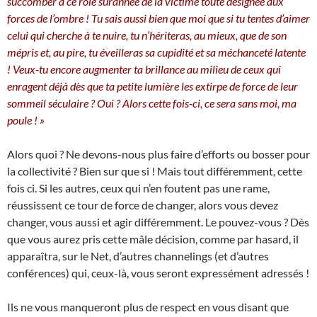
succomber à ce rôle surannée de la victime toute désignée aux
forces de l’ombre ! Tu sais aussi bien que moi que si tu tentes d’aimer
celui qui cherche à te nuire, tu n’hériteras, au mieux, que de son
mépris et, au pire, tu éveilleras sa cupidité et sa méchanceté latente
! Veux-tu encore augmenter ta brillance au milieu de ceux qui
enragent déjà dès que ta petite lumière les extirpe de force de leur
sommeil séculaire ? Oui ? Alors cette fois-ci, ce sera sans moi, ma
poule ! »
Alors quoi ? Ne devons-nous plus faire d’efforts ou bosser pour
la collectivité ? Bien sur que si ! Mais tout différemment, cette
fois ci. Si les autres, ceux qui n’en foutent pas une rame,
réussissent ce tour de force de changer, alors vous devez
changer, vous aussi et agir différemment. Le pouvez-vous ? Dès
que vous aurez pris cette mâle décision, comme par hasard, il
apparaîtra, sur le Net, d’autres channelings (et d’autres
conférences) qui, ceux-là, vous seront expressément adressés !
Ils ne vous manqueront plus de respect en vous disant que