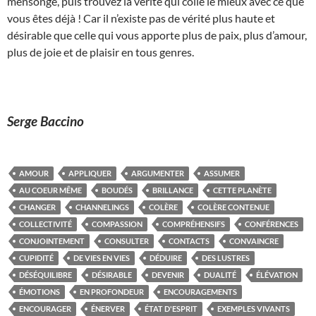
mensonge, puis trouvez la vérité qui colle le mieux avec ce que
vous êtes déjà ! Car il n’existe pas de vérité plus haute et
désirable que celle qui vous apporte plus de paix, plus d’amour,
plus de joie et de plaisir en tous genres.
Serge Baccino
AMOUR
APPLIQUER
ARGUMENTER
ASSUMER
AU COEUR MÊME
BOUDÉS
BRILLANCE
CETTE PLANÈTE
CHANGER
CHANNELINGS
COLÈRE
COLÈRE CONTENUE
COLLECTIVITÉ
COMPASSION
COMPRÉHENSIFS
CONFÉRENCES
CONJOINTEMENT
CONSULTER
CONTACTS
CONVAINCRE
CUPIDITÉ
DE VIES EN VIES
DÉDUIRE
DES LUSTRES
DÉSÉQUILIBRE
DÉSIRABLE
DEVENIR
DUALITÉ
ÉLÉVATION
ÉMOTIONS
EN PROFONDEUR
ENCOURAGEMENTS
ENCOURAGER
ÉNERVER
ÉTAT D'ESPRIT
EXEMPLES VIVANTS