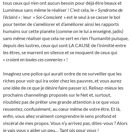
tous ceux qui n’en ont aucun besoin pour déjà être beaux et
Lumineux sans même le réaliser ! C’est cela, le
« Syndrome de
l’éclairé »
: leur »
Soi-Conscient
» est le seul à se casser le bol
pour tenter de s’améliorer et d’améliorer ainsi les rapports
humains sur cette planète (comme on le lui a enseigné, jadis)
sans même réaliser que cela ne sert en rien l’humanité puisque,
depuis des lustres, ceux qui sont LA CAUSE de l’inimitié entre
les êtres, se marrent en silence et se moquent de ceux qui
« croient en toutes ces conneries »
!
Imaginez une police qui aurait ordre de ne surveiller que les
riches pour voir qui ira voler chez les pauvres, et vous aurez
une idée de ce que je désire faire passer ici. Relisez-mieux les
prochains channelings proposés sur le Net et, surtout,
n’oubliez pas de prêter une grande attention à ce que vous
ressentez, confusément, au cœur même de votre être. Et là,
enfin, vous allez vraiment comprendre le sens profond et
viscéral de mes propos. Vous n’y arrivez pas, dites-vous ? Alors
je vais vous y aider un peu… Tant pis pour vous !