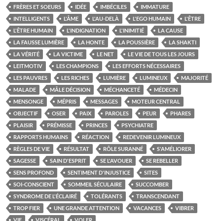
FRÈRES ET SOEURS
IDÉE
IMBÉCILES
IMMATURE
INTELLIGENTS
L'ÂME
L'AU-DELÀ
L'EGO HUMAIN
L'ÊTRE
L'ÊTRE HUMAIN
L'INDIGNATION
L'INIMITIÉ
LA CAUSE
LA FAUSSE LUMIÈRE
LA HONTE
LA POUSSIÈRE
LA SHAKTI
LA VÉRITÉ
LA VICTIME
LE NET
LE VIE DE TOUS LES JOURS
LEITMOTIV
LES CHAMPIONS
LES EFFORTS NÉCESSAIRES
LES PAUVRES
LES RICHES
LUMIÈRE
LUMINEUX
MAJORITÉ
MALADE
MÂLE DÉCISION
MÉCHANCETÉ
MÉDECIN
MENSONGE
MÉPRIS
MESSAGES
MOTEUR CENTRAL
OBJECTIF
OSER
PAIX
PAROLES
PEUR
PHARES
PLAISIR
PRÉMISSE
PRINCES
PSYCHIATRE
RAPPORTS HUMAINS
RÉACTION
REDEVENIR LUMINEUX
RÈGLES DE VIE
RÉSULTAT
RÔLE SURANNÉ
S'AMÉLIORER
SAGESSE
SAIN D'ESPRIT
SE L'AVOUER
SE REBELLER
SENS PROFOND
SENTIMENT D'INJUSTICE
SITES
SOI-CONSCIENT
SOMMEIL SÉCULAIRE
SUCCOMBER
SYNDROME DE L'ÉCLAIRÉ
TOLÉRANTS
TRANSCENDANT
TROP FIER
UNE GRANDE ATTENTION
VACANCES
VIBRER
VIE
VISCÉRAL
VOLER