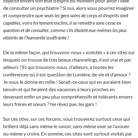
objectif envers son état d’esprit du moment pour avoir l’idée
de consulter un psychiatre ? Si oui, alors vous pourrez imaginer
et comprendre que
seuls les gens sains de corps et d’esprits sont
capables, voire fortement enclins, à se remettre sans cesse en
question et de consulter, comme s’ils étaient eux-mêmes les plus
atteints de l’humanité souffrante !
De la même façon, qui trouvons-nous «
scotchés
» à ces sites sur
lesquels on trouve de très beaux channelings, il est vrai et par
ailleurs ? Et qui trouvons-nous, d’ailleurs, à toutes les
conférences où il est question de Lumière, de vie et d’amour ?
Je vous le donne en mille ! Serait-ce ceux qui en auraient bien
besoin et qui feraient des vacances à leurs proches en
devenant enfin un peu plus compréhensifs et tolérants envers
leurs frères et sœurs ? Ne rêvez pas, les gars !
Sur ces sites, sur ces forums, vous trouverez surtout ceux qui
brillent déjà sans même le savoir, sans même oser se l’avouer
ou même y croire. En somme, ces sites sont surtout visités par