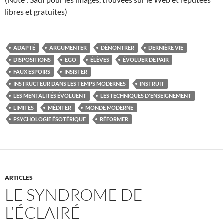
libres et gratuites)
ADAPTÉ
ARGUMENTER
DÉMONTRER
DERNIÈRE VIE
DISPOSITIONS
EGO
ÉLÈVES
ÉVOLUER DE PAIR
FAUX ESPOIRS
INSISTER
INSTRUCTEUR DANS LES TEMPS MODERNES
INSTRUIT
LES MENTALITÉS ÉVOLUENT
LES TECHNIQUES D'ENSEIGNEMENT
LIMITES
MÉDITER
MONDE MODERNE
PSYCHOLOGIE ÉSOTÉRIQUE
RÉFORMER
ARTICLES
LE SYNDROME DE
L’ÉCLAIRÉ