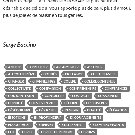
vous êtes déjà ! Car il n’existe pas de vérité plus haute et
désirable que celle qui vous apporte plus de paix, plus d’amour,
plus de joie et de plaisir en tous genres.
Serge Baccino
AMOUR
APPLIQUER
ARGUMENTER
ASSUMER
AU COEUR MÊME
BOUDÉS
BRILLANCE
CETTE PLANÈTE
CHANGER
CHANNELINGS
COLÈRE
COLÈRE CONTENUE
COLLECTIVITÉ
COMPASSION
COMPRÉHENSIFS
CONFÉRENCES
CONJOINTEMENT
CONSULTER
CONTACTS
CONVAINCRE
CUPIDITÉ
DE VIES EN VIES
DÉDUIRE
DES LUSTRES
DÉSÉQUILIBRE
DÉSIRABLE
DEVENIR
DUALITÉ
ÉLÉVATION
ÉMOTIONS
EN PROFONDEUR
ENCOURAGEMENTS
ENCOURAGER
ÉNERVER
ÉTAT D'ESPRIT
EXEMPLES VIVANTS
FOI
FORCE
FORCES DE L'OMBRE
FORUMS