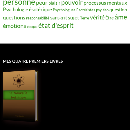
personne
pouvoir
peur
processus mentaux
plaisir
Psychologie ésotérique
question
Psychologues Esotéristes
psy éso
âme
vérité
questions
sujet
sanskrit
Être
responsabilité
Terre
état d'esprit
émotions
époque
MES QUATRE PREMIERS LIVRES