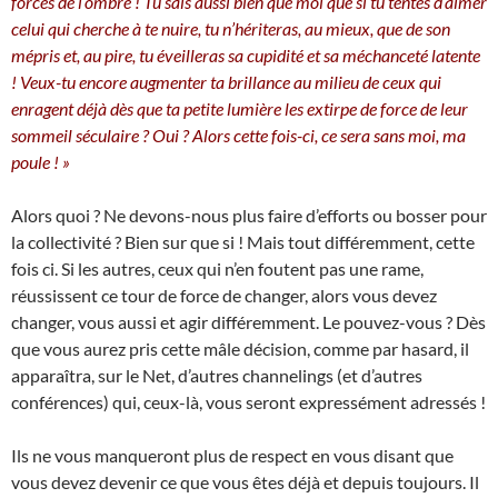
forces de l’ombre ! Tu sais aussi bien que moi que si tu tentes d’aimer
celui qui cherche à te nuire, tu n’hériteras, au mieux, que de son
mépris et, au pire, tu éveilleras sa cupidité et sa méchanceté latente
! Veux-tu encore augmenter ta brillance au milieu de ceux qui
enragent déjà dès que ta petite lumière les extirpe de force de leur
sommeil séculaire ? Oui ? Alors cette fois-ci, ce sera sans moi, ma
poule ! »
Alors quoi ? Ne devons-nous plus faire d’efforts ou bosser pour
la collectivité ? Bien sur que si ! Mais tout différemment, cette
fois ci. Si les autres, ceux qui n’en foutent pas une rame,
réussissent ce tour de force de changer, alors vous devez
changer, vous aussi et agir différemment. Le pouvez-vous ? Dès
que vous aurez pris cette mâle décision, comme par hasard, il
apparaîtra, sur le Net, d’autres channelings (et d’autres
conférences) qui, ceux-là, vous seront expressément adressés !
Ils ne vous manqueront plus de respect en vous disant que
vous devez devenir ce que vous êtes déjà et depuis toujours. Il