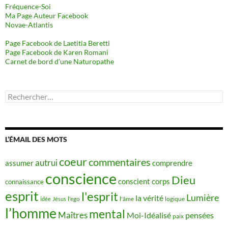
Fréquence-Soi
Ma Page Auteur Facebook
Novae-Atlantis
Page Facebook de Laetitia Beretti
Page Facebook de Karen Romani
Carnet de bord d’une Naturopathe
Rechercher :
L’ÉMAIL DES MOTS
coeur
commentaires
autrui
assumer
comprendre
conscience
Dieu
conscient
corps
connaissance
esprit
l'esprit
Lumière
la vérité
idée
Jésus
l'ego
l'âme
logique
l’homme
mental
Maîtres
Moi-Idéalisé
pensées
paix