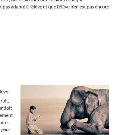
st pas adapté à l’élève et que l’élève n’en est pas encore
élève
ruit,
ur doit
tement
uire.
« pour