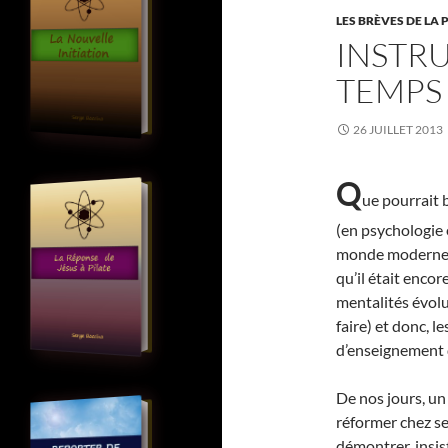
LES BRÈVES DE LA 
INSTR
TEMPS
26 JUILLET 2013
Q
ue pourrait 
(en psychologie 
monde moderne 
qu’il était encor
mentalités évolu
faire) et donc, l
d’enseignement d
De nos jours, un
réformer chez se
démontrer, insis