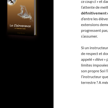
ce coup ci »
et da
l’attente de meil
définitivement 
d’entre les élève
extensions demeu
progressent pas,
s’assumer.
Si un instructeur
de respect et don
appelé «
élève
» 
limites imposées 
son propre Soi l’
l’instructeur que
terrestre ? A méd