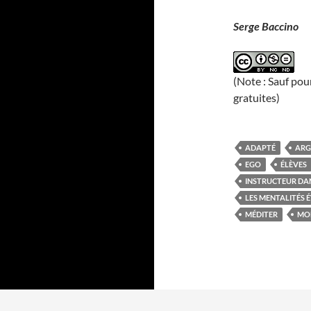
Serge Baccino
(Note : Sauf pou
gratuites)
ADAPTÉ
ARG
EGO
ÉLÈVES
INSTRUCTEUR DA
LES MENTALITÉS
MÉDITER
MO