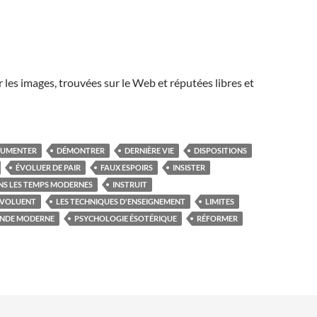
r les images, trouvées sur le Web et réputées libres et
UMENTER
DÉMONTRER
DERNIÈRE VIE
DISPOSITIONS
ÉVOLUER DE PAIR
FAUX ESPOIRS
INSISTER
NS LES TEMPS MODERNES
INSTRUIT
 ÉVOLUENT
LES TECHNIQUES D'ENSEIGNEMENT
LIMITES
NDE MODERNE
PSYCHOLOGIE ÉSOTÉRIQUE
RÉFORMER