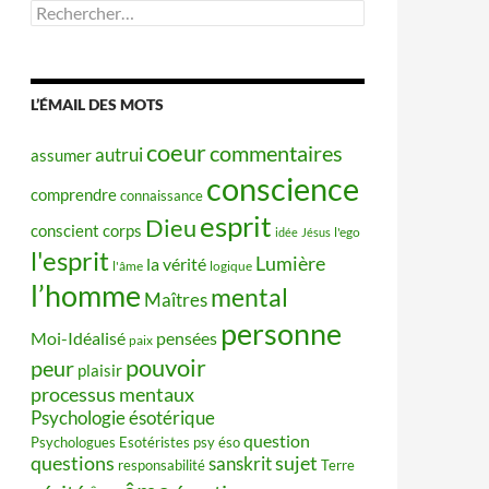
Rechercher :
L’ÉMAIL DES MOTS
coeur
commentaires
autrui
assumer
conscience
comprendre
connaissance
esprit
Dieu
conscient
corps
idée
Jésus
l'ego
l'esprit
Lumière
la vérité
l'âme
logique
l’homme
mental
Maîtres
personne
Moi-Idéalisé
pensées
paix
pouvoir
peur
plaisir
processus mentaux
Psychologie ésotérique
question
Psychologues Esotéristes
psy éso
questions
sujet
sanskrit
responsabilité
Terre