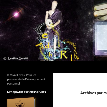
Aller
au
contenu
Recherche
© Vivre Livres! Pour les
passionnés de Développement
Personnel
MES QUATRE PREMIERS LIVRES
Archives par m