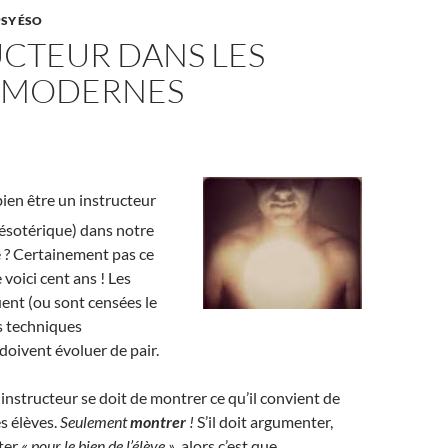
PSY ÉSO
UCTEUR DANS LES
 MODERNES
bien être un instructeur
ésotérique) dans notre
? Certainement pas ce
e voici cent ans ! Les
ent (ou sont censées le
es techniques
oivent évoluer de pair.
 instructeur se doit de montrer ce qu’il convient de
s élèves.
Seulement
montrer
!
S’il doit argumenter,
ter
« pour le bien de l’élève »
, alors c’est que