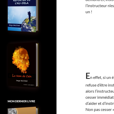
l’instructeur n’e
un !
E
n effet, si un 
refuse d’être inst
alors l’instructe
cesser immédia
MON DERNIER LIVRE
d’aider et d’instr
Non pas cesser