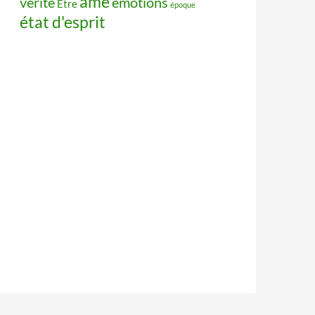
âme
vérité
émotions
Être
époque
état d'esprit