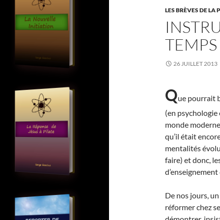
LES BRÈVES DE LA 
INSTR
TEMPS
26 JUILLET 2013
Q
ue pourrait 
(en psychologie 
monde moderne 
qu’il était encor
mentalités évolu
faire) et donc, l
d’enseignement d
De nos jours, un
réformer chez se
démontrer, insis