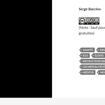
Serge Baccino
(Note : Sauf pou
gratuites)
ADAPTÉ
ARG
EGO
ÉLÈVES
INSTRUCTEUR DA
LES MENTALITÉS
MÉDITER
MO