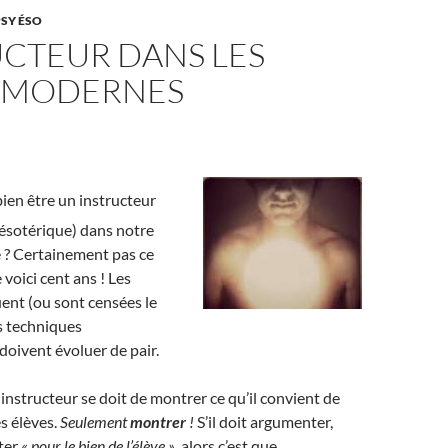
PSY ÉSO
UCTEUR DANS LES
 MODERNES
bien être un instructeur
ésotérique) dans notre
? Certainement pas ce
e voici cent ans ! Les
ent (ou sont censées le
es techniques
oivent évoluer de pair.
 instructeur se doit de montrer ce qu’il convient de
s élèves.
Seulement
montrer
!
S’il doit argumenter,
ter
« pour le bien de l’élève »
, alors c’est que