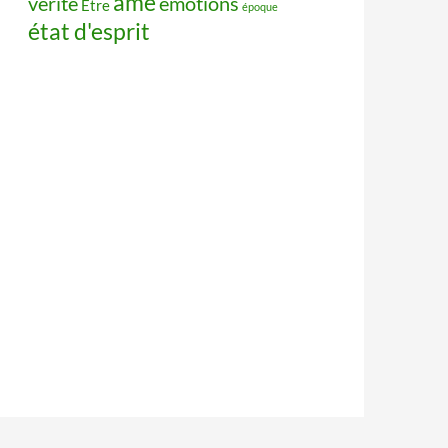
âme
vérité
émotions
Être
époque
état d'esprit