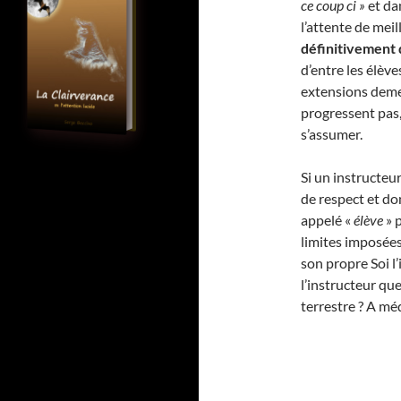
ce coup ci »
et da
l’attente de meil
définitivement 
d’entre les élève
extensions demeu
progressent pas,
s’assumer.
Si un instructeur
de respect et don
appelé «
élève
» 
limites imposées 
son propre Soi l’
l’instructeur que
terrestre ? A méd