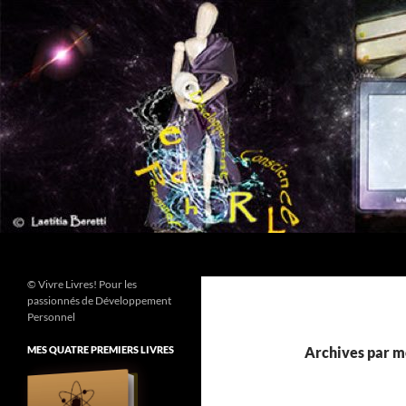
Aller
au
contenu
Recherche
© Vivre Livres! Pour les
passionnés de Développement
Personnel
MES QUATRE PREMIERS LIVRES
Archives par mo