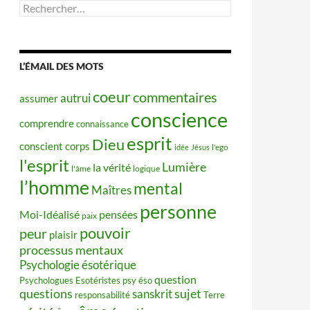
Rechercher :
L’ÉMAIL DES MOTS
coeur
commentaires
autrui
assumer
conscience
comprendre
connaissance
esprit
Dieu
conscient
corps
idée
Jésus
l'ego
l'esprit
Lumière
la vérité
l'âme
logique
l’homme
mental
Maîtres
personne
Moi-Idéalisé
pensées
paix
pouvoir
peur
plaisir
processus mentaux
Psychologie ésotérique
question
Psychologues Esotéristes
psy éso
questions
sujet
sanskrit
responsabilité
Terre