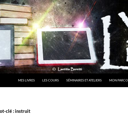
MES LIVRES
LES COURS
SÉMINAIRES ET ATELIERS
MON PARCO
t-clé : instruit