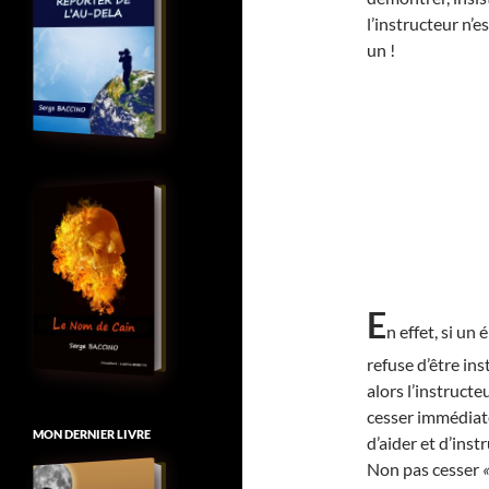
l’instructeur n’e
un !
E
n effet, si un 
refuse d’être inst
alors l’instructe
cesser immédia
MON DERNIER LIVRE
d’aider et d’instr
Non pas cesser