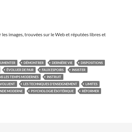
r les images, trouvées sur le Web et réputées libres et
UMENTER
DÉMONTRER
DERNIÈRE VIE
DISPOSITIONS
ÉVOLUER DE PAIR
FAUX ESPOIRS
INSISTER
NS LES TEMPS MODERNES
INSTRUIT
 ÉVOLUENT
LES TECHNIQUES D'ENSEIGNEMENT
LIMITES
NDE MODERNE
PSYCHOLOGIE ÉSOTÉRIQUE
RÉFORMER