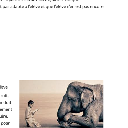
st pas adapté à l’élève et que l’élève n’en est pas encore
élève
ruit,
ur doit
tement
uire.
« pour