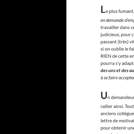
L
e plus fumant, 
en demande d’em
travailler dans c
judicieux, pour c
passant (très) v
si on oublie le 
RIEN de cette ent
pourra s’y adapte
des uns et des a
à
se faire accepte
U
n demandeur d
rallier ainsi. Tou
anciens collègues
lettre de motiva
pour obtenir une