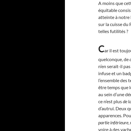
A moins que cet
équitable consis
atteinte à notre
sur la cuisse du 
telles futilités ?
C
ar il est tou
quelconque, de
n’en serait-il pa
infuse et un badg
l’ensemble des te
être temps que l
au sein d’une d
ce n’est plus
de l
d’autrui. Deux q
apparences. Pour
partie inférieure
,
voire à des vache