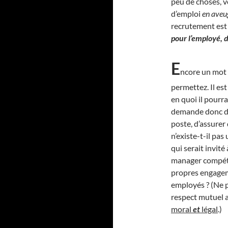
peu de choses, v
d’emploi
en aveu
recrutement est 
pour l’employé, d’
E
ncore un mot 
permettez. Il es
en quoi il pourra
demande donc de 
poste, d’assurer 
n’existe-t-il pas
qui serait invité
manager compétan
propres engageme
employés ? (Ne p
respect mutuel a
moral
et
légal
.)