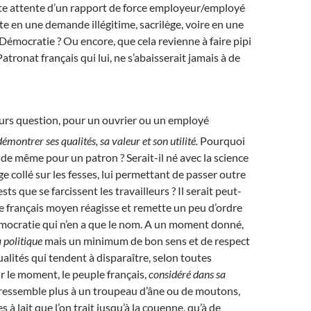
te attente d’un rapport de force employeur/employé
te en une demande illégitime, sacrilège, voire en une
 Démocratie ? Ou encore, que cela revienne à faire pipi
Patronat français qui lui, ne s’abaisserait jamais à de
jours question, pour un ouvrier ou un employé
démontrer ses qualités, sa valeur et son utilité.
Pourquoi
s de même pour un patron ? Serait-il né avec la science
e collé sur les fesses, lui permettant de passer outre
sts que se farcissent les travailleurs ? Il serait peut-
e français moyen réagisse et remette un peu d’ordre
émocratie qui n’en a que le nom. A un moment donné,
a politique
mais un minimum de bon sens et de respect
ualités qui tendent à disparaître, selon toutes
 le moment, le peuple français,
considéré dans sa
 ressemble plus à un troupeau d’âne ou de moutons,
s à lait que l’on trait jusqu’à la couenne, qu’à de