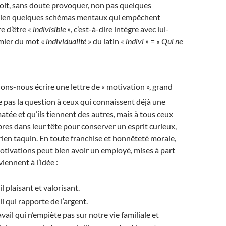
doit, sans doute provoquer, non pas quelques
 bien quelques schémas mentaux qui empêchent
e d’être
« indivisible »
, c’est-à-dire intègre avec lui-
mier du mot «
individualité
» du latin
« indivi »
=
« Qui ne
ons-nous écrire une lettre de « motivation », grand
e pas la question à ceux qui connaissent déjà une
tée et qu’ils tiennent des autres, mais à tous ceux
ibres dans leur tête pour conserver un esprit curieux,
rien taquin. En toute franchise et honnêteté morale,
otivations peut bien avoir un employé, mises à part
viennent à l’idée :
l plaisant et valorisant.
l qui rapporte de l’argent.
vail qui n’empiète pas sur notre vie familiale et