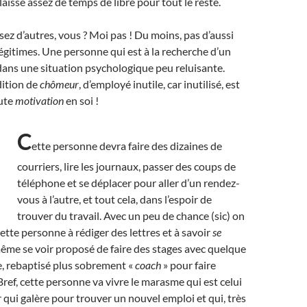
laisse assez de temps de libre pour tout le reste.
ez d’autres, vous ? Moi pas ! Du moins, pas d’aussi
égitimes.
U
ne personne qui est à la recherche d’un
dans une situation psychologique peu reluisante.
dition de
chômeur
, d’employé inutile, car inutilisé, est
aute
motivation
en soi !
C
ette personne devra faire des dizaines de
courriers, lire les journaux, passer des coups de
téléphone et se déplacer pour aller d’un rendez-
vous à l’autre, et tout cela, dans l’espoir de
trouver du travail. Avec un peu de chance (sic) on
ette personne à rédiger des lettres et à savoir
se
même se voir proposé de faire des stages avec quelque
 rebaptisé plus sobrement «
coach
» pour faire
 Bref, cette personne va vivre le marasme qui est celui
qui galère pour trouver un nouvel emploi et qui, très