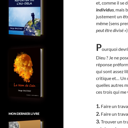
et, comme il se 
individus
, mais
justement un êtr
même (sens pre
peut être divisé »
)
P
ourquoi devri
Dieu ? Je ne pos
réponse préforma
qui sont assez l
critique et… Un 
quelles autres m
ces trois qui me 
1.
Faire un travai
2.
Faire un travai
MON DERNIER LIVRE
3.
Trouver un tra