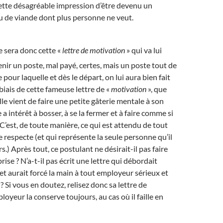
cette désagréable impression d’être devenu un
u de viande dont plus personne ne veut.
e sera donc cette «
lettre de motivation
» qui va lui
nir un poste, mal payé, certes, mais un poste tout de
our laquelle et dès le départ, on lui aura bien fait
biais de cette fameuse lettre de «
motivation
», que
le vient de faire une petite gâterie mentale à son
e a intérêt à bosser, à se la fermer et à faire comme si
! C’est, de toute manière, ce qui est attendu de tout
 respecte (et qui représente la seule personne qu’il
rs.) Après tout, ce postulant ne désirait-il pas faire
prise ? N’a-t-il pas écrit une lettre qui débordait
t aurait forcé la main à tout employeur sérieux et
 Si vous en doutez, relisez donc sa lettre de
loyeur la conserve toujours, au cas où il faille en