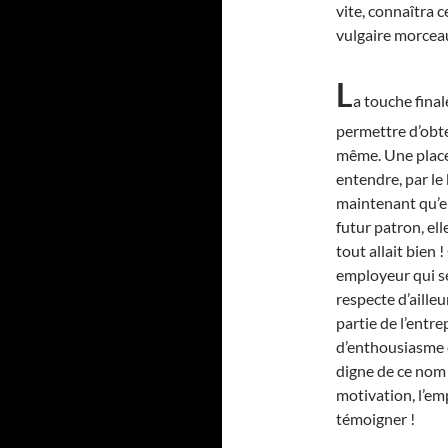
vite, connaîtra 
vulgaire morcea
L
a touche final
permettre d’obte
même. Une place p
entendre, par le 
maintenant qu’el
futur patron, ell
tout allait bien 
employeur qui se
respecte d’ailleu
partie de l’entre
d’enthousiasme e
digne de ce nom ?
motivation, l’emp
témoigner !