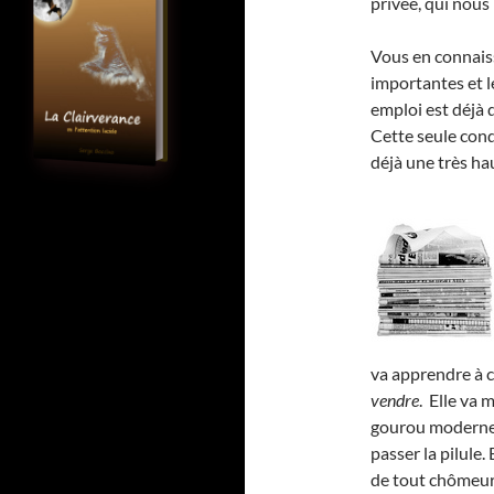
privée, qui nous 
Vous en connaiss
importantes et l
emploi est déjà 
Cette seule con
déjà une très h
va apprendre à c
vendre
. Elle va 
gourou moderne,
passer la pilule.
de tout chômeur 