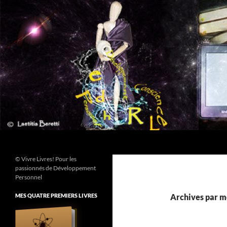
Aller
au
contenu
Recherche
© Vivre Livres! Pour les
passionnés de Développement
Personnel
MES QUATRE PREMIERS LIVRES
Archives par mo