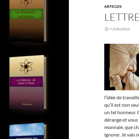
ARTICLES
LETTRE
7 JUIN 2013
l’idée de travail
qu’il est non seu
un tel honneur. 
dérange et vous 
monnaie, que ch
ignorer. Je vais