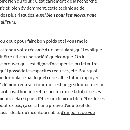
oire rien du tout ! C’est carrément de la recherche
gle
et, bien évidemment, cette technique de
des plus risquées,
aussi bien pour l’employeur que
ailleurs.
ou deux pour faire bon poids et si vous me le
t attendu voire réclamé d’un postulant, qu’il explique
it être utile à une société quelconque. On lui
prouver qu’il est digne d’occuper tel ou tel autre
qu’il possède les capacités requises, etc. Pourquoi
 un formulaire par lequel ce serait le futur employeur
 à démontrer à son tour, qu’il est un gestionnaire et un
t, loyal,honnête et respectueux de la loi et de ses
nts, cela en plus d’être soucieux du bien-être de ses
ouffez pas, ça serait une preuve d’équité et de
ussi idéale qu’incontournable,
d’un point de vue