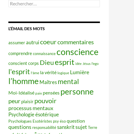
Rechercher :
L’ÉMAIL DES MOTS
coeur
commentaires
autrui
assumer
conscience
comprendre
connaissance
esprit
Dieu
conscient
corps
idée
Jésus
l'ego
l'esprit
Lumière
la vérité
l'âme
logique
l’homme
mental
Maîtres
personne
Moi-Idéalisé
pensées
paix
pouvoir
peur
plaisir
processus mentaux
Psychologie ésotérique
question
Psychologues Esotéristes
psy éso
questions
sujet
sanskrit
responsabilité
Terre