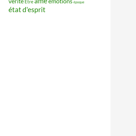
âme
vérité
émotions
Être
époque
état d'esprit