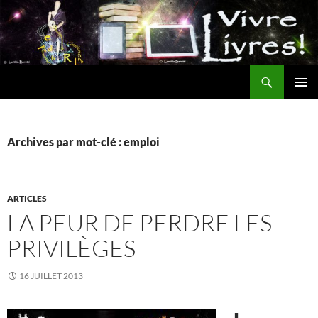
Aller
au
contenu
Recherche
MENU
PRINCI
Archives par mot-clé : emploi
ARTICLES
LA PEUR DE PERDRE LES
PRIVILÈGES
16 JUILLET 2013