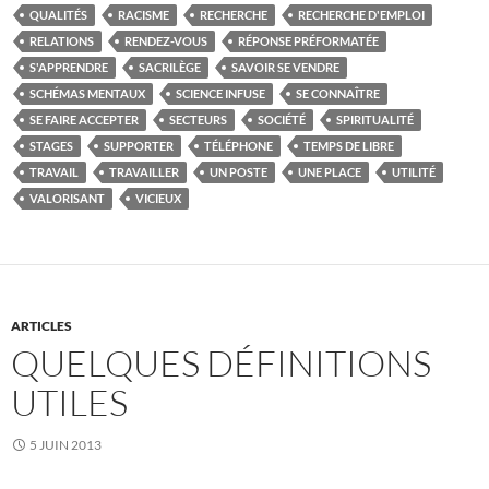
QUALITÉS
RACISME
RECHERCHE
RECHERCHE D'EMPLOI
RELATIONS
RENDEZ-VOUS
RÉPONSE PRÉFORMATÉE
S'APPRENDRE
SACRILÈGE
SAVOIR SE VENDRE
SCHÉMAS MENTAUX
SCIENCE INFUSE
SE CONNAÎTRE
SE FAIRE ACCEPTER
SECTEURS
SOCIÉTÉ
SPIRITUALITÉ
STAGES
SUPPORTER
TÉLÉPHONE
TEMPS DE LIBRE
TRAVAIL
TRAVAILLER
UN POSTE
UNE PLACE
UTILITÉ
VALORISANT
VICIEUX
ARTICLES
QUELQUES DÉFINITIONS
UTILES
5 JUIN 2013