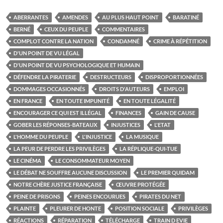
ABERRANTES
AMENDES
AU PLUS HAUT POINT
BARATINÉ
BERNÉ
CEUX DU PEUPLE
COMMENTAIRES
COMPLOT CONTRE LA NATION
CONDAMNÉ
CRIME À RÉPÉTITION
D'UN POINT DE VU LÉGAL
D'UN POINT DE VU PSYCHOLOGIQUE ET HUMAIN
DÉFENDRE LA PIRATERIE
DESTRUCTEURS
DISPROPORTIONNÉES
DOMMAGES OCCASIONNÉS
DROITS D'AUTEURS
EMPLOI
EN FRANCE
EN TOUTE IMPUNITÉ
EN TOUTE LÉGALITÉ
ENCOURAGER CE QUI EST ILLÉGAL
FINANCES
GAIN DE CAUSE
GOBER LES RÉPONSES-BATEAUX
INJUSTICES
L'ETAT
L'HOMME DU PEUPLE
L'INJUSTICE
LA MUSIQUE
LA PEUR DE PERDRE LES PRIVILÈGES
LA RÉPLIQUE-QUI-TUE
LE CINÉMA
LE CONSOMMATEUR MOYEN
LE DÉBAT NE SOUFFRE AUCUNE DISCUSSION
LE PREMIER QUIDAM
NOTRE CHÈRE JUSTICE FRANÇAISE
ŒUVRE PROTÉGÉE
PEINE DE PRISONS
PEINES ENCOURUES
PIRATES DU NET
PLAINTE
PLEURER DE HONTE
POSITION SOCIALE
PRIVILÈGES
RÉACTIONS
RÉPARATION
TÉLÉCHARGE
TRAIN D EVIE