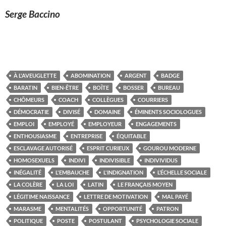
Serge Baccino
À L'AVEUGLETTE
ABOMINATION
ARGENT
BADGE
BARATIN
BIEN-ÊTRE
BOÎTE
BOSSER
BUREAU
CHÔMEURS
COACH
COLLÈGUES
COURRIERS
DÉMOCRATIE
DIVISÉ
DOMAINE
ÉMINENTS SOCIOLOGUES
EMPLOI
EMPLOYÉ
EMPLOYEUR
ENGAGEMENTS
ENTHOUSIASME
ENTREPRISE
ÉQUITABLE
ESCLAVAGE AUTORISÉ
ESPRIT CURIEUX
GOUROU MODERNE
HOMOSEXUELS
INDIVI
INDIVISIBLE
INDIVIVIDUS
INÉGALITÉ
L'EMBAUCHE
L'INDIGNATION
L’ÉCHELLE SOCIALE
LA COLÈRE
LA LOI
LATIN
LE FRANÇAIS MOYEN
LÉGITIME NAISSANCE
LETTRE DE MOTIVATION
MAL PAYÉ
MARASME
MENTALITÉS
OPPORTUNITÉ
PATRON
POLITIQUE
POSTE
POSTULANT
PSYCHOLOGIE SOCIALE