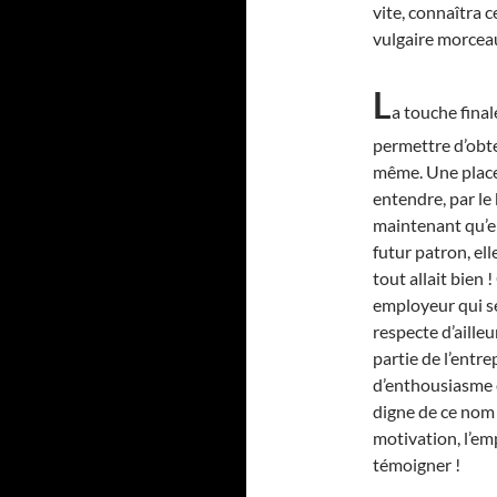
vite, connaîtra 
vulgaire morcea
L
a touche final
permettre d’obte
même. Une place p
entendre, par le 
maintenant qu’el
futur patron, ell
tout allait bien 
employeur qui se
respecte d’ailleu
partie de l’entre
d’enthousiasme e
digne de ce nom ?
motivation, l’emp
témoigner !