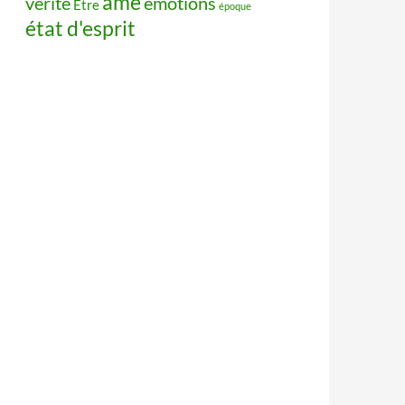
âme
vérité
émotions
Être
époque
état d'esprit