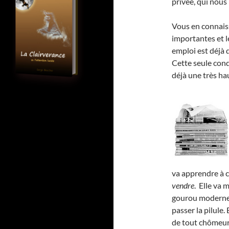
privée, qui nous 
Vous en connaiss
importantes et l
emploi est déjà 
Cette seule con
déjà une très h
va apprendre à c
vendre
. Elle va 
gourou moderne,
passer la pilule.
de tout chômeur 