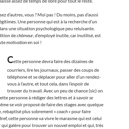
laisse assez de temps de libre pour tout le reste.
ez d’autres, vous ? Moi pas ! Du moins, pas d’aussi
égitimes.
U
ne personne qui est à la recherche d’un
dans une situation psychologique peu reluisante.
dition de
chômeur
, d’employé inutile, car inutilisé, est
aute
motivation
en soi !
C
ette personne devra faire des dizaines de
courriers, lire les journaux, passer des coups de
téléphone et se déplacer pour aller d’un rendez-
vous à l’autre, et tout cela, dans l’espoir de
trouver du travail. Avec un peu de chance (sic) on
ette personne à rédiger des lettres et à savoir
se
même se voir proposé de faire des stages avec quelque
 rebaptisé plus sobrement «
coach
» pour faire
 Bref, cette personne va vivre le marasme qui est celui
qui galère pour trouver un nouvel emploi et qui, très