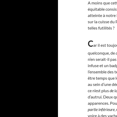
A moins que cet
équitable consis
atteinte à notre
sur la cuisse du 
telles futilités ?
C
ar il est tou
quelconque, de
n’en serait-il pa
infuse et un badg
l’ensemble des te
être temps que l
au sein d’une d
ce n’est plus
de l
d’autrui. Deux q
apparences. Pour
partie inférieure
,
voire à des vache