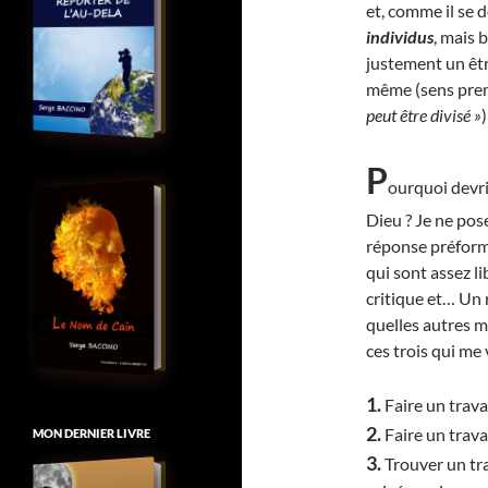
et, comme il se 
individus
, mais
justement un êtr
même (sens pre
peut être divisé »
)
P
ourquoi devri
Dieu ? Je ne pos
réponse préforma
qui sont assez l
critique et… Un 
quelles autres m
ces trois qui me 
1.
Faire un travai
2.
Faire un travai
MON DERNIER LIVRE
3.
Trouver un tra