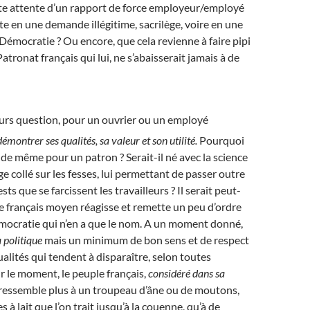
te attente d’un rapport de force employeur/employé
te en une demande illégitime, sacrilège, voire en une
 Démocratie ? Ou encore, que cela revienne à faire pipi
Patronat français qui lui, ne s’abaisserait jamais à de
jours question, pour un ouvrier ou un employé
démontrer ses qualités, sa valeur et son utilité.
Pourquoi
s de même pour un patron ? Serait-il né avec la science
e collé sur les fesses, lui permettant de passer outre
sts que se farcissent les travailleurs ? Il serait peut-
e français moyen réagisse et remette un peu d’ordre
émocratie qui n’en a que le nom. A un moment donné,
a politique
mais un minimum de bon sens et de respect
ualités qui tendent à disparaître, selon toutes
 le moment, le peuple français,
considéré dans sa
 ressemble plus à un troupeau d’âne ou de moutons,
s à lait que l’on trait jusqu’à la couenne, qu’à de