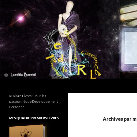
Aller
au
contenu
Recherche
© Vivre Livres! Pour les
passionnés de Développement
Personnel
MES QUATRE PREMIERS LIVRES
Archives par mo