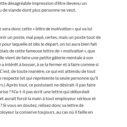
cette désagréable impression d’être devenu un
u de viande dont plus personne ne veut.
e sera donc cette «
lettre de motivation
» qui va lui
nir un poste, mal payé, certes, mais un poste tout de
our laquelle et dès le départ, on lui aura bien fait
biais de cette fameuse lettre de «
motivation
», que
le vient de faire une petite gâterie mentale à son
e a intérêt à bosser, à se la fermer et à faire comme si
! C’est, de toute manière, ce qui est attendu de tout
 respecte (et qui représente la seule personne qu’il
rs.) Après tout, ce postulant ne désirait-il pas faire
prise ? N’a-t-il pas écrit une lettre qui débordait
t aurait forcé la main à tout employeur sérieux et
 Si vous en doutez, relisez donc sa lettre de
loyeur la conserve toujours, au cas où il faille en