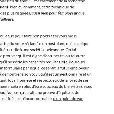
oire rien du tout ! C’est carrément de la recherche
gle
et, bien évidemment, cette technique de
des plus risquées,
aussi bien pour l’employeur que
ailleurs.
ou deux pour faire bon poids et si vous me le
t attendu voire réclamé d’un postulant, qu’il explique
it être utile à une société quelconque. On lui
prouver qu’il est digne d’occuper tel ou tel autre
qu’il possède les capacités requises, etc. Pourquoi
 un formulaire par lequel ce serait le futur employeur
 à démontrer à son tour, qu’il est un gestionnaire et un
t, loyal,honnête et respectueux de la loi et de ses
nts, cela en plus d’être soucieux du bien-être de ses
ouffez pas, ça serait une preuve d’équité et de
ussi idéale qu’incontournable,
d’un point de vue