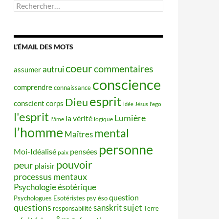
Rechercher :
L’ÉMAIL DES MOTS
coeur
commentaires
autrui
assumer
conscience
comprendre
connaissance
esprit
Dieu
conscient
corps
idée
Jésus
l'ego
l'esprit
Lumière
la vérité
l'âme
logique
l’homme
mental
Maîtres
personne
Moi-Idéalisé
pensées
paix
pouvoir
peur
plaisir
processus mentaux
Psychologie ésotérique
question
Psychologues Esotéristes
psy éso
questions
sujet
sanskrit
responsabilité
Terre