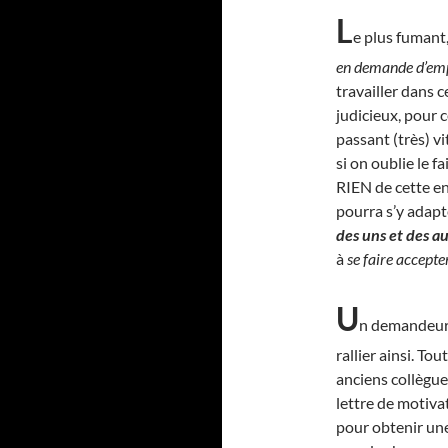
L
e plus fumant, 
en demande d’em
travailler dans c
judicieux, pour c
passant (très) v
si on oublie le 
RIEN de cette ent
pourra s’y adapte
des uns et des a
à
se faire accepte
U
n demandeur d
rallier ainsi. Tou
anciens collègues
lettre de motiva
pour obtenir une