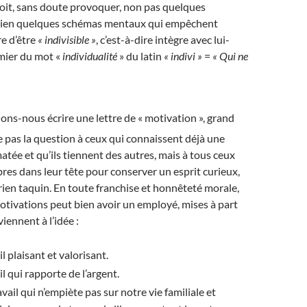
doit, sans doute provoquer, non pas quelques
 bien quelques schémas mentaux qui empêchent
e d’être
« indivisible »
, c’est-à-dire intègre avec lui-
mier du mot «
individualité
» du latin
« indivi »
=
« Qui ne
ons-nous écrire une lettre de « motivation », grand
e pas la question à ceux qui connaissent déjà une
tée et qu’ils tiennent des autres, mais à tous ceux
ibres dans leur tête pour conserver un esprit curieux,
rien taquin. En toute franchise et honnêteté morale,
otivations peut bien avoir un employé, mises à part
viennent à l’idée :
l plaisant et valorisant.
l qui rapporte de l’argent.
vail qui n’empiète pas sur notre vie familiale et