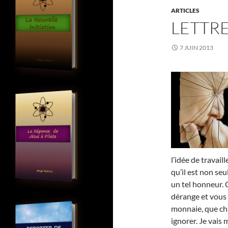
ARTICLES
LETTRE
7 JUIN 2013
l’idée de travail
qu’il est non seu
un tel honneur. 
dérange et vous 
monnaie, que ch
ignorer. Je vais