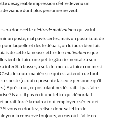
cette désagréable impression d’être devenu un
u de viande dont plus personne ne veut.
e sera donc cette «
lettre de motivation
» qui va lui
nir un poste, mal payé, certes, mais un poste tout de
our laquelle et dès le départ, on lui aura bien fait
biais de cette fameuse lettre de «
motivation
», que
le vient de faire une petite gâterie mentale à son
e a intérêt à bosser, à se la fermer et à faire comme si
! C’est, de toute manière, ce qui est attendu de tout
 respecte (et qui représente la seule personne qu’il
rs.) Après tout, ce postulant ne désirait-il pas faire
prise ? N’a-t-il pas écrit une lettre qui débordait
t aurait forcé la main à tout employeur sérieux et
 Si vous en doutez, relisez donc sa lettre de
loyeur la conserve toujours, au cas où il faille en