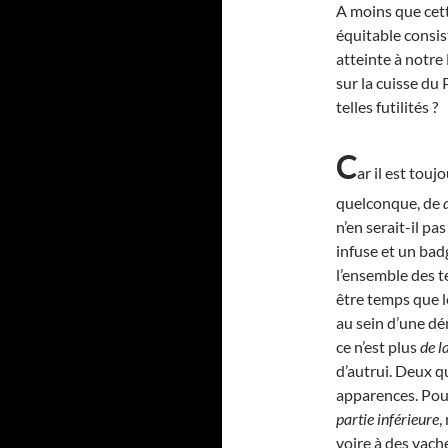
A moins que cet
équitable consis
atteinte à notre
sur la cuisse du 
telles futilités ?
C
ar il est tou
quelconque, de
n’en serait-il pa
infuse et un badg
l’ensemble des te
être temps que l
au sein d’une d
ce n’est plus
de l
d’autrui. Deux q
apparences. Pour
partie inférieure
,
voire à des vache