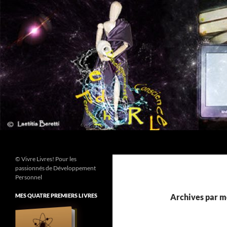
Aller
au
contenu
Recherche
© Vivre Livres! Pour les
passionnés de Développement
Personnel
MES QUATRE PREMIERS LIVRES
Archives par mo