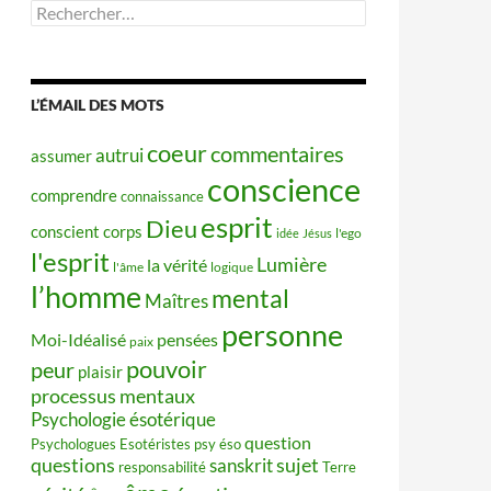
Rechercher :
L’ÉMAIL DES MOTS
coeur
commentaires
autrui
assumer
conscience
comprendre
connaissance
esprit
Dieu
conscient
corps
idée
Jésus
l'ego
l'esprit
Lumière
la vérité
l'âme
logique
l’homme
mental
Maîtres
personne
Moi-Idéalisé
pensées
paix
pouvoir
peur
plaisir
processus mentaux
Psychologie ésotérique
question
Psychologues Esotéristes
psy éso
questions
sujet
sanskrit
responsabilité
Terre