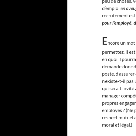
peu de choses, v
d’emploi
en aveu
recrutement est 
pour l’employé, d’
E
ncore un mot 
permettez. Il es
en quoi il pourra
demande donc de 
poste, d’assurer 
n’existe-t-il pas
qui serait invité
manager compétan
propres engageme
employés ? (Ne p
respect mutuel a
moral
et
légal
.)