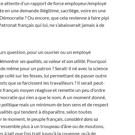
te attente d’un rapport de force employeur/employé
te en une demande illégitime, sacrilège, voire en une
 Démocratie ? Ou encore, que cela revienne à faire pipi
Patronat français qui lui, ne s’abaisserait jamais à de
jours question, pour un ouvrier ou un employé
démontrer ses qualités, sa valeur et son utilité.
Pourquoi
s de même pour un patron ? Serait-il né avec la science
e collé sur les fesses, lui permettant de passer outre
sts que se farcissent les travailleurs ? Il serait peut-
e français moyen réagisse et remette un peu d’ordre
émocratie qui n’en a que le nom. A un moment donné,
a politique
mais un minimum de bon sens et de respect
ualités qui tendent à disparaître, selon toutes
 le moment, le peuple français,
considéré dans sa
 ressemble plus à un troupeau d’âne ou de moutons,
s à lait que l’on trait jusqu’à la couenne, qu’à de