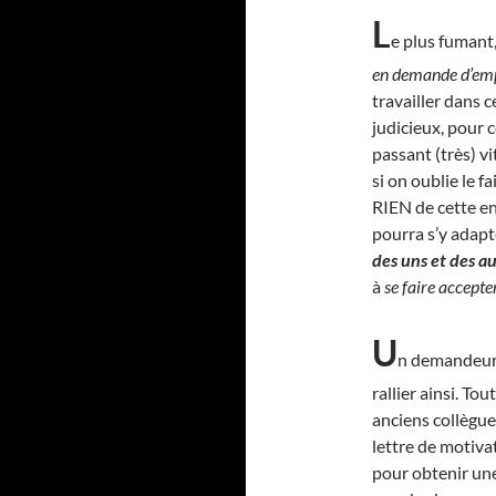
L
e plus fumant, 
en demande d’em
travailler dans c
judicieux, pour c
passant (très) v
si on oublie le 
RIEN de cette ent
pourra s’y adapte
des uns et des a
à
se faire accepte
U
n demandeur d
rallier ainsi. Tou
anciens collègues
lettre de motiva
pour obtenir une