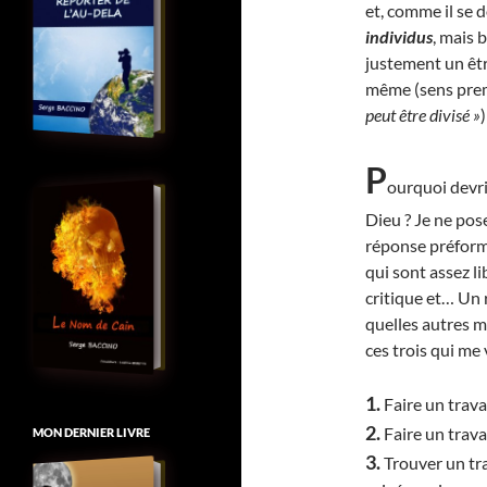
et, comme il se 
individus
, mais
justement un êtr
même (sens pre
peut être divisé »
)
P
ourquoi devri
Dieu ? Je ne pos
réponse préforma
qui sont assez l
critique et… Un 
quelles autres m
ces trois qui me 
1.
Faire un travai
2.
Faire un travai
MON DERNIER LIVRE
3.
Trouver un tra