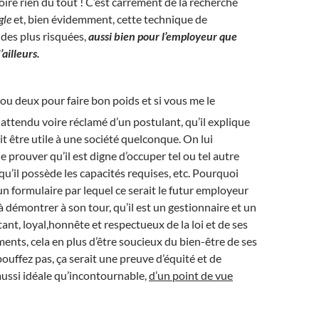
oire rien du tout ! C’est carrément de la recherche
gle
et, bien évidemment, cette technique de
des plus risquées,
aussi bien pour l’employeur que
ailleurs.
ou deux pour faire bon poids et si vous me le
t attendu voire réclamé d’un postulant, qu’il explique
it être utile à une société quelconque. On lui
prouver qu’il est digne d’occuper tel ou tel autre
qu’il possède les capacités requises, etc. Pourquoi
 un formulaire par lequel ce serait le futur employeur
 à démontrer à son tour, qu’il est un gestionnaire et un
t, loyal,honnête et respectueux de la loi et de ses
nts, cela en plus d’être soucieux du bien-être de ses
ouffez pas, ça serait une preuve d’équité et de
ussi idéale qu’incontournable,
d’un point de vue