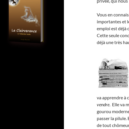
privée, qui nous 
Vous en connaiss
importantes et l
emploi est déjà 
Cette seule con
déjà une très h
va apprendre à c
vendre
. Elle va 
gourou moderne,
passer la pilule.
de tout chômeur 