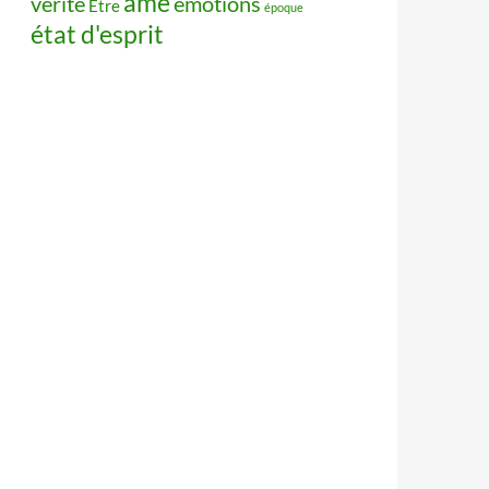
âme
vérité
émotions
Être
époque
état d'esprit