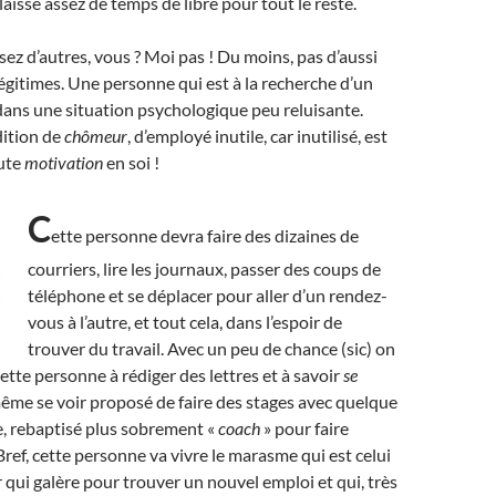
laisse assez de temps de libre pour tout le reste.
ez d’autres, vous ? Moi pas ! Du moins, pas d’aussi
égitimes.
U
ne personne qui est à la recherche d’un
dans une situation psychologique peu reluisante.
dition de
chômeur
, d’employé inutile, car inutilisé, est
aute
motivation
en soi !
C
ette personne devra faire des dizaines de
courriers, lire les journaux, passer des coups de
téléphone et se déplacer pour aller d’un rendez-
vous à l’autre, et tout cela, dans l’espoir de
trouver du travail. Avec un peu de chance (sic) on
ette personne à rédiger des lettres et à savoir
se
même se voir proposé de faire des stages avec quelque
 rebaptisé plus sobrement «
coach
» pour faire
 Bref, cette personne va vivre le marasme qui est celui
qui galère pour trouver un nouvel emploi et qui, très