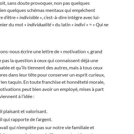
doit, sans doute provoquer, non pas quelques
 bien quelques schémas mentaux qui empêchent
e d’être
« indivisible »
, c’est-à-dire intègre avec lui-
mier du mot «
individualité
» du latin
« indivi »
=
« Qui ne
ons-nous écrire une lettre de « motivation », grand
e pas la question à ceux qui connaissent déjà une
tée et qu’ils tiennent des autres, mais à tous ceux
ibres dans leur tête pour conserver un esprit curieux,
rien taquin. En toute franchise et honnêteté morale,
otivations peut bien avoir un employé, mises à part
viennent à l’idée :
l plaisant et valorisant.
l qui rapporte de l’argent.
vail qui n’empiète pas sur notre vie familiale et