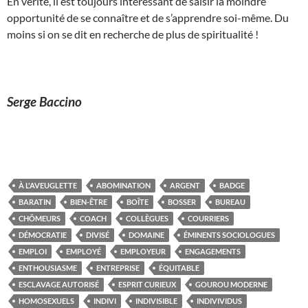
En vérité, il est toujours intéressant de saisir la moindre
opportunité de se connaître et de s’apprendre soi-même. Du
moins si on se dit en recherche de plus de spiritualité !
Serge Baccino
À L'AVEUGLETTE
ABOMINATION
ARGENT
BADGE
BARATIN
BIEN-ÊTRE
BOÎTE
BOSSER
BUREAU
CHÔMEURS
COACH
COLLÈGUES
COURRIERS
DÉMOCRATIE
DIVISÉ
DOMAINE
ÉMINENTS SOCIOLOGUES
EMPLOI
EMPLOYÉ
EMPLOYEUR
ENGAGEMENTS
ENTHOUSIASME
ENTREPRISE
ÉQUITABLE
ESCLAVAGE AUTORISÉ
ESPRIT CURIEUX
GOUROU MODERNE
HOMOSEXUELS
INDIVI
INDIVISIBLE
INDIVIVIDUS