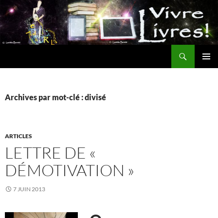
Aller
au
contenu
Recherche
MENU
PRINCI
Archives par mot-clé : divisé
ARTICLES
LETTRE DE «
DÉMOTIVATION »
7 JUIN 2013