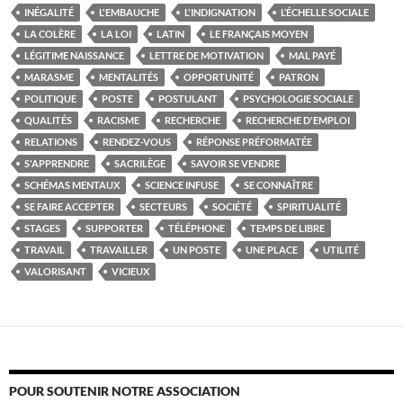
INÉGALITÉ
L'EMBAUCHE
L'INDIGNATION
L’ÉCHELLE SOCIALE
LA COLÈRE
LA LOI
LATIN
LE FRANÇAIS MOYEN
LÉGITIME NAISSANCE
LETTRE DE MOTIVATION
MAL PAYÉ
MARASME
MENTALITÉS
OPPORTUNITÉ
PATRON
POLITIQUE
POSTE
POSTULANT
PSYCHOLOGIE SOCIALE
QUALITÉS
RACISME
RECHERCHE
RECHERCHE D'EMPLOI
RELATIONS
RENDEZ-VOUS
RÉPONSE PRÉFORMATÉE
S'APPRENDRE
SACRILÈGE
SAVOIR SE VENDRE
SCHÉMAS MENTAUX
SCIENCE INFUSE
SE CONNAÎTRE
SE FAIRE ACCEPTER
SECTEURS
SOCIÉTÉ
SPIRITUALITÉ
STAGES
SUPPORTER
TÉLÉPHONE
TEMPS DE LIBRE
TRAVAIL
TRAVAILLER
UN POSTE
UNE PLACE
UTILITÉ
VALORISANT
VICIEUX
POUR SOUTENIR NOTRE ASSOCIATION