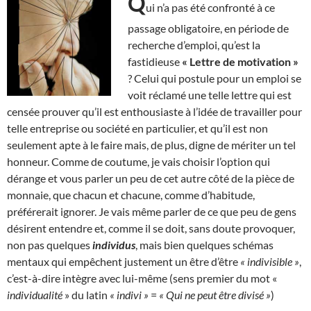
Q
ui n’a pas été confronté à ce
passage obligatoire, en période de
recherche d’emploi, qu’est la
fastidieuse
« Lettre de motivation »
? Celui qui postule pour un emploi se
voit réclamé une telle lettre qui est
censée prouver qu’il est enthousiaste à l’idée de travailler pour
telle entreprise ou société en particulier, et qu’il est non
seulement apte à le faire mais, de plus, digne de mériter un tel
honneur. Comme de coutume, je vais choisir l’option qui
dérange et vous parler un peu de cet autre côté de la pièce de
monnaie, que chacun et chacune, comme d’habitude,
préférerait ignorer. Je vais même parler de ce que peu de gens
désirent entendre et, comme il se doit, sans doute provoquer,
non pas quelques
individus
, mais bien quelques schémas
mentaux qui empêchent justement un être d’être
« indivisible »
,
c’est-à-dire intègre avec lui-même (sens premier du mot «
individualité
» du latin
« indivi »
=
« Qui ne peut être divisé »
)