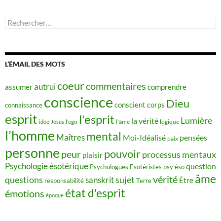
Rechercher :
L’ÉMAIL DES MOTS
coeur
commentaires
autrui
assumer
comprendre
conscience
Dieu
conscient
corps
connaissance
esprit
l'esprit
Lumière
la vérité
idée
Jésus
l'ego
l'âme
logique
l’homme
mental
Maîtres
Moi-Idéalisé
pensées
paix
personne
pouvoir
peur
processus mentaux
plaisir
Psychologie ésotérique
question
Psychologues Esotéristes
psy éso
âme
vérité
questions
sujet
sanskrit
Être
responsabilité
Terre
état d'esprit
émotions
époque