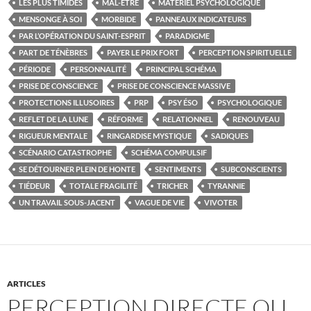
LES PLUS TIMIDES
MAL-ÊTRE
MATÉRIEL PSYCHOLOGIQUE
MENSONGE À SOI
MORBIDE
PANNEAUX INDICATEURS
PAR L’OPÉRATION DU SAINT-ESPRIT
PARADIGME
PART DE TÉNÈBRES
PAYER LE PRIX FORT
PERCEPTION SPIRITUELLE
PÉRIODE
PERSONNALITÉ
PRINCIPAL SCHÉMA
PRISE DE CONSCIENCE
PRISE DE CONSCIENCE MASSIVE
PROTECTIONS ILLUSOIRES
PRP
PSY ÉSO
PSYCHOLOGIQUE
REFLET DE LA LUNE
RÉFORME
RELATIONNEL
RENOUVEAU
RIGUEUR MENTALE
RINGARDISE MYSTIQUE
SADIQUES
SCÉNARIO CATASTROPHE
SCHÉMA COMPULSIF
SE DÉTOURNER PLEIN DE HONTE
SENTIMENTS
SUBCONSCIENTS
TIÉDEUR
TOTALE FRAGILITÉ
TRICHER
TYRANNIE
UN TRAVAIL SOUS-JACENT
VAGUE DE VIE
VIVOTER
ARTICLES
PERCEPTION DIRECTE OU