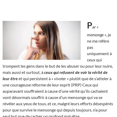
P
ar
«
mensonge »
, je
ne me réfère
pas
uniquement à
ceux qui
trompent les gens dans le but de les abuser ou pour leur nuire,
mais aussi et surtout, à
ceux qui refusent de voir la vérité de
leur être
et qui persistent à
« vivoter »
plutôt que de s’atteler à
une courageuse réforme de leur esprit (PRP) Ceux qui
auparavant souffraient à cause d’une vérité qu’ils cachaient
vont désormais souffrir à cause d’un mensonge qui va se
révéler aux yeux de tous, et ce, malgré leurs efforts désespérés
pour que survive le mensonge qui depuis toujours, n’a pour
seul but que de cacher un profond mal-être.