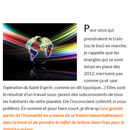
P
our ceux qui
prendraient le train
(ou le bus) en marche,
je rappelle que les
énergies qui se sont
mises en place dès
2012, n’arrivent pas
comme ça et
«par
l’opération du Saint-Esprit»
, comme on dit (quoique…) Elles sont
le résultat d’un travail sous-jacent des subconscients de tous
les habitants de cette planète. De l’inconscient collectif, si vous
préférez. En somme et pour faire court, je dirai qu’
une grande
partie de l’humanité en a marre de se trainer lamentablement
dans la boue et de prendre le reflet de la lune dans l’eau pour le
Soleil lui-même.