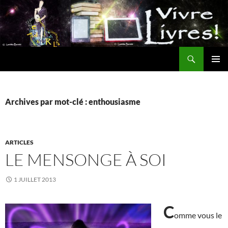
Aller
au
contenu
Recherche
MENU
PRINCI
Archives par mot-clé : enthousiasme
ARTICLES
LE MENSONGE À SOI
1 JUILLET 2013
C
omme vous le