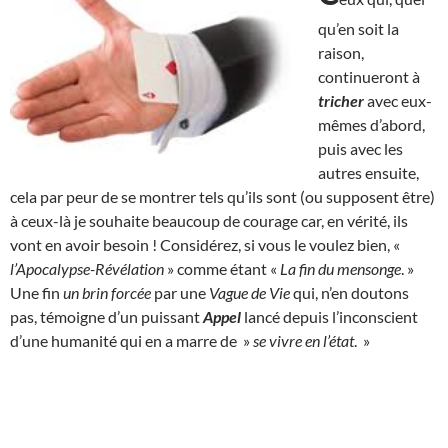
qu’en soit la
raison,
continueront à
tricher
avec eux-
mêmes d’abord,
puis avec les
autres ensuite,
cela par peur de se montrer tels qu’ils sont (ou supposent être)
à ceux-là je souhaite beaucoup de courage car, en vérité, ils
vont en avoir besoin ! Considérez, si vous le voulez bien, «
l’Apocalypse-Révélation
» comme étant «
La fin du mensonge
. »
Une fin
un brin forcée
par une
Vague de Vie
qui, n’en doutons
pas, témoigne d’un puissant
Appel
lancé depuis l’inconscient
d’une humanité qui en a marre de »
se vivre en l’état
. »