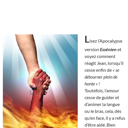
L
isez l’Apocalypse
version
Essénien
et
voyez comment
réagit Jean, lorsqu’il
cesse enfin de
« se
détourner plein de
honte »
!
Toutefois, l’amour
cesse de guider et
d’animer la langue
ou le bras, cela, dès
qu’en face, il y a refus
d’être aidé. Bien