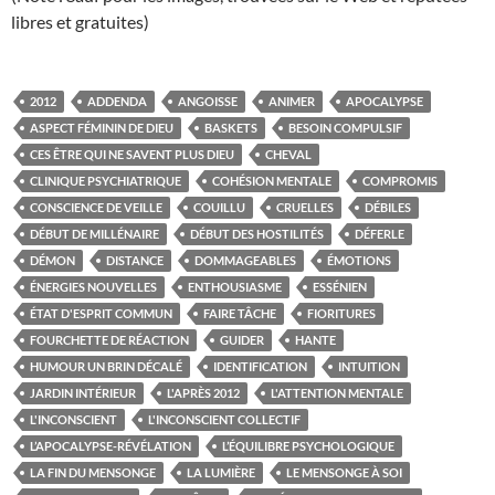
libres et gratuites)
2012
ADDENDA
ANGOISSE
ANIMER
APOCALYPSE
ASPECT FÉMININ DE DIEU
BASKETS
BESOIN COMPULSIF
CES ÊTRE QUI NE SAVENT PLUS DIEU
CHEVAL
CLINIQUE PSYCHIATRIQUE
COHÉSION MENTALE
COMPROMIS
CONSCIENCE DE VEILLE
COUILLU
CRUELLES
DÉBILES
DÉBUT DE MILLÉNAIRE
DÉBUT DES HOSTILITÉS
DÉFERLE
DÉMON
DISTANCE
DOMMAGEABLES
ÉMOTIONS
ÉNERGIES NOUVELLES
ENTHOUSIASME
ESSÉNIEN
ÉTAT D'ESPRIT COMMUN
FAIRE TÂCHE
FIORITURES
FOURCHETTE DE RÉACTION
GUIDER
HANTE
HUMOUR UN BRIN DÉCALÉ
IDENTIFICATION
INTUITION
JARDIN INTÉRIEUR
L'APRÈS 2012
L'ATTENTION MENTALE
L'INCONSCIENT
L'INCONSCIENT COLLECTIF
L’APOCALYPSE-RÉVÉLATION
L’ÉQUILIBRE PSYCHOLOGIQUE
LA FIN DU MENSONGE
LA LUMIÈRE
LE MENSONGE À SOI