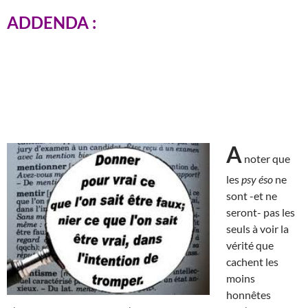
ADDENDA :
A
noter que
les
psy éso
ne
sont -et ne
seront- pas les
seuls à voir la
vérité que
cachent les
moins
honnêtes