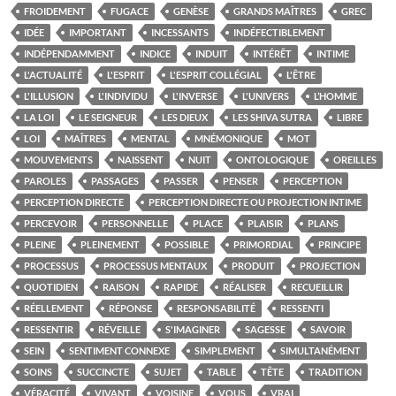
FROIDEMENT
FUGACE
GENÈSE
GRANDS MAÎTRES
GREC
IDÉE
IMPORTANT
INCESSANTS
INDÉFECTIBLEMENT
INDÉPENDAMMENT
INDICE
INDUIT
INTÉRÊT
INTIME
L'ACTUALITÉ
L'ESPRIT
L'ESPRIT COLLÉGIAL
L'ÊTRE
L'ILLUSION
L'INDIVIDU
L'INVERSE
L'UNIVERS
L’HOMME
LA LOI
LE SEIGNEUR
LES DIEUX
LES SHIVA SUTRA
LIBRE
LOI
MAÎTRES
MENTAL
MNÉMONIQUE
MOT
MOUVEMENTS
NAISSENT
NUIT
ONTOLOGIQUE
OREILLES
PAROLES
PASSAGES
PASSER
PENSER
PERCEPTION
PERCEPTION DIRECTE
PERCEPTION DIRECTE OU PROJECTION INTIME
PERCEVOIR
PERSONNELLE
PLACE
PLAISIR
PLANS
PLEINE
PLEINEMENT
POSSIBLE
PRIMORDIAL
PRINCIPE
PROCESSUS
PROCESSUS MENTAUX
PRODUIT
PROJECTION
QUOTIDIEN
RAISON
RAPIDE
RÉALISER
RECUEILLIR
RÉELLEMENT
RÉPONSE
RESPONSABILITÉ
RESSENTI
RESSENTIR
RÉVEILLE
S'IMAGINER
SAGESSE
SAVOIR
SEIN
SENTIMENT CONNEXE
SIMPLEMENT
SIMULTANÉMENT
SOINS
SUCCINCTE
SUJET
TABLE
TÊTE
TRADITION
VÉRACITÉ
VIVANT
VOISINE
VOUS
VRAI