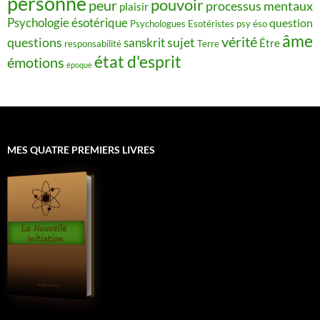
personne
pouvoir
peur
processus mentaux
plaisir
Psychologie ésotérique
question
Psychologues Esotéristes
psy éso
âme
vérité
questions
sujet
sanskrit
Être
responsabilité
Terre
état d'esprit
émotions
époque
MES QUATRE PREMIERS LIVRES