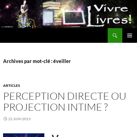
Aller
au
contenu
Recherche
MENU
PRINCI
Archives par mot-clé : éveiller
ARTICLES
PERCEPTION DIRECTE OU
PROJECTION INTIME ?
22 JUIN 2013