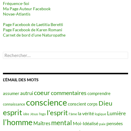
Fréquence-Soi
Ma Page Auteur Facebook
Novae-Atlantis
Page Facebook de Laetitia Beretti
Page Facebook de Karen Romani
Carnet de bord d’une Naturopathe
Rechercher :
L’ÉMAIL DES MOTS
coeur
commentaires
autrui
assumer
comprendre
conscience
Dieu
conscient
corps
connaissance
esprit
l'esprit
Lumière
la vérité
idée
Jésus
l'ego
l'âme
logique
l’homme
mental
Maîtres
Moi-Idéalisé
pensées
paix