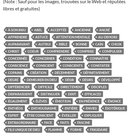
(Note : Sauf pour les images, trouvées sur le Web et réputées
libres et gratuites)
À SON INSU
ABEL
ACCEPTÉE
ANCIENNE
ANCRÉ
APPRENDRE
ASTUCE
ATTENTION MENTALE
AU-DEHORS
AUPARAVANT
AUTRUI
BIBLE
BONNE
CAÏN
CHOIX
CHRIST
COEUR
COMPRENDRE
COMPRISE
COMPULSER
CONCERNÉE
CONCERNER
CONDITION
CONNAÎTRE
CONSCIENCE
CONSCIENT
CONSCIENTS
CONSTATER
COPAINS
CRÉATION
DÉCEMMENT
DÉFINITIVEMENT
DEGRÉ
DEMEURER EN DIEU
DÉSIR
DÉSIRS
DÉVELOPPÉ
DIFFÉRENCIER
DIFFICILE
DIRECTEMENT
DISCIPLES
DISPARAISSENT
DISTINGUER
DIXIT
EFFICACES
ÉGALEMENT
ÉLÈVES
ÉMOTION
EN PRÉSENCE
ÉNONCE
ENTHÉOS
ENTHOUSIASME
ENTIÈRE
ENVIES
ÉSOTÉRIQUE
ESPRIT
ÊTRE CONSCIENT
ÉVEILLER
EXPLIQUER
EXTRAORDINAIRE
FACE
FAITS
FASCINE
FILS UNIQUE DE DIEU
FLAMME
FORME
FRIGIDAIRE