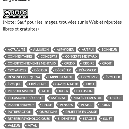
(Note : Sauf pour les images, trouvées sur le Web et réputées
libres et gratuites)
ACTUALITÉ
ALLUSION
ASPHYXIER
AUTRUI
BONHEUR
COMMENTAIRES
CONCEPTS
CONCEPTS MENTAUX
CONDITIONNEMENTS MENTAUX
CREDO
CROIRE
CROIT
CROYANCES
DÉCIDER
DÉCRÉTER
DÉNONCER
DÉNONCER CE QUI VA
EMPRESSEMENT
ÉPROUVER
ÉVOLUER
ÉVOQUE
EXPÉRIENCE
GAZ MENTAUX
IDIOT
IMPRUDEMMENT
JADIS
JUGER
L'ILLUSION
L’ILLUSION DE SÉCURITÉ
MAÎTRISE
MATÉRIEL MENTAL
OBLIGE
PASSER EN REVUE
PENSE
PENSÉES
PLAISIR
POIDS
PUTRÉFACTION
QUESTIONS
REMETTRE EN CAUSE
REPÈRES PSYCHOLOGIQUES
S'IDENTIFIE
STAGNE
SUJET
VALEUR
VITAL