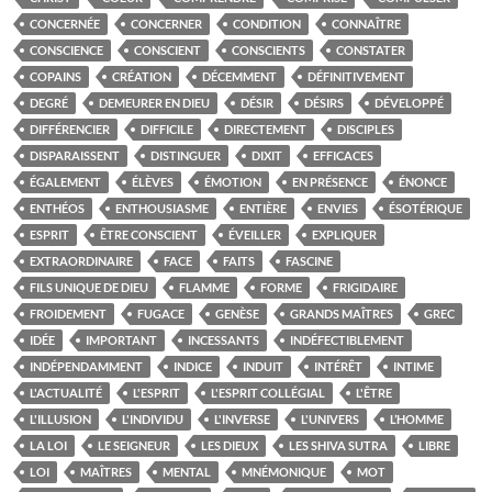
CONCERNÉE
CONCERNER
CONDITION
CONNAÎTRE
CONSCIENCE
CONSCIENT
CONSCIENTS
CONSTATER
COPAINS
CRÉATION
DÉCEMMENT
DÉFINITIVEMENT
DEGRÉ
DEMEURER EN DIEU
DÉSIR
DÉSIRS
DÉVELOPPÉ
DIFFÉRENCIER
DIFFICILE
DIRECTEMENT
DISCIPLES
DISPARAISSENT
DISTINGUER
DIXIT
EFFICACES
ÉGALEMENT
ÉLÈVES
ÉMOTION
EN PRÉSENCE
ÉNONCE
ENTHÉOS
ENTHOUSIASME
ENTIÈRE
ENVIES
ÉSOTÉRIQUE
ESPRIT
ÊTRE CONSCIENT
ÉVEILLER
EXPLIQUER
EXTRAORDINAIRE
FACE
FAITS
FASCINE
FILS UNIQUE DE DIEU
FLAMME
FORME
FRIGIDAIRE
FROIDEMENT
FUGACE
GENÈSE
GRANDS MAÎTRES
GREC
IDÉE
IMPORTANT
INCESSANTS
INDÉFECTIBLEMENT
INDÉPENDAMMENT
INDICE
INDUIT
INTÉRÊT
INTIME
L'ACTUALITÉ
L'ESPRIT
L'ESPRIT COLLÉGIAL
L'ÊTRE
L'ILLUSION
L'INDIVIDU
L'INVERSE
L'UNIVERS
L’HOMME
LA LOI
LE SEIGNEUR
LES DIEUX
LES SHIVA SUTRA
LIBRE
LOI
MAÎTRES
MENTAL
MNÉMONIQUE
MOT