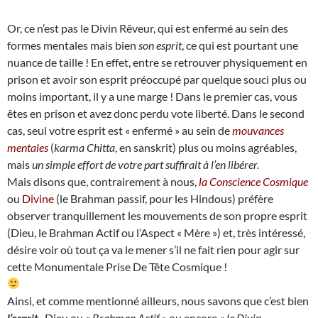
Or, ce n’est pas le Divin Rêveur, qui est enfermé au sein des
formes mentales mais bien
son esprit
, ce qui est pourtant une
nuance de taille ! En effet, entre se retrouver physiquement en
prison et avoir son esprit préoccupé par quelque souci plus ou
moins important, il y a une marge ! Dans le premier cas, vous
êtes en prison et avez donc perdu vote liberté. Dans le second
cas, seul votre esprit est « enfermé » au sein de
mouvances
mentales
(
karma Chitta
, en sanskrit) plus ou moins agréables,
mais
un simple effort de votre part suffirait à l’en libérer.
Mais disons que, contrairement à nous,
la Conscience Cosmique
ou
Divine
(le Brahman passif, pour les Hindous) préfère
observer tranquillement les mouvements de son propre esprit
(Dieu, le Brahman Actif ou l’Aspect « Mère ») et, très intéressé,
désire voir où tout ça va le mener s’il ne fait rien pour agir sur
cette Monumentale Prise De Tête Cosmique !
Ainsi, et comme mentionné ailleurs, nous savons que c’est bien
l’esprit
-Dieu ou «
Brahman Actif
» ou encore «
le Divin