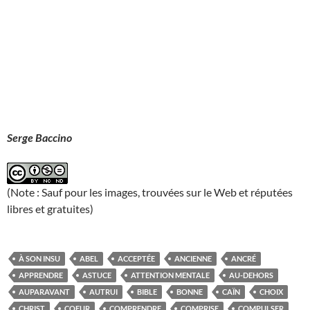
Serge Baccino
(Note : Sauf pour les images, trouvées sur le Web et réputées
libres et gratuites)
À SON INSU
ABEL
ACCEPTÉE
ANCIENNE
ANCRÉ
APPRENDRE
ASTUCE
ATTENTION MENTALE
AU-DEHORS
AUPARAVANT
AUTRUI
BIBLE
BONNE
CAÏN
CHOIX
CHRIST
COEUR
COMPRENDRE
COMPRISE
COMPULSER