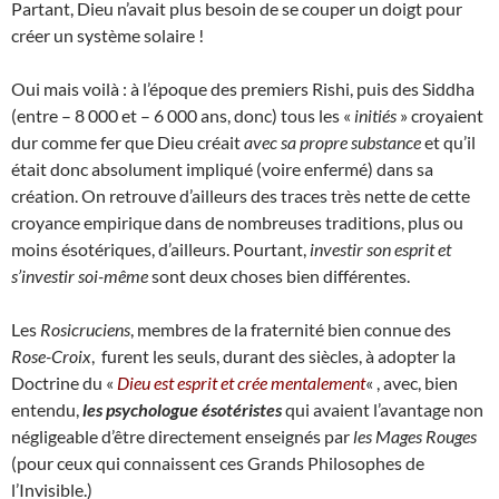
Partant, Dieu n’avait plus besoin de se couper un doigt pour
créer un système solaire !
Oui mais voilà : à l’époque des premiers Rishi, puis des Siddha
(entre – 8 000 et – 6 000 ans, donc) tous les «
initiés
» croyaient
dur comme fer que Dieu créait
avec sa propre substance
et qu’il
était donc absolument impliqué (voire enfermé) dans sa
création. On retrouve d’ailleurs des traces très nette de cette
croyance empirique dans de nombreuses traditions, plus ou
moins ésotériques, d’ailleurs. Pourtant,
investir son esprit et
s’investir soi-même
sont deux choses bien différentes.
Les
Rosicruciens
, membres de la fraternité bien connue des
Rose-Croix
, furent les seuls, durant des siècles, à adopter la
Doctrine du «
Dieu est esprit et crée mentalement
« , avec, bien
entendu,
les psychologue ésotéristes
qui avaient l’avantage non
négligeable d’être directement enseignés par
les Mages Rouges
(pour ceux qui connaissent ces Grands Philosophes de
l’Invisible.)