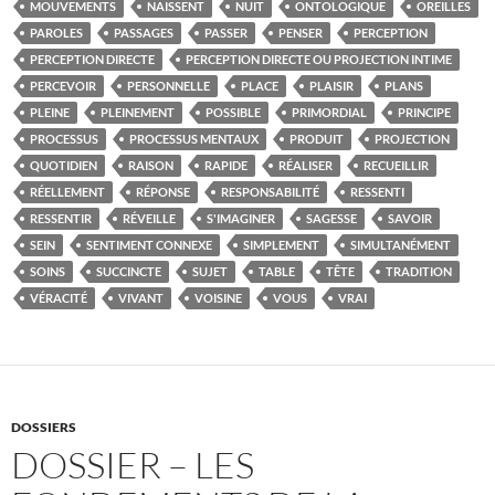
MOUVEMENTS
NAISSENT
NUIT
ONTOLOGIQUE
OREILLES
PAROLES
PASSAGES
PASSER
PENSER
PERCEPTION
PERCEPTION DIRECTE
PERCEPTION DIRECTE OU PROJECTION INTIME
PERCEVOIR
PERSONNELLE
PLACE
PLAISIR
PLANS
PLEINE
PLEINEMENT
POSSIBLE
PRIMORDIAL
PRINCIPE
PROCESSUS
PROCESSUS MENTAUX
PRODUIT
PROJECTION
QUOTIDIEN
RAISON
RAPIDE
RÉALISER
RECUEILLIR
RÉELLEMENT
RÉPONSE
RESPONSABILITÉ
RESSENTI
RESSENTIR
RÉVEILLE
S'IMAGINER
SAGESSE
SAVOIR
SEIN
SENTIMENT CONNEXE
SIMPLEMENT
SIMULTANÉMENT
SOINS
SUCCINCTE
SUJET
TABLE
TÊTE
TRADITION
VÉRACITÉ
VIVANT
VOISINE
VOUS
VRAI
DOSSIERS
DOSSIER – LES