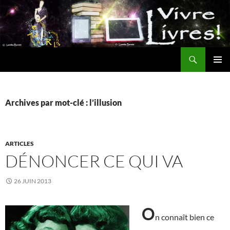
Aller
au
contenu
Recherche
MENU
PRINCI
Archives par mot-clé : l’illusion
ARTICLES
DÉNONCER CE QUI VA
26 JUIN 2013
O
n connaît bien ce