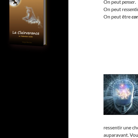
On peut
penser
.
On peut
ressenti
On peut être
co
ressentir une ch
auparavant. Vou