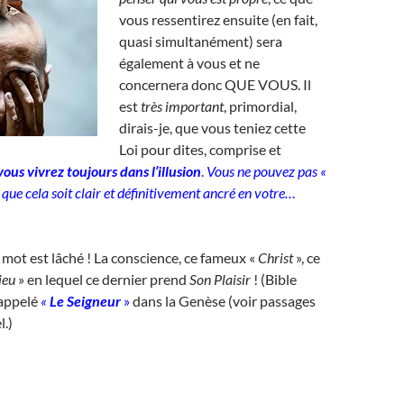
vous ressentirez ensuite (en fait,
quasi simultanément) sera
également à vous et ne
concernera donc QUE VOUS. Il
est
très important
, primordial,
dirais-je, que vous teniez cette
Loi pour dites, comprise et
vous vivrez toujours dans l’illusion
.
Vous ne pouvez pas «
», que cela soit clair et définitivement ancré en votre…
 mot est lâché ! La conscience, ce fameux «
Christ
», ce
Dieu
» en lequel ce dernier prend
Son
Plaisir
! (Bible
 appelé
«
Le Seigneur
»
dans la Genèse (voir passages
l.)