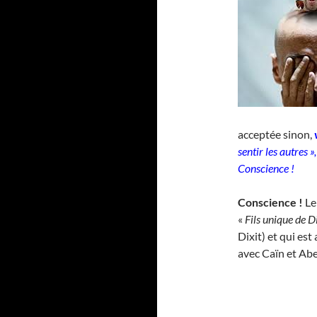
acceptée sinon,
sentir les autres 
Conscience !
Conscience !
Le
«
Fils unique de 
Dixit) et qui est
avec Caïn et Abe