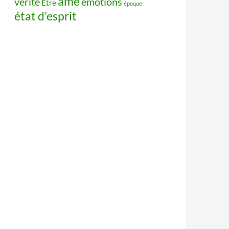
âme
vérité
émotions
Être
époque
état d'esprit