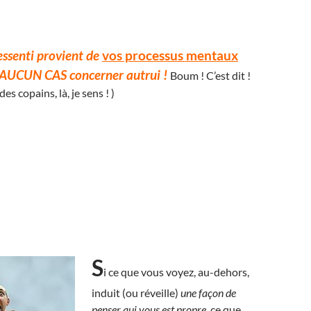
ressenti provient de
vos processus mentaux
 AUCUN CAS concerner autrui !
Boum ! C’est dit !
des copains, là, je sens ! )
S
i ce que vous voyez, au-dehors,
induit (ou réveille)
une façon de
penser qui vous est propre
, ce que