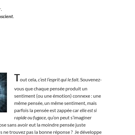
r
.
nscient
.
T
out cela,
c’est l’esprit qui le fait
. Souvenez-
vous que chaque pensée produit un
sentiment (ou une émotion) connexe : une
même pensée, un même sentiment, mais
parfois la pensée est zappée car
elle est si
rapide ou fugace
, qu’on peut s’imaginer
ose sans avoir eut la moindre pensée juste
s ne trouvez pas la bonne réponse ? Je développe