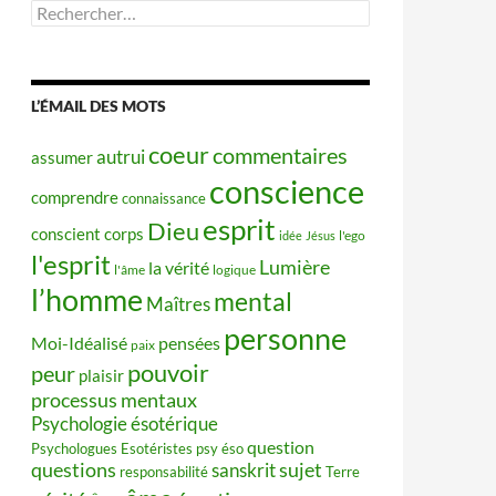
Rechercher :
L’ÉMAIL DES MOTS
coeur
commentaires
autrui
assumer
conscience
comprendre
connaissance
esprit
Dieu
conscient
corps
idée
Jésus
l'ego
l'esprit
Lumière
la vérité
l'âme
logique
l’homme
mental
Maîtres
personne
Moi-Idéalisé
pensées
paix
pouvoir
peur
plaisir
processus mentaux
Psychologie ésotérique
question
Psychologues Esotéristes
psy éso
questions
sujet
sanskrit
responsabilité
Terre