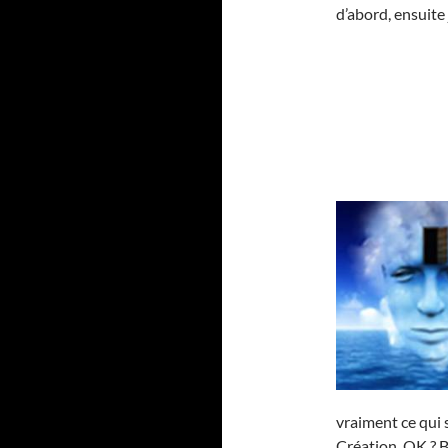
d’abord, ensuite 
vraiment ce qui s
Création, OK ? B