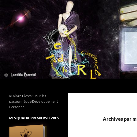
Aller
au
contenu
Recherche
© Vivre Livres! Pour les
passionnés de Développement
Personnel
MES QUATRE PREMIERS LIVRES
Archives par mo