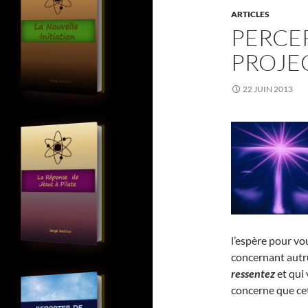
ARTICLES
PERCE
PROJEC
22 JUIN 2013
l’espère pour vo
concernant autr
ressentez
et qui
concerne que cet