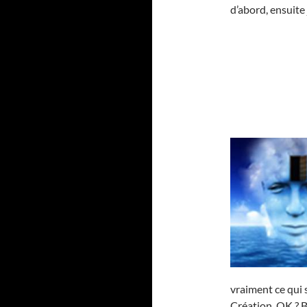
d’abord, ensuite 
vraiment ce qui s
Création, OK ? B