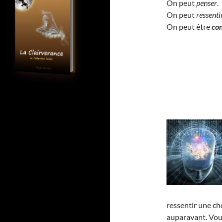
On peut
penser
.
On peut
ressenti
On peut être
co
ressentir une ch
auparavant. Vou