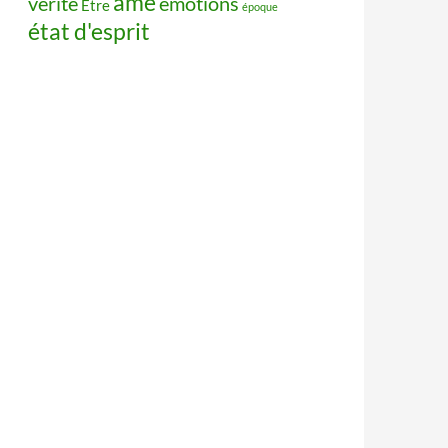
âme
vérité
émotions
Être
époque
état d'esprit