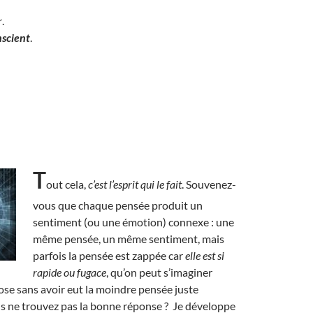
r
.
nscient
.
T
out cela,
c’est l’esprit qui le fait
. Souvenez-
vous que chaque pensée produit un
sentiment (ou une émotion) connexe : une
même pensée, un même sentiment, mais
parfois la pensée est zappée car
elle est si
rapide ou fugace
, qu’on peut s’imaginer
ose sans avoir eut la moindre pensée juste
s ne trouvez pas la bonne réponse ? Je développe