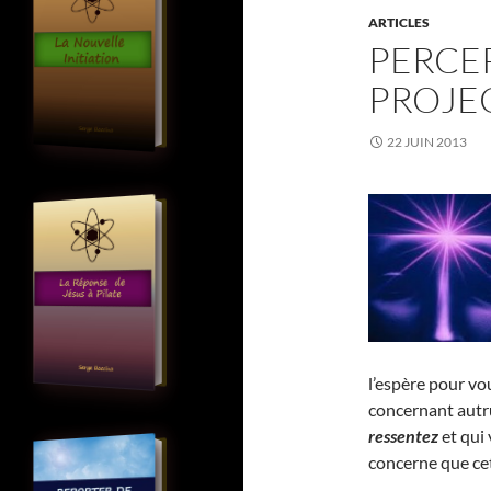
ARTICLES
PERCE
PROJEC
22 JUIN 2013
l’espère pour vo
concernant autr
ressentez
et qui
concerne que cet