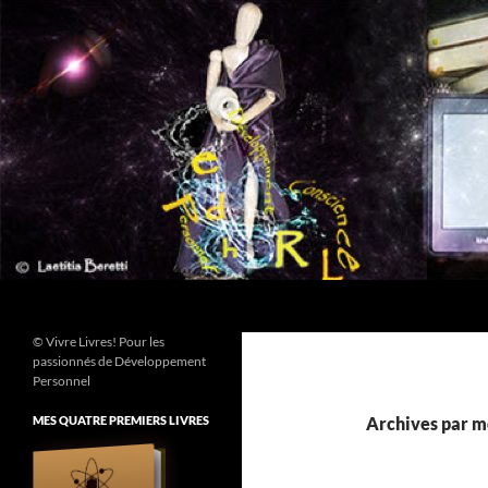
Aller
au
contenu
Recherche
© Vivre Livres! Pour les
passionnés de Développement
Personnel
MES QUATRE PREMIERS LIVRES
Archives par mo