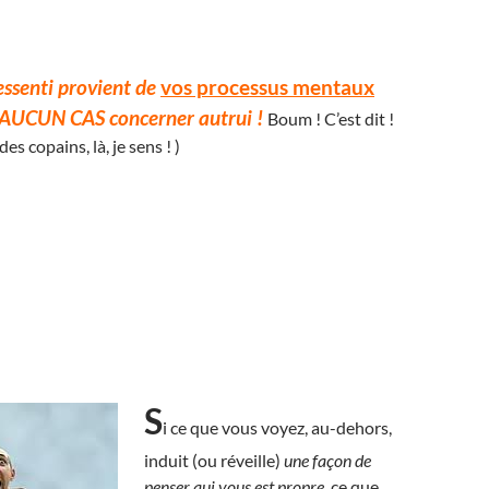
ressenti provient de
vos processus mentaux
 AUCUN CAS concerner autrui !
Boum ! C’est dit !
des copains, là, je sens ! )
S
i ce que vous voyez, au-dehors,
induit (ou réveille)
une façon de
penser qui vous est propre
, ce que