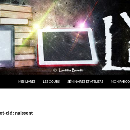
MES LIVRES
LES COURS
SÉMINAIRES ET ATELIERS
MON PARCO
t-clé : naissent