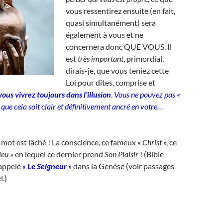
vous ressentirez ensuite (en fait,
quasi simultanément) sera
également à vous et ne
concernera donc QUE VOUS. Il
est
très important
, primordial,
dirais-je, que vous teniez cette
Loi pour dites, comprise et
vous vivrez toujours dans l’illusion
.
Vous ne pouvez pas «
», que cela soit clair et définitivement ancré en votre…
 mot est lâché ! La conscience, ce fameux «
Christ
», ce
Dieu
» en lequel ce dernier prend
Son
Plaisir
! (Bible
 appelé
«
Le Seigneur
»
dans la Genèse (voir passages
l.)