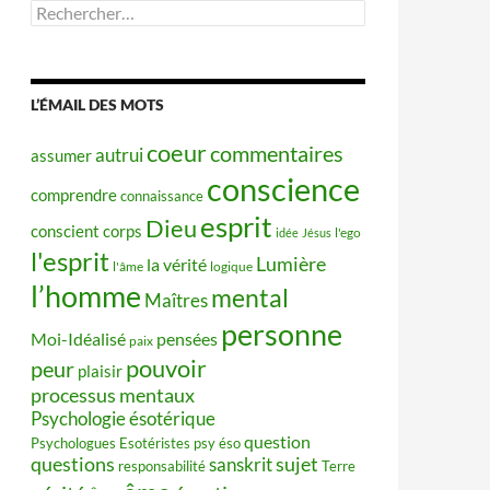
Rechercher :
L’ÉMAIL DES MOTS
coeur
commentaires
autrui
assumer
conscience
comprendre
connaissance
esprit
Dieu
conscient
corps
idée
Jésus
l'ego
l'esprit
Lumière
la vérité
l'âme
logique
l’homme
mental
Maîtres
personne
Moi-Idéalisé
pensées
paix
pouvoir
peur
plaisir
processus mentaux
Psychologie ésotérique
question
Psychologues Esotéristes
psy éso
questions
sujet
sanskrit
responsabilité
Terre