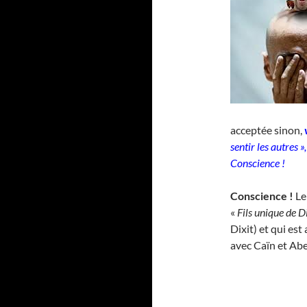
acceptée sinon,
sentir les autres 
Conscience !
Conscience !
Le
«
Fils unique de 
Dixit) et qui est
avec Caïn et Abe