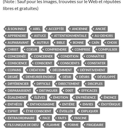
(Note : Sauf pour les images, trouvées sur le Web et réputées
libres et gratuites)
À SON INSU
ABEL
ACCEPTÉE
ANCIENNE
ANCRÉ
APPRENDRE
ASTUCE
ATTENTION MENTALE
AU-DEHORS
AUPARAVANT
AUTRUI
BIBLE
BONNE
CAÏN
CHOIX
CHRIST
COEUR
COMPRENDRE
COMPRISE
COMPULSER
CONCERNÉE
CONCERNER
CONDITION
CONNAÎTRE
CONSCIENCE
CONSCIENT
CONSCIENTS
CONSTATER
COPAINS
CRÉATION
DÉCEMMENT
DÉFINITIVEMENT
DEGRÉ
DEMEURER EN DIEU
DÉSIR
DÉSIRS
DÉVELOPPÉ
DIFFÉRENCIER
DIFFICILE
DIRECTEMENT
DISCIPLES
DISPARAISSENT
DISTINGUER
DIXIT
EFFICACES
ÉGALEMENT
ÉLÈVES
ÉMOTION
EN PRÉSENCE
ÉNONCE
ENTHÉOS
ENTHOUSIASME
ENTIÈRE
ENVIES
ÉSOTÉRIQUE
ESPRIT
ÊTRE CONSCIENT
ÉVEILLER
EXPLIQUER
EXTRAORDINAIRE
FACE
FAITS
FASCINE
FILS UNIQUE DE DIEU
FLAMME
FORME
FRIGIDAIRE