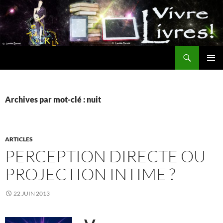
Aller
au
contenu
Recherche
MENU
PRINCI
Archives par mot-clé : nuit
ARTICLES
PERCEPTION DIRECTE OU
PROJECTION INTIME ?
22 JUIN 2013