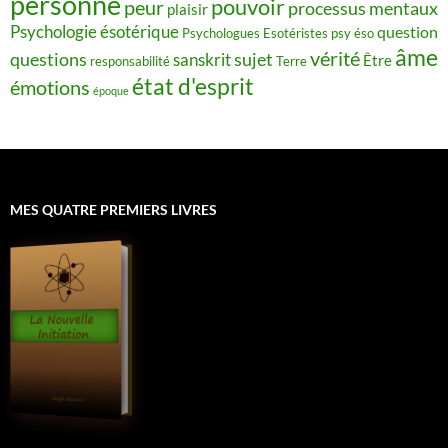
personne
pouvoir
peur
processus mentaux
plaisir
Psychologie ésotérique
question
Psychologues Esotéristes
psy éso
âme
vérité
questions
sujet
sanskrit
Être
responsabilité
Terre
état d'esprit
émotions
époque
MES QUATRE PREMIERS LIVRES