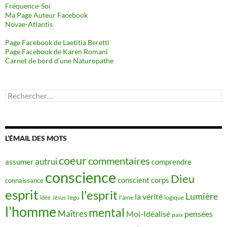
Fréquence-Soi
Ma Page Auteur Facebook
Novae-Atlantis
Page Facebook de Laetitia Beretti
Page Facebook de Karen Romani
Carnet de bord d’une Naturopathe
Rechercher :
L’ÉMAIL DES MOTS
coeur
commentaires
autrui
assumer
comprendre
conscience
Dieu
conscient
corps
connaissance
esprit
l'esprit
Lumière
la vérité
idée
Jésus
l'ego
l'âme
logique
l’homme
mental
Maîtres
Moi-Idéalisé
pensées
paix