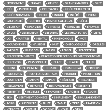
FROIDEMENT
FUGACE
GENÈSE
GRANDS MAÎTRES
GREC
IDÉE
IMPORTANT
INCESSANTS
INDÉFECTIBLEMENT
INDÉPENDAMMENT
INDICE
INDUIT
INTÉRÊT
INTIME
L'ACTUALITÉ
L'ESPRIT
L'ESPRIT COLLÉGIAL
L'ÊTRE
L'ILLUSION
L'INDIVIDU
L'INVERSE
L'UNIVERS
L’HOMME
LA LOI
LE SEIGNEUR
LES DIEUX
LES SHIVA SUTRA
LIBRE
LOI
MAÎTRES
MENTAL
MNÉMONIQUE
MOT
MOUVEMENTS
NAISSENT
NUIT
ONTOLOGIQUE
OREILLES
PAROLES
PASSAGES
PASSER
PENSER
PERCEPTION
PERCEPTION DIRECTE
PERCEPTION DIRECTE OU PROJECTION INTIME
PERCEVOIR
PERSONNELLE
PLACE
PLAISIR
PLANS
PLEINE
PLEINEMENT
POSSIBLE
PRIMORDIAL
PRINCIPE
PROCESSUS
PROCESSUS MENTAUX
PRODUIT
PROJECTION
QUOTIDIEN
RAISON
RAPIDE
RÉALISER
RECUEILLIR
RÉELLEMENT
RÉPONSE
RESPONSABILITÉ
RESSENTI
RESSENTIR
RÉVEILLE
S'IMAGINER
SAGESSE
SAVOIR
SEIN
SENTIMENT CONNEXE
SIMPLEMENT
SIMULTANÉMENT
SOINS
SUCCINCTE
SUJET
TABLE
TÊTE
TRADITION
VÉRACITÉ
VIVANT
VOISINE
VOUS
VRAI