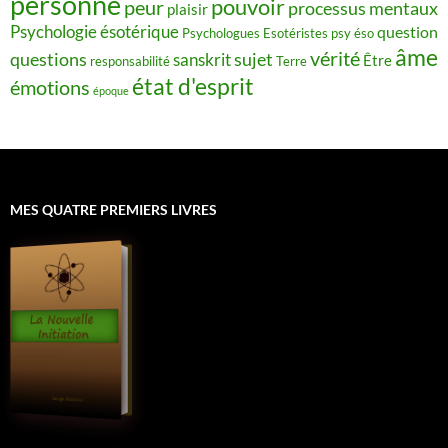
personne
pouvoir
peur
processus mentaux
plaisir
Psychologie ésotérique
question
Psychologues Esotéristes
psy éso
âme
vérité
questions
sujet
sanskrit
Être
responsabilité
Terre
état d'esprit
émotions
époque
MES QUATRE PREMIERS LIVRES