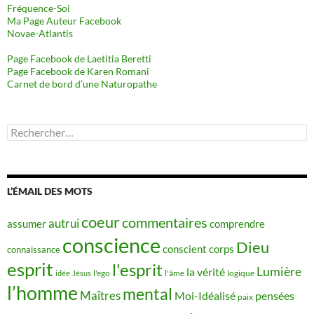
Fréquence-Soi
Ma Page Auteur Facebook
Novae-Atlantis
Page Facebook de Laetitia Beretti
Page Facebook de Karen Romani
Carnet de bord d’une Naturopathe
Rechercher :
L’ÉMAIL DES MOTS
coeur
commentaires
autrui
assumer
comprendre
conscience
Dieu
conscient
corps
connaissance
esprit
l'esprit
Lumière
la vérité
idée
Jésus
l'ego
l'âme
logique
l’homme
mental
Maîtres
Moi-Idéalisé
pensées
paix