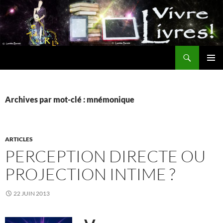
Aller
au
contenu
Recherche
MENU
PRINCI
Archives par mot-clé : mnémonique
ARTICLES
PERCEPTION DIRECTE OU
PROJECTION INTIME ?
22 JUIN 2013