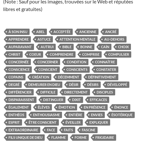
(Note : Sauf pour les images, trouvées sur le Web et réputées
libres et gratuites)
À SON INSU
ABEL
ACCEPTÉE
ANCIENNE
ANCRÉ
APPRENDRE
ASTUCE
ATTENTION MENTALE
AU-DEHORS
AUPARAVANT
AUTRUI
BIBLE
BONNE
CAÏN
CHOIX
CHRIST
COEUR
COMPRENDRE
COMPRISE
COMPULSER
CONCERNÉE
CONCERNER
CONDITION
CONNAÎTRE
CONSCIENCE
CONSCIENT
CONSCIENTS
CONSTATER
COPAINS
CRÉATION
DÉCEMMENT
DÉFINITIVEMENT
DEGRÉ
DEMEURER EN DIEU
DÉSIR
DÉSIRS
DÉVELOPPÉ
DIFFÉRENCIER
DIFFICILE
DIRECTEMENT
DISCIPLES
DISPARAISSENT
DISTINGUER
DIXIT
EFFICACES
ÉGALEMENT
ÉLÈVES
ÉMOTION
EN PRÉSENCE
ÉNONCE
ENTHÉOS
ENTHOUSIASME
ENTIÈRE
ENVIES
ÉSOTÉRIQUE
ESPRIT
ÊTRE CONSCIENT
ÉVEILLER
EXPLIQUER
EXTRAORDINAIRE
FACE
FAITS
FASCINE
FILS UNIQUE DE DIEU
FLAMME
FORME
FRIGIDAIRE