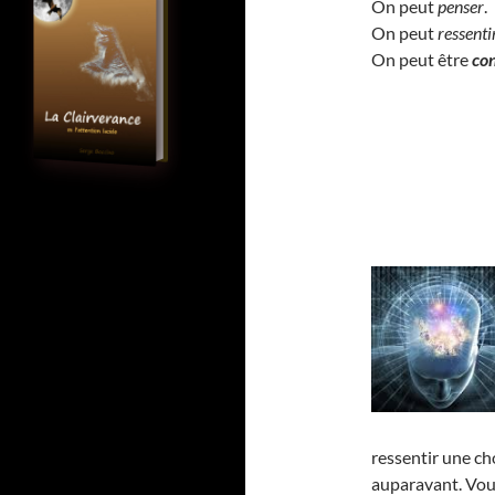
On peut
penser
.
On peut
ressenti
On peut être
co
ressentir une ch
auparavant. Vou