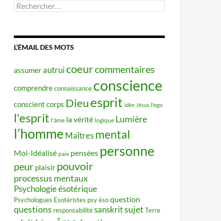
Rechercher :
L’ÉMAIL DES MOTS
coeur
commentaires
autrui
assumer
conscience
comprendre
connaissance
esprit
Dieu
conscient
corps
idée
Jésus
l'ego
l'esprit
Lumière
la vérité
l'âme
logique
l’homme
mental
Maîtres
personne
Moi-Idéalisé
pensées
paix
pouvoir
peur
plaisir
processus mentaux
Psychologie ésotérique
question
Psychologues Esotéristes
psy éso
questions
sujet
sanskrit
responsabilité
Terre