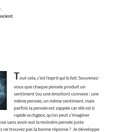
r
.
nscient
.
T
out cela,
c’est l’esprit qui le fait
. Souvenez-
vous que chaque pensée produit un
sentiment (ou une émotion) connexe : une
même pensée, un même sentiment, mais
parfois la pensée est zappée car
elle est si
rapide ou fugace
, qu’on peut s’imaginer
ose sans avoir eut la moindre pensée juste
s ne trouvez pas la bonne réponse ? Je développe