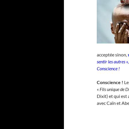
acceptée sinon,
sentir les autres 
Conscience !
Conscience !
Le
«
Fils unique de 
Dixit) et qui est
avec Caïn et Abe