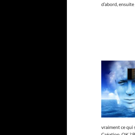
d’abord, ensuite 
vraiment ce qui s
Création, OK ? B