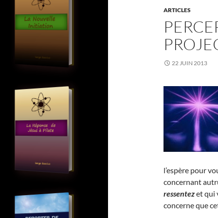
ARTICLES
PERCE
PROJEC
22 JUIN 2013
l’espère pour vo
concernant autr
ressentez
et qui
concerne que cet