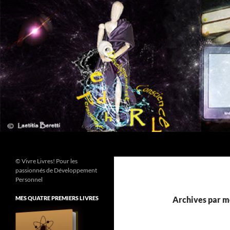
Aller
au
contenu
Recherche
© Vivre Livres! Pour les
passionnés de Développement
Personnel
MES QUATRE PREMIERS LIVRES
Archives par mo