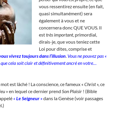
vous ressentirez ensuite (en fait,
quasi simultanément) sera
également à vous et ne
concernera donc QUE VOUS. Il
est
très important
, primordial,
dirais-je, que vous teniez cette
Loi pour dites, comprise et
vous vivrez toujours dans l’illusion
.
Vous ne pouvez pas «
», que cela soit clair et définitivement ancré en votre…
 mot est lâché ! La conscience, ce fameux «
Christ
», ce
Dieu
» en lequel ce dernier prend
Son
Plaisir
! (Bible
 appelé
«
Le Seigneur
»
dans la Genèse (voir passages
l.)