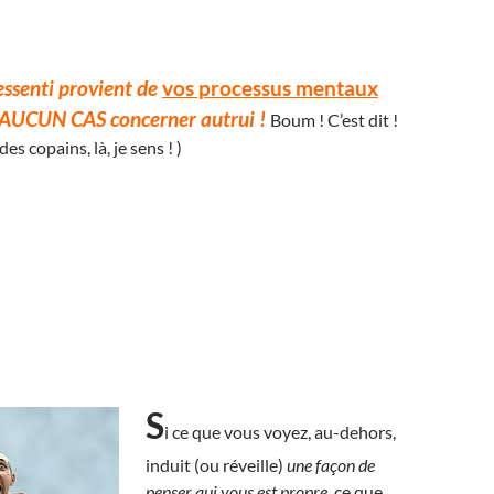
ressenti provient de
vos processus mentaux
 AUCUN CAS concerner autrui !
Boum ! C’est dit !
des copains, là, je sens ! )
S
i ce que vous voyez, au-dehors,
induit (ou réveille)
une façon de
penser qui vous est propre
, ce que