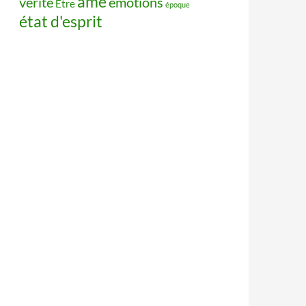
âme
vérité
émotions
Être
époque
état d'esprit